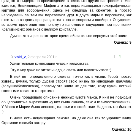
цикл, хотя выдержано произведение в несколько других настроениях. Мне
кажется, Энциклопедия Мифов это как переливающаяся голографическая
картина для воображения, здесь не следишь за сюжетом, а просто
наблюдаешь за тем как перетекают друг в друга миры и персонажи, как
ответы на вопросы превращаются в новые вопросы и наоборот. Ощущения
во время прочтения мне почему-то напомнили ощущения при прочтении
Крапивинских романов о великом кристалле.
Думаю, что через некоторое время обязательно вернусь к этой книге.
Оценка:
9
[
4
]
void_v
,
2 февраля 2011 г.
Удивительная композиция чудес и колдовства.
Эту книгу даже не читать надо, а спать или плавать чтоли :)
В ней нет определенного сюжета, точно как в жизни. Герой просто
живет... Думаю, только дураки строят свою жизнь по киношным фабулам
(золушка/белоснежка), поэтому эта книга не для того, кому нужен острый
сюжет или какая то конкретика.
Очень порадовало описание нежных чувств Макса. К ним не подходит
общепринятые выражения «у них была любовь, секс и взаимоотношения».
У Макса и Марии была легкость, счастье и спокойствие. Надеюсь так бывает
:)
В книге есть нецензурная лексика, но даже она как то украшет книгу.
Огромное спасибо автору!
Оценка:
10