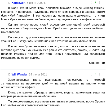
[
7
]
XabbaXen
,
6 июня 2009 г.
В моей жизни Макс Фрай появился вначале в виде «Гнёзд химер».
Появился и появился, подумаешь, мало ли книг хороших и разных. Затем
был «Мой Рагнарёк». В тот момент до меня начало доходить, что книги
Макса Фрая — это немного больше, чем заурядная сюжетная фантастика.
Однако только после силой всученного мне одной моей знакомой
первого тома «Энциклопедии» Макс Фрай стал одним из самых любимых
моих авторов.
Соглашусь с другими авторами отзывов: эта книга — намного сильнее
хроник Ехо. Скажу больше: именно с неё стоит начинать чтение Фрая.
И если вам будет не очень понятно, что за фигня там описана — не
читайте цикл про Ехо. Зачем? Все равно что смотреть, скажем, «Полет над
гнездом кукушки» только для того, чтобы посмеяться над забавными
моментами из жизни психов.
Оценка:
10
[
6
]
Will Wander
,
14 июля 2011 г.
Замечательная книга, волнующая, послевкусие от которой
затягивается на несколько дней — на моей памяти не многие книги
оставляют такой эффект.
Книга заставляет обращать внимание, видеть, запоминать вещи на
которые раньше внимание не обращали.
Так же рекомендую всем новичкам читать энциклопедию после Хроник
Ехо, чтобы наслаждаться всем постепенно.