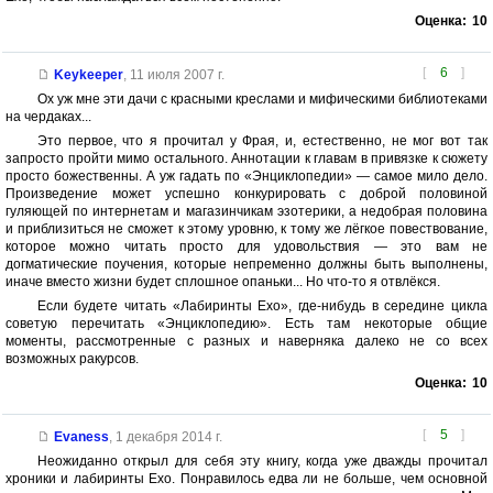
Оценка:
10
[
6
]
Keykeeper
,
11 июля 2007 г.
Ох уж мне эти дачи с красными креслами и мифическими библиотеками
на чердаках...
Это первое, что я прочитал у Фрая, и, естественно, не мог вот так
запросто пройти мимо остального. Аннотации к главам в привязке к сюжету
просто божественны. А уж гадать по «Энциклопедии» — самое мило дело.
Произведение может успешно конкурировать с доброй половиной
гуляющей по интернетам и магазинчикам эзотерики, а недобрая половина
и приблизиться не сможет к этому уровню, к тому же лёгкое повествование,
которое можно читать просто для удовольствия — это вам не
догматические поучения, которые непременно должны быть выполнены,
иначе вместо жизни будет сплошное опаньки... Но что-то я отвлёкся.
Если будете читать «Лабиринты Ехо», где-нибудь в середине цикла
советую перечитать «Энциклопедию». Есть там некоторые общие
моменты, рассмотренные с разных и наверняка далеко не со всех
возможных ракурсов.
Оценка:
10
[
5
]
Evaness
,
1 декабря 2014 г.
Неожиданно открыл для себя эту книгу, когда уже дважды прочитал
хроники и лабиринты Ехо. Понравилось едва ли не больше, чем основной