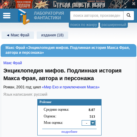
ЛАБОРАТОРИЯ
ФАНТАСТИКИ
поиск по жанру
расширенный
◄ Макс Фрай
издания (18)
Макс Фрай «Энциклопедия мифов. Подлинная история Макса Фрая,
автора и персонажа»
Макс Фрай
Энциклопедия мифов. Подлинная история
Макса Фрая, автора и персонажа
Роман,
2001
год; цикл
«Мир Ехо и приключения Макса»
Язык написания: русский
Рейтинг
Средняя оценка:
8.07
Оценок:
513
Моя оценка:
-
подробнее