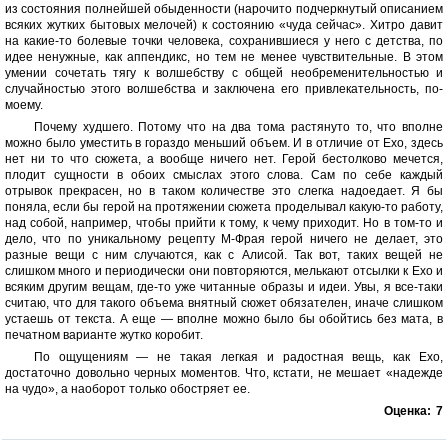
из состояния полнейшей обыденности (нарочито подчеркнутый описанием
всяких жутких бытовых мелочей) к состоянию «чуда сейчас». Хитро давит
на какие-то болевые точки человека, сохранившиеся у него с детства, по
идее ненужные, как аппендикс, но тем не менее чувствительные. В этом
умении сочетать тягу к волшебству с общей необременительностью и
случайностью этого волшебства и заключена его привлекательность, по-
моему.
Почему худшего. Потому что на два тома растянуто то, что вполне
можно было уместить в гораздо меньший объем. И в отличие от Ехо, здесь
нет ни то что сюжета, а вообще ничего нет. Герой бестолково мечется,
плодит сущности в обоих смыслах этого слова. Сам по себе каждый
отрывок прекрасен, но в таком количестве это слегка надоедает. Я бы
поняла, если бы герой на протяжении сюжета проделывал какую-то работу,
над собой, например, чтобы прийти к тому, к чему приходит. Но в том-то и
дело, что по уникальному рецепту М-Фрая герой ничего не делает, это
разные вещи с ним случаются, как с Алисой. Так вот, таких вещей не
слишком много и периодически они повторяются, мелькают отсылки к Ехо и
всяким другим вещам, где-то уже читанные образы и идеи. Увы, я все-таки
считаю, что для такого объема внятный сюжет обязателен, иначе слишком
устаешь от текста. А еще — вполне можно было бы обойтись без мата, в
печатном варианте жутко коробит.
По ощущениям — не такая легкая и радостная вещь, как Ехо,
достаточно довольно черных моментов. Что, кстати, не мешает «надежде
на чудо», а наоборот только обостряет ее.
Оценка:
7