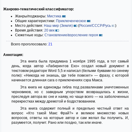
Жанрово-тематический классификатор:
Жанры/поджанры:
Мистика
Общие характеристики:
Приключенческое
Место действия:
Наш мир (Земля)
(
Россия/СССР/Русь
)
Время действия:
20 век
Сюжетные ходы:
Становление/взросление героя
Всего проголосовало:
21
Аннотация:
Эта книга была придумана 1 ноября 1995 года, в тот самый
день, когда автор «Лабиринтов Ехо» создал новый документ в
текстовом редакторе Word 5,5 и написал (белыми буквами по синему
полю): «Никогда не знаешь, где тебе повезет» — фразу, с которой
начинается длинная сага о приключениях сэра Макса.
Эта книга не единожды гибла под развалинами уничтоженных
черновиков, но с завидным упорством возвращалась к жизни,
преследуя автора во сне и наяву, но чаще всего — на заболоченных
перекрестках между дремотой и бодрствованием.
Эта книга содержит полный и предельно честный ответ на
вопрос «Кто такой Макс Фрай?» и великое множество новых
вопросов, ответы на которые автор и сам желал бы получить. И,
разумеется, получит. Рано или поздно, так или иначе.