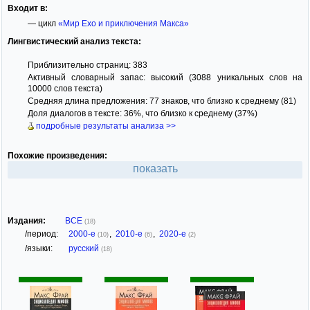
Входит в:
— цикл
«Мир Ехо и приключения Макса»
Лингвистический анализ текста:
Приблизительно страниц: 383
Активный словарный запас: высокий (3088 уникальных слов на
10000 слов текста)
Средняя длина предложения: 77 знаков, что близко к среднему (81)
Доля диалогов в тексте: 36%, что близко к среднему (37%)
подробные результаты анализа >>
Похожие произведения:
показать
Издания:
ВСЕ
(18)
/период:
2000-е
,
2010-е
,
2020-е
(10)
(6)
(2)
/языки:
русский
(18)