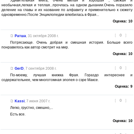
Удивительная книга, очень милая и хорошая , свежая и
необычная,легкая и теплая...прочлась на одном дыхании.Очень поразило
деление на главы и их название по алфавиту и применительно к сюжету
одновременно.После Энциклопедии влюбилась в Фрая...
Оценка:
10
[
0
]
Ратша
,
31 октября 2008 г.
Потрясающе. Очень добрая и смешная история. Больше всего
понравилось как автор смотрит на мир.
Оценка:
10
[
0
]
GerD
,
7 сентября 2008 г.
По-моему, лучшая книжка Фрая. Гораздо интереснее и
содержательнее, чем многотомная эпопея о сэре Максе.
Оценка:
9
[
0
]
Kassi
,
7 июня 2007 г.
Легко, грустно, смешно,...
Есть все.
Оценка:
10