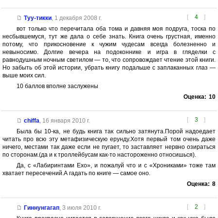
[
4
]
Туу-тикки
,
1 декабря 2008 г.
вот только что перечитала оба тома и давняя моя подруга, тоска по
несбывшемуся, тут же дала о себе знать. Книга очень грустная, именно
потому, что прикосновение к чужим чудесам всегда болезненно и
невыносимо. Долгие вечера на подоконнике и игра в гляделки с
равнодушным ночным светилом — то, что сопровождает чтение этой книги.
Но забыть об этой истории, убрать книгу подальше с заплаканных глаз —
выше моих сил.
10 баллов вполне заслужены
Оценка:
10
[
3
]
chiffa
,
16 января 2010 г.
Была бы 10-ка, не будь книга так сильно затянута.Порой надоедает
читать про всю эту метафизическую ерунду.Хотя первый том очень даже
ничего, местами так даже если не пугает, то заставляет нервно озираться
по сторонам.(да и к троллейбусам как-то настороженно относишься).
Да, с «Лабиринтами Ехо», и пожалуй что и с «Хрониками» тоже там
хватает пересечений.А гадать по книге — самое оно.
Оценка:
8
[
2
]
Гиннунгагап
,
3 июля 2010 г.