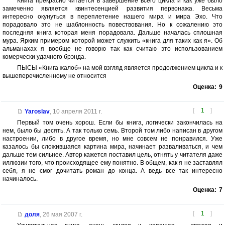
Книга прекрасно читается в завершение всего цикла и как уже было
замеченно является квинтесенцией развития первонажа. Весьма
интересно окунуться в переплетение нашего мира и мира Эхо. Что
порадовало это не шаблонность повествования. Но к сожалению это
последняя книга которая меня порадовала. Дальше началась сплошная
мура. Ярким примером которой может служить «книга для таких как я». Об
альманахах я вообще не говорю так как считаю это использованием
комерчески удачного брэнда.
ПЫСЫ «Книга жалоб» на мой взгляд является продолжением цикла и к
вышеперечисленному не относится
Оценка:
9
[
1
]
Yaroslav
,
10 апреля 2011 г.
Первый том очень хорош. Если бы книга, логически закончилась на
нем, было бы десять. А так только семь. Второй том либо написан в другом
настроении, либо в другое время, но мне совсем не понравился. Уже
казалось бы сложившаяся картина мира, начинает разваливаться, и чем
дальше тем сильнее. Автор кажется поставил цель, отнять у читателя даже
иллюзии того, что происходящее ему понятно. В общем, как я не заставлял
себя, я не смог дочитать роман до конца. А ведь все так интересно
начиналось.
Оценка:
7
[
1
]
доля
,
26 мая 2007 г.