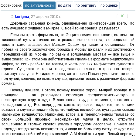
Сортировка:
по актуальности
по дате
по рейтингу
по оценке
[
10
]
kerigma
,
27 апреля 2010 г.
Довольно странная книжка, одновременно квинтессенция всего, что
есть лучшего и худшего в М-Фрае. С моей точки зрения, разумеется.
Если смотреть формально, то Энциклопедия описывает, скажем так,
жизненный путь, а точнее его отрезок некого человека, в определенный
момент самоназвавшегося Максом Фраем да таким и оставшимся. От
побега из своего захолустного городка в Москву до различных хаотических
передвижений из Москвы по разным волшебным местам — все выше и
выше :smile: При этом она действительно сделана в формате энциклопедии
мифов, то есть разбита на главки, в честь разных мифических существ и
героев. Существа и герои к содержанию главок, откровенно говоря,
притянуты за уши. Но идея хороша, хотя после Павича уже ничто не ново
под луной, конечно, во всяком случае, применительно к различным формам
романа.
Почему лучшего. Потому, почему вообще хорош М-Фрай вообще и в
принципе — он утверждает скромную среднестатистическую и
неконкретную веру в чудо. В частности, в чудесные места, знакомства,
совпадения и тд. Все люди, даже самые взрослые, надеятся, что с ними
возьмет и случится когда-нибудь что-нибудь волшебное, пусть даже совсем
маленькое волшебство. Например, встреча в переполненном трамвае со
своей большой любовью, неожиданная удача в делах, открытие
волшебного и «только своего» уголка в городском лесопарке. Причем эта
надежда всегда очень неконкретно, и люди по большому счету не ждут и не
хотят никаких событий и приключений. А М-Фрай это и дает. Легкий переход