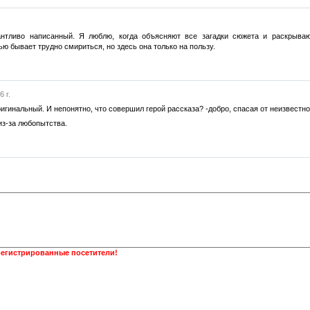
лантливо написанный. Я люблю, когда объясняют все загадки сюжета и раскрыва
ю бывает трудно смириться, но здесь она только на пользу.
 г.
игинальный. И непонятно, что совершил герой рассказа? -добро, спасая от неизвестно
из-за любопытства.
регистрированные посетители!