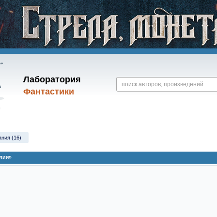
Лаборатория
Фантастики
ания (16)
лия»