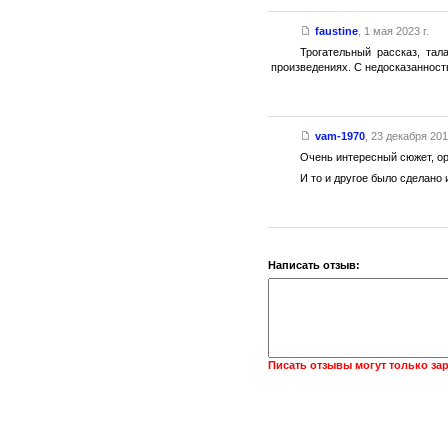
faustine
,
1 мая 2023 г.
Трогательный рассказ, та
произведениях. С недосказанность
vam-1970
,
23 декабря 2016
Очень интересный сюжет, ор
И то и другое было сделано 
Написать отзыв:
Писать отзывы могут только за