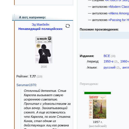
— сборник
«A Touch of Stur
— антологию
«Modern Classi
— антологию
«Aliens Among
А вот, например:
— антологию
«Passing for 
Эд Макбейн
Ненавидящий полицейских
Похожие произведения:
Издания:
ВСЕ
(16)
/период:
1950-е
,
1960
(2)
2016
/языки:
русский
,
анг
(2)
Рейтинг:
7.77
(119)
Периодика:
Saruman1970
:
Отличный детектив. Стив
Карелла вызывает самую
искреннюю симпатию.
Прочитал с удовольствием за
один вечер. Захватывающий
сюжет. А еще вспомнилось
что Карелла, по воле Стивена
Кинга, стал одним из
1957 г.
действующих лиц его романа
(английский)