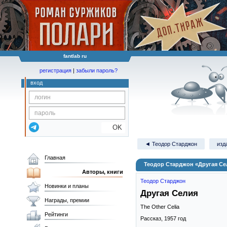
fantlab ru
регистрация
|
забыли пароль?
вход
OK
◄ Теодор Старджон
изд
Главная
Теодор Старджон «Другая Се
Авторы, книги
Теодор Старджон
Новинки и планы
Другая Селия
Награды, премии
The Other Celia
Рейтинги
Рассказ,
1957
год