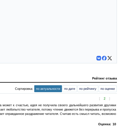
Рейтинг отзыва
Сортировка:
по актуальности
по дате
по рейтингу
по оценке
[
2
]
 а может к счастью, идея не получила своего дальнейшего развития другими
ивает любопытство читателя, потому чтение движется без перерыва и пропуска
ывает оправданное раздражение читателя. Считаю есть смысл читать, возможно
Оценка:
10