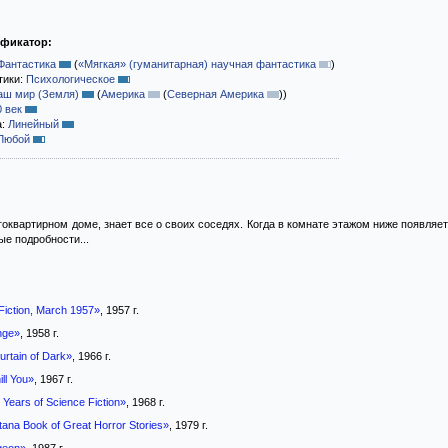
ификатор:
Фантастика
(
«Мягкая» (гуманитарная) научная фантастика
)
тики:
Психологическое
аш мир (Земля)
(
Америка
(
Северная Америка
)
)
0 век
а:
Линейный
Любой
оквартирном доме, знает все о своих соседях. Когда в комнате этажом ниже появляе
е подробности...
Fiction, March 1957»
, 1957 г.
nge»
, 1958 г.
rtain of Dark»
, 1966 г.
ill You»
, 1967 г.
Years of Science Fiction»
, 1968 г.
ana Book of Great Horror Stories»
, 1979 г.