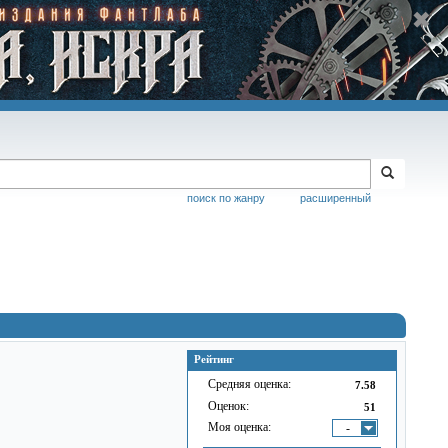
поиск по жанру
расширенный
Рейтинг
Средняя оценка:
7.58
Оценок:
51
Моя оценка:
-