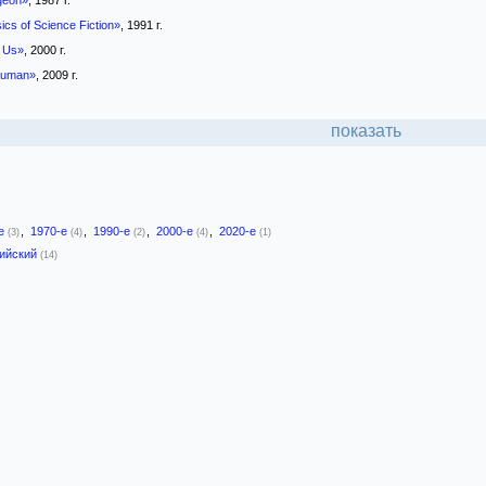
geon»
, 1987 г.
cs of Science Fiction»
, 1991 г.
 Us»
, 2000 г.
Human»
, 2009 г.
показать
-е
,
1970-е
,
1990-е
,
2000-е
,
2020-е
(3)
(4)
(2)
(4)
(1)
лийский
(14)