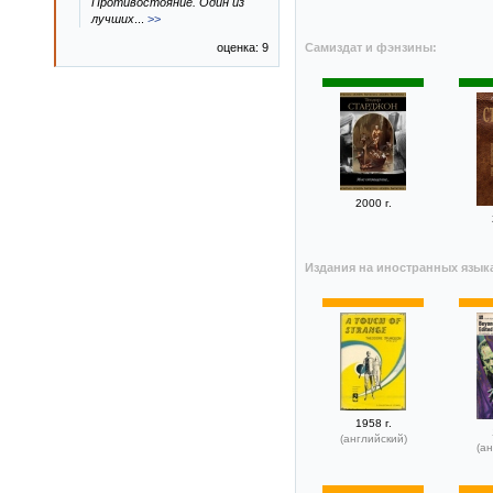
Противостояние. Один из
лучших
...
>>
Самиздат и фэнзины:
оценка: 9
2000 г.
Издания на иностранных язык
1958 г.
(английский)
(ан