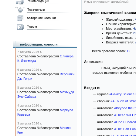
Рекомендации
Язык написания: английский
Посетители
Жанрово-тематический класс
Авторские колонки
Жанры/поджанры:
Общие характерис
Форум
Место действия:
Н
Время действия:
2
Линейность сюжет
Возраст читателя:
информация, новости
Всего проголосовало:
12
7 августа 2026 г.
Составлена библиография
Оливера
К. Лэнгмида
Аннотация:
Слим, живущий в мног
6 августа 2026 г.
вскоре выясняет любопытны
Составлена библиография
Вероники
Дж. Генри
5 августа 2026 г.
Входит в:
Составлена библиография
Махмуда
— журнал
«Galaxy Science 
Эль-Сайеда
— сборник
«A Touch of Stra
4 августа 2026 г.
— антологию
«Beyond the Cu
Составлена библиография
Маркуса
Кливера
— антологию
«These Will Ch
— антологию
«One Hundred 
3 августа 2026 г.
Составлена библиография
Моники
— антологию
«The 12th Font
Ким