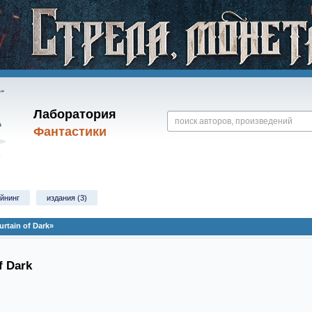
Лаборатория
Фантастики
йнинг
издания (3)
rtain of Dark»
f Dark