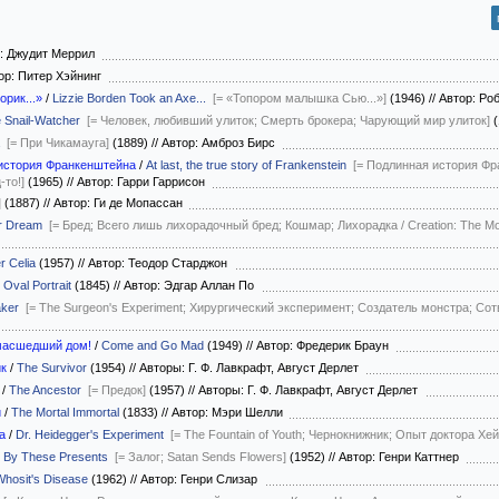
: Джудит Меррил
ор: Питер Хэйнинг
орик...»
/
Lizzie Borden Took an Axe...
[= «Топором малышка Сью...»]
(1946)
//
Автор: Ро
 Snail-Watcher
[= Человек, любивший улиток; Смерть брокера; Чарующий мир улиток]
(
[= При Чикамауга]
(1889)
//
Автор: Амброз Бирс
 история Франкенштейна
/
At last, the true story of Frankenstein
[= Подлинная история Ф
то!]
(1965)
//
Автор: Гарри Гаррисон
]
(1887)
//
Автор: Ги де Мопассан
r Dream
[= Бред; Всего лишь лихорадочный бред; Кошмар; Лихорадка / Creation: The M
r Celia
(1957)
//
Автор: Теодор Старджон
 Oval Portrait
(1845)
//
Автор: Эдгар Аллан По
ker
[= The Surgeon's Experiment; Хирургический эксперимент; Создатель монстра; Со
масшедший дом!
/
Come and Go Mad
(1949)
//
Автор: Фредерик Браун
ик
/
The Survivor
(1954)
//
Авторы: Г. Ф. Лавкрафт, Август Дерлет
/
The Ancestor
[= Предок]
(1957)
//
Авторы: Г. Ф. Лавкрафт, Август Дерлет
й
/
The Mortal Immortal
(1833)
//
Автор: Мэри Шелли
а
/
Dr. Heidegger's Experiment
[= The Fountain of Youth; Чернокнижник; Опыт доктора Хей
/
By These Presents
[= Залог; Satan Sends Flowers]
(1952)
//
Автор: Генри Каттнер
Whosit's Disease
(1962)
//
Автор: Генри Слизар