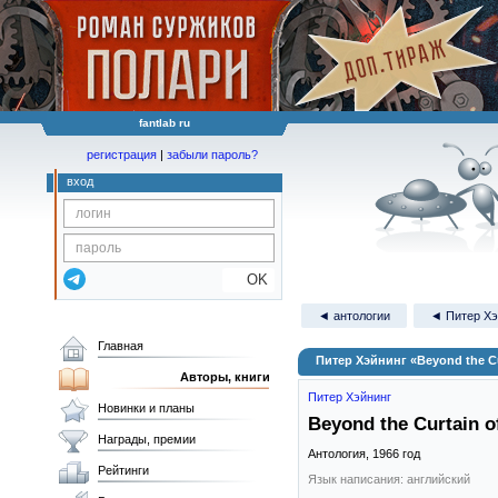
fantlab ru
регистрация
|
забыли пароль?
вход
OK
◄ антологии
◄ Питер Хэ
Главная
Питер Хэйнинг «Beyond the Cu
Авторы, книги
Питер Хэйнинг
Новинки и планы
Beyond the Curtain o
Награды, премии
Антология,
1966
год
Рейтинги
Язык написания: английский