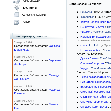
Рекомендации
В произведение входит:
Посетители
Foreword
(1972)
//
Автор
Авторские колонки
Introduction
(1966)
//
Авт
Форум
«Лиззи Борден, взяв топ
Почитатель улиток
/
The
Чикамога
/
Chickamauga
информация, новости
Наконец-то, правдивая
Франкенштейна — наконец-
7 августа 2026 г.
Орля
/
Le Horla
[= Орла
Составлена библиография
Оливера
К. Лэнгмида
Горячечный бред
/
Feve
Автор: Рэй Брэдбери
6 августа 2026 г.
Другая Селия
/
The Othe
Составлена библиография
Вероники
Овальный портрет
/
The
Дж. Генри
Хирург
/
The Monster-Ma
5 августа 2026 г.
//
Автор: Уильям Морроу
Составлена библиография
Махмуда
Добро пожаловать в су
Эль-Сайеда
Единственный наследн
4 августа 2026 г.
Возвращение к предкам
Составлена библиография
Маркуса
Смертный бессмертны
Кливера
Опыт доктора Гейдеггер
3 августа 2026 г.
Сим удостоверяется…
Составлена библиография
Моники
Синдром кого-нибудь
/
Ким