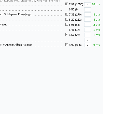
; Король Мор; Царь-чума; King Pest the First]
7.91 (1056)
-
28 отз.
6.50 (8)
-
ор: Ф. Марион Кроуфорд
7.35 (170)
-
3 отз.
8.20 (212)
-
4 отз.
е Фаню
6.96 (65)
-
2 отз.
6.41 (17)
-
1 отз.
6.67 (27)
-
1 отз.
-
5)
//
Автор: Айзек Азимов
6.92 (336)
-
9 отз.