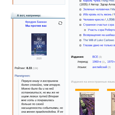
Король Чума
/
King Pest
(1835)
//
Автор: Эдгар Алл
Зеленые человечки
/
Ma
Ибо кровь есть жизнь
/
А вот, например:
Человек-кресло
/
人間椅子 
Фредрик Бакман
Странное счастье сэра
Мы против вас
Участь сэра Роберт
Возвращение на шабаш
The Will of Luke Carlowe
Глазам дано не только 
Издания:
ВСЕ
(3)
2020
/период:
1960-е
,
1970
(1)
/языки:
английский
(3)
Рейтинг:
8.33
(134)
Planetgreen
:
Первую книгу я восприняла
Издания на иностранных язык
более спокойно, чем вторую.
Можно было бы и на ней
остановиться, но мы же не
ищем легких путей Вторая
мне хоть и понравилась
больше по своей
насыщенности событиями, но
она менее правдоподобна. Я ее