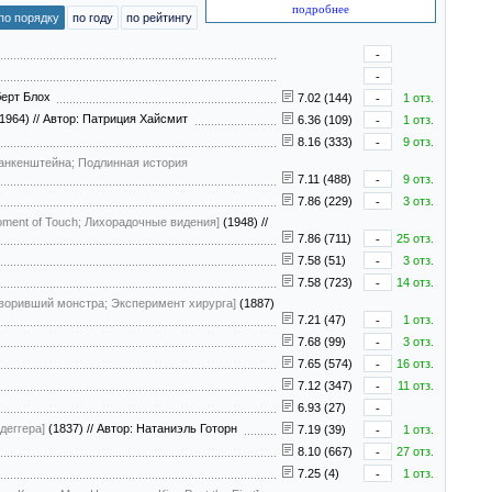
подробнее
по порядку
по году
по рейтингу
-
-
берт Блох
7.02 (144)
-
1 отз.
1964)
//
Автор: Патриция Хайсмит
6.36 (109)
-
1 отз.
8.16 (333)
-
9 отз.
ранкенштейна; Подлинная история
7.11 (488)
-
9 отз.
7.86 (229)
-
3 отз.
oment of Touch; Лихорадочные видения]
(1948)
//
7.86 (711)
-
25 отз.
7.58 (51)
-
3 отз.
7.58 (723)
-
14 отз.
творивший монстра; Эксперимент хирурга]
(1887)
7.21 (47)
-
1 отз.
7.68 (99)
-
3 отз.
7.65 (574)
-
16 отз.
7.12 (347)
-
11 отз.
6.93 (27)
-
деггера]
(1837)
//
Автор: Натаниэль Готорн
7.19 (39)
-
1 отз.
8.10 (667)
-
27 отз.
7.25 (4)
-
1 отз.