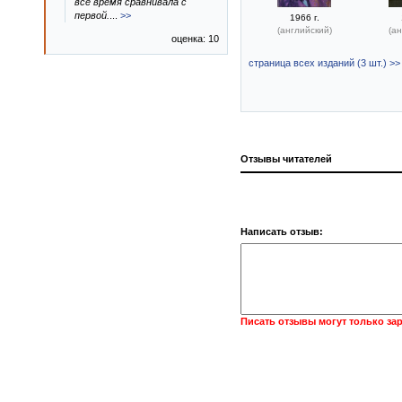
все время сравнивала с
первой.
...
>>
1966 г.
(английский)
(ан
оценка: 10
страница всех изданий (3 шт.) >>
Отзывы читателей
Написать отзыв:
Писать отзывы могут только за