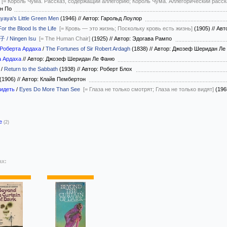
[= Король Чума. Рассказ, содержащий аллегорию; Король Чума. Аллегорический рассказ
ан По
yaya's Little Green Men
(1946)
//
Автор: Гарольд Лоулор
For the Blood Is the Life
[= Кровь — это жизнь; Поскольку кровь есть жизнь]
(1905)
//
Авт
/ Ningen Isu
[= The Human Chair]
(1925)
//
Автор: Эдогава Рампо
 Роберта Ардаха
/
The Fortunes of Sir Robert Ardagh
(1838)
//
Автор: Джозеф Шеридан Л
а Ардаха
//
Автор: Джозеф Шеридан Ле Фаню
/
Return to the Sabbath
(1938)
//
Автор: Роберт Блох
(1906)
//
Автор: Клайв Пембертон
видеть
/
Eyes Do More Than See
[= Глаза не только смотрят; Глаза не только видят]
(196
-е
(2)
ах: