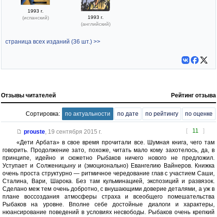
1993 г.
1993 г.
(испанский)
(английский)
страница всех изданий (36 шт.) >>
Отзывы читателей
Рейтинг отзыва
Сортировка:
по актуальности
по дате
по рейтингу
по оценке
[
11
]
prouste
,
19 сентября 2015 г.
«Дети Арбата» в свое время прочитали все. Шумная книга, чего там
говорить. Продолжение зато, похоже, читать мало кому захотелось, да, в
принципе, идейно и сюжетно Рыбаков ничего нового не предложил.
Уступает и Солженицыну и (эмоционально) Евангелию Вайнеров. Книжка
очень проста структурно — ритмичное чередование глав с участием Саши,
Сталина, Вари, Шарока. Без там кульминацией, экспозиций и развязок.
Сделано меж тем очень добротно, с внушающими доверие деталями, а уж в
плане воссоздания атмосферы страха и всеобщего помешательства
Рыбаков на уровне. Вполне себе достойные диалоги и характеры,
нюансирование поведений в условиях несвободы. Рыбаков очень крепкий