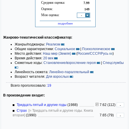
Средняя оценка:
7.99
Оценок:
149
Моя оценка:
-
подробнее
Жанрово-тематический классификатор:
Жанры/поджанры:
Реализм
Общие характеристики:
Социальное
|
Психологическое
Место действия:
Наш мир (Земля)
(
Россия/СССР/Русь
)
Время действия:
20 век
Сюжетные ходы:
Становление/взросление героя
|
Спецслужбы
Линейность сюжета:
Линейно-параллельный
Возраст читателя:
Для взрослых
Всего проголосовало:
19
В произведение входит:
Тридцать пятый и другие годы
(1988)
7.62 (112)
-
Страх
[= Тридцать пятый и другие годы. Книга
вторая]
(1990)
7.65 (79)
-