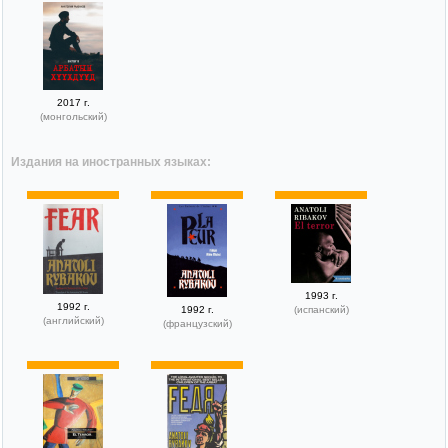
2017 г.
(монгольский)
Издания на иностранных языках:
1993 г.
1992 г.
1992 г.
(испанский)
(английский)
(французский)