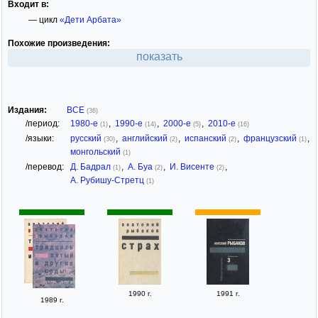
Входит в:
— цикл
«Дети Арбата»
Похожие произведения:
показать
Издания:
ВСЕ
(36)
/период:
1980-е
,
1990-е
,
2000-е
,
2010-е
(1)
(14)
(5)
(16)
/языки:
русский
,
английский
,
испанский
,
французский
,
(30)
(2)
(2)
(1)
монгольский
(1)
/перевод:
Д. Бадрал
,
А. Буа
,
И. Висенте
,
(1)
(2)
(2)
А. Рубишу-Стретц
(1)
1990 г.
1991 г.
1989 г.