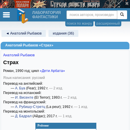
ЛАБОРАТОРИЯ
ФАНТАСТИКИ
поиск по жанру
расширенный
◄ Анатолий Рыбаков
издания (36)
Анатолий Рыбаков «Страх»
Анатолий Рыбаков
Страх
Роман,
1990
год; цикл
«Дети Арбата»
Язык написания: русский
Перевод на английский:
—
А. Буа
(Fear)
; 1992 г.
— 2 изд.
Перевод на испанский:
—
И. Висенте
(El Terror)
; 1993 г.
— 2 изд.
Перевод на французский:
—
А. Рубишу-Стретц
(La peur)
; 1992 г.
— 1 изд.
Перевод на монгольский:
—
Д. Бадрал
(Айдас)
; 2017 г.
— 1 изд.
Рейтинг