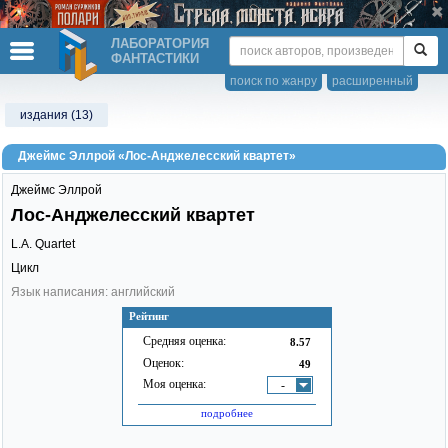
ЛАБОРАТОРИЯ
ФАНТАСТИКИ
поиск по жанру
расширенный
издания (13)
Джеймс Эллрой «Лос-Анджелесский квартет»
Джеймс Эллрой
Лос-Анджелесский квартет
L.A. Quartet
Цикл
Язык написания: английский
Рейтинг
Средняя оценка:
8.57
Оценок:
49
Моя оценка:
-
подробнее