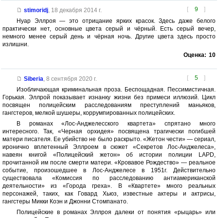
[
9
]
stimoridj
,
18 декабря 2014 г.
Нуар Эллроя — это отрицание ярких красок. Здесь даже белого
практически нет, основные цвета серый и чёрный. Есть серый вечер,
немного менее серый день и чёрная ночь. Другие цвета здесь просто
излишни.
Оценка:
10
[
5
]
Siberia
,
8 сентября 2020 г.
Изобличающая криминальная проза. Беспощадная. Пессимистичная.
Горькая. Эллрой показывает изнанку жизни без примеси иллюзий. Цикл
посвящен полицейским расследованиям преступлений маньяков,
гангстеров, мелкой шушеры, коррумпированных полицейских.
В романах «Лос-Анджелесского квартета» спрятано много
интересного. Так, «Черная орхидея» посвящена трагически погибшей
матери писателя. Ее убийство не было раскрыто. «Жетон чести» — сериал,
иронично вплетенный Эллроем в сюжет «Секретов Лос-Анджелеса»,
навеян книгой «Полицейский жетон» об истории полиции LAPD,
прочитанной им после смерти матери. «Кровавое Рождество» — реальное
событие, произошедшее в Лос-Анджелесе в 1951г. Действительно
существовала «Комиссия по расследованию антиамериканской
деятельности» из «Города греха». В «Квартете» много реальных
персонажей, таких, как Говард Хьюз, известные актеры и актрисы,
гангстеры Микки Коэн и Джонни Стомпанато.
Полицейские в романах Эллроя далеки от понятия «рыцарь» или