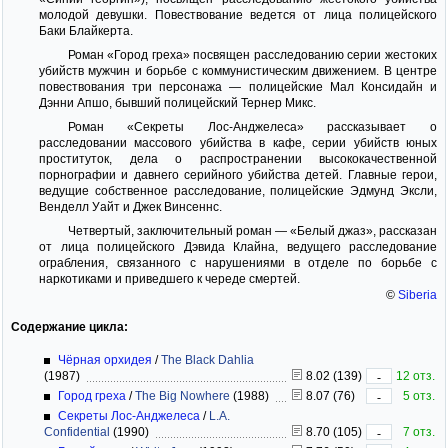
молодой девушки. Повествование ведется от лица полицейского
Баки Блайкерта.
Роман «Город греха» посвящен расследованию серии жестоких
убийств мужчин и борьбе с коммунистическим движением. В центре
повествования три персонажа — полицейские Мал Консидайн и
Дэнни Апшо, бывший полицейский Тернер Микс.
Роман «Секреты Лос-Анджелеса» рассказывает о
расследовании массового убийства в кафе, серии убийств юных
проституток, дела о распространении высококачественной
порнографии и давнего серийного убийства детей. Главные герои,
ведущие собственное расследование, полицейские Эдмунд Эксли,
Венделл Уайт и Джек Винсеннс.
Четвертый, заключительный роман — «Белый джаз», рассказан
от лица полицейского Дэвида Клайна, ведущего расследование
ограбления, связанного с нарушениями в отделе по борьбе с
наркотиками и приведшего к череде смертей.
©
Siberia
Содержание цикла:
Чёрная орхидея
/
The Black Dahlia
(1987)
8.02 (139)
12 отз.
-
Город греха
/
The Big Nowhere
(1988)
8.07 (76)
5 отз.
-
Секреты Лос-Анджелеса
/
L.A.
Confidential
(1990)
8.70 (105)
7 отз.
-