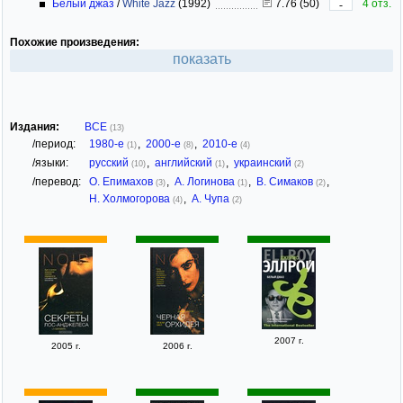
Белый джаз
/
White Jazz
(1992)
7.76 (50)
4 отз.
-
Похожие произведения:
показать
Издания:
ВСЕ
(13)
/период:
1980-е
,
2000-е
,
2010-е
(1)
(8)
(4)
/языки:
русский
,
английский
,
украинский
(10)
(1)
(2)
/перевод:
О. Епимахов
,
А. Логинова
,
В. Симаков
,
(3)
(1)
(2)
Н. Холмогорова
,
А. Чупа
(4)
(2)
2007 г.
2005 г.
2006 г.