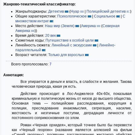
Жанрово-тематический классификатор:
Жанры/поджанры:
Детектив
(
Нуар
|
Полицейский детектив
)
Общие характеристики:
Психологическое
|
Социальное
|
С
множеством интриг
Место действия:
Наш мир (Земля)
(
Америка
(
Северная
Америка
)
)
Время действия:
20 век
Сюжетные ходы:
Путешествие к особой цели
Линейность сюжета:
Линейный с экскурсами
|
Линейно-
параллельный
Возраст читателя:
Только для взрослых
Всего проголосовало:
7
Аннотация:
Все упирается в деньги и власть, в слабости и желания. Такова
человеческая природа, какая уж есть.
Действие происходит в Лос-Анджелесе 40х-60х, показывая
криминальную и политическую жизнь от низов до высшего общества.
Основная тема — полицейские расследования, коррупция в
полиции, преследование инакомыслия, сегрегация, насилие,
жестокость и неэтичные поступки, деградация личности от
постоянного соприкосновения со злом.
Роман «Черная орхидея», который точнее было бы перевести
как «Черный георгин» (название является аллюзией на фильм
«Синий георгин»), посвящен расследованию жестокого убийства