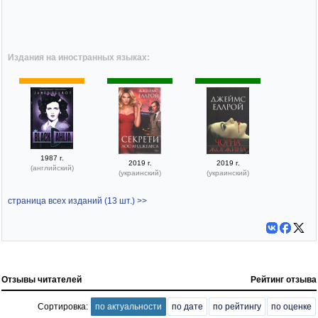
Издания на иностранных языках:
1987 г.
2019 г.
2019 г.
(английский)
(украинский)
(украинский)
страница всех изданий (13 шт.) >>
Отзывы читателей
Рейтинг отзыва
Сортировка:
по актуальности
по дате
по рейтингу
по оценке