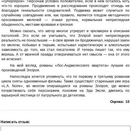
«супергерой». Персонаж условно положителен, если в нем осталось хоть
что-то хорошее. Продвижение в расследовании происходит отнюдь не
благодаря гениальности следователей. Подвижка может случиться по
случайному совпадению или, как правило, является плодом методичного
просеивания мелочей — этакая рутина, нормальная неприглядная
обыденность, местами кровавая и грязная.
Можно сказать, что автор многое утрирует и чрезмерен в описании
патологий. Это если не учитывать, что Эллрой знает неприглядную
реальность не понаслышке — в свое время он бродяжничал, нарушал закон
по мелочи, побывал в тюрьме, испытывал наркотическую и алкогольную
зависимость до того, как стал писателем. И теперь пишет так, что ему
веришь. А от мрачной правды отворачиваться нет смысла — она от этого
не исчезнет.
На мой взгляд, романы «Лос-Анджелесского квартета» лучшие из
произведений Эллроя.
Напоследок хочется упомянуть, что по первому и третьему романам
цикла сняты одноименные фильмы. Также существует старенькая уже игра
«L.A. Noire», во многом опирающаяся на романы Эллроя, где можно
почувствовать себя персонажем, похожим на Эда Эксли, двигаясь по
карьерной лестнице от патрульного до детектива.
Оценка:
10
Написать отзыв: