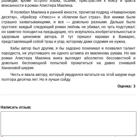
разведки, кроме острого языка, осанки, пристрастия к боксу и факта
вписанности в роман Алистера Маклина.
Я полюбил Маклина в ранней юности, прочитав подряд «Наваронскую
десятку», «Крейсер «Улисс»» и «Ключом был страх». Все книжки были
страшно захватывающими, и все — довольно разными. Дальше было
грустнее: каждый следующий роман любовь не убивал, но чуть подстужал:
он заметно походил на предыдущие, что искупалось изобретательностью и
здоровым цинизмом автора. И тут пришел караван в Ваккарес,
представляющий собой трэш и угар, которому даже содомия не нужна.
Кабы автор был другим, я бы задорно похихикал и похвалил талант
пародиста, не упустившего ни одного штампа из маклинова рукава. Но как
роман Алистера Маклина книга выглядит абсолютно бессовестной и
довольно беспомощной попыткой прокатиться на давно сгнившей
банановой шкурке.
Честь и хвала автору, который умудрился кататься на этой шкурке еще
полтора десятка лет. Но я лучше сойду.
Оценка:
3
Написать отзыв: