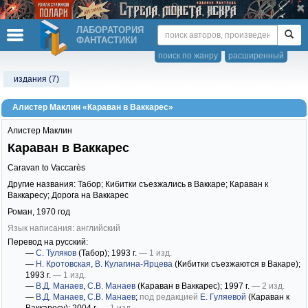
ЛАБОРАТОРИЯ
ФАНТАСТИКИ
поиск по жанру
расширенный
издания (7)
Алистер Маклин «Караван в Ваккарес»
Алистер Маклин
Караван в Ваккарес
Caravan to Vaccarès
Другие названия: Табор; Кибитки съезжались в Ваккаре; Караван к
Ваккаресу; Дорога на Ваккарес
Роман,
1970
год
Язык написания: английский
Перевод на русский:
—
С. Туляков
(Табор)
; 1993 г.
— 1 изд.
—
Н. Кротовская
,
В. Кулагина-Ярцева
(Кибитки съезжаются в Вакаре)
;
1993 г.
— 1 изд.
—
В.Д. Манаев
,
С.В. Манаев
(Караван в Ваккарес)
; 1997 г.
— 2 изд.
—
В.Д. Манаев
,
С.В. Манаев
;
под редакцией
Е. Гуляевой
(Караван к