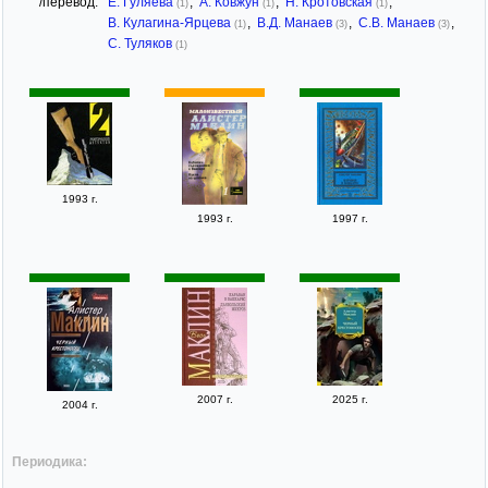
/перевод:
Е. Гуляева
,
А. Ковжун
,
Н. Кротовская
,
(1)
(1)
(1)
В. Кулагина-Ярцева
,
В.Д. Манаев
,
С.В. Манаев
,
(1)
(3)
(3)
С. Туляков
(1)
1993 г.
1993 г.
1997 г.
2007 г.
2025 г.
2004 г.
Периодика: