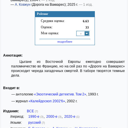
Ваккаресу)
; 2004 г.
— 1 изд.
—
А. Ковжун
(Дорога на Ваккарес)
; 2025 г.
— 1 изд.
Рейтинг
Средняя оценка:
6.63
Оценок:
33
Моя оценка:
-
подробнее
Аннотация:
Цыгане из Восточной Европы ежегодно совершают
паломничество во Францию, но на сей раз по «Дороге на Ваккарес»
происходит череда загадочных смертей. В таборе творятся темные
дела.
Входит в:
— антологию
«Экзотический детектив. Том 2»
, 1993 г.
— журнал
«Калейдоскоп 2002'6»
, 2002 г.
Издания:
ВСЕ
(7)
/период:
1990-е
,
2000-е
,
2020-е
(3)
(3)
(1)
/языки:
русский
(7)