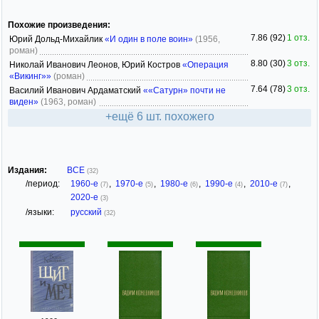
Похожие произведения:
7.86 (92)
1 отз.
Юрий Дольд-Михайлик
«И один в поле воин»
(1956,
роман)
8.80 (30)
3 отз.
Николай Иванович Леонов, Юрий Костров
«Операция
«Викинг»»
(роман)
7.64 (78)
3 отз.
Василий Иванович Ардаматский
««Сатурн» почти не
виден»
(1963, роман)
+ещё 6 шт. похожего
Издания:
ВСЕ
(32)
/период:
1960-е
,
1970-е
,
1980-е
,
1990-е
,
2010-е
,
(7)
(5)
(6)
(4)
(7)
2020-е
(3)
/языки:
русский
(32)