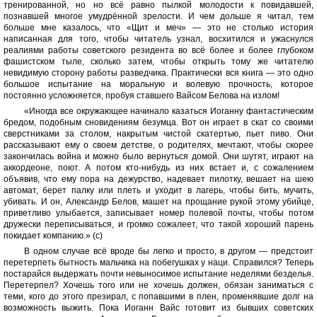
тренированной, но но всё равно пылкой молодости к повидавшей,
познавшей многое умудрённой зрелости. И чем дольше я читал, тем
больше мне казалось, что «Щит и меч» — это не столько история
написанная для того, чтобы читатель узнал, восхитился и ужаснулся
реалиями работы советского резидента во всё более и более глубоком
фашистском тыле, сколько затем, чтобы открыть тому же читателю
невидимую сторону работы разведчика. Практически вся книга — это одно
большое испытание на моральную и волевую прочность, которое
постоянно усложняется, пробуя ставшего Вайсом Белова на излом!
«Иногда все окружающее начинало казаться Иоганну фантастическим
бредом, подобным сновидениям безумца. Вот он играет в скат со своими
сверстниками за столом, накрытым чистой скатертью, пьет пиво. Они
рассказывают ему о своем детстве, о родителях, мечтают, чтобы скорее
закончилась война и можно было вернуться домой. Они шутят, играют на
аккордеоне, поют. А потом кто-нибудь из них встает и, с сожалением
объявив, что ему пора на дежурство, надевает пилотку, вешает на шею
автомат, берет палку или плеть и уходит в лагерь, чтобы бить, мучить,
убивать. И он, Александр Белов, машет на прощание рукой этому убийце,
приветливо улыбается, записывает номер полевой почты, чтобы потом
дружески переписываться, и громко сожалеет, что такой хороший парень
покидает компанию.» (с)
В одном случае всё вроде бы легко и просто, в другом — предстоит
перетерпеть бытность мальчика на побегушках у наци. Справился? Теперь
постарайся выдержать почти невыносимое испытание неделями безделья.
Перетерпел? Хочешь того или не хочешь должен, обязан заниматься с
теми, кого до этого презирал, с попавшими в плен, променявшие долг на
возможность выжить. Пока Иоганн Вайс готовит из бывших советских