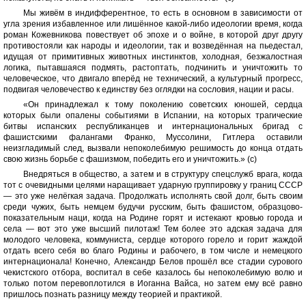
Мы живём в индифферентное, то есть в основном в зависимости от
угла зрения избавленное или лишённое какой-либо идеологии время, когда
роман Кожевникова повествует об эпохе и о войне, в которой друг другу
противостояли как народы и идеологии, так и возведённая на пьедестал,
идущая от примитивных животных инстинктов, холодная, безжалостная
логика, пытавшаяся подмять, растоптать, подчинить и уничтожить то
человеческое, что двигало вперёд не технический, а культурный прогресс,
подвигая человечество к единству без оглядки на сословия, нации и расы.
«Он принадлежал к тому поколению советских юношей, сердца
которых были опалены событиями в Испании, на которых трагические
битвы испанских республиканцев и интернациональных бригад с
фашистскими фалангами Франко, Муссолини, Гитлера оставили
неизгладимый след, вызвали непоколебимую решимость до конца отдать
свою жизнь борьбе с фашизмом, победить его и уничтожить.» (с)
Внедряться в общество, а затем и в структуру спецслужб врага, когда
тот с очевидными целями наращивает ударную группировку у границ СССР
— это уже нелёгкая задача. Продолжать исполнять свой долг, быть своим
среди чужих, быть немцем будучи русским, быть фашистом, образцово-
показательным наци, когда на Родине горят и истекают кровью города и
села — вот это уже высший пилотаж! Тем более это адская задача для
молодого человека, коммуниста, сердце которого горело и горит жаждой
отдать всего себя во благо Родины и рабочего, в том числе и немецкого
интернационала! Конечно, Александр Белов прошёл все стадии сурового
чекистского отбора, воспитал в себе казалось бы непоколебимую волю и
только потом перевоплотился в Иоганна Вайса, но затем ему всё равно
пришлось познать разницу между теорией и практикой.