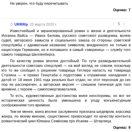
Не уверен, что буду перечитывать
Оценка:
7
[
5
]
URRRiy
,
20 марта 2020 г.
Известнейший и экранизированный роман о жизни и деятельности
Иоганна Вайса — Ивана Белова, русского советского разведчика, волею
судеб, авторского замысла и социального заказа со стороны советской
спецслужбы с адекватным названию символом, внедренного не только в
нацистскую Германию, но и попавшего в самый «зверинец» — службу того
самого товарища Шелленберга.
По качеству роман вполне достойный. По сути разведывательной
деятельности советских спецслужб — на мой взгляд, не совсем, поскольку
кто то же сообщил о решении товарища Гитлера напасть на товарища
Сталина — и приказ Генштаба о подготовке к отражению нападения с
датой от 18 июня 1941 года реально был отдан, но этот персонаж до сих
пор не рассекречен, а авторская версия — слишком типичная для того
времени, с героем — самопожертвователем,
То есть, художественные достоинства книги неоспоримы, но вот ее
историческая ценность была уменьшена в угоду конъюнктурным
соображениям того времени.
Тем не менее, книга вполне заслуженно признана шедевром, классика
жанра, по моему мнению, существенно превосходит по качеству контента
романтический цикл Юлиана Семёнова про Исаева — Штирлица.
Оценка:
9