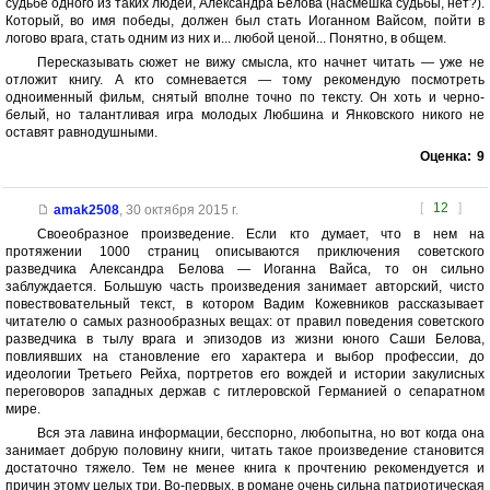
судьбе одного из таких людей, Александра Белова (насмешка судьбы, нет?).
Который, во имя победы, должен был стать Иоганном Вайсом, пойти в
логово врага, стать одним из них и... любой ценой... Понятно, в общем.
Пересказывать сюжет не вижу смысла, кто начнет читать — уже не
отложит книгу. А кто сомневается — тому рекомендую посмотреть
одноименный фильм, снятый вполне точно по тексту. Он хоть и черно-
белый, но талантливая игра молодых Любшина и Янковского никого не
оставят равнодушными.
Оценка:
9
[
12
]
amak2508
,
30 октября 2015 г.
Своеобразное произведение. Если кто думает, что в нем на
протяжении 1000 страниц описываются приключения советского
разведчика Александра Белова — Иоганна Вайса, то он сильно
заблуждается. Большую часть произведения занимает авторский, чисто
повествовательный текст, в котором Вадим Кожевников рассказывает
читателю о самых разнообразных вещах: от правил поведения советского
разведчика в тылу врага и эпизодов из жизни юного Саши Белова,
повлиявших на становление его характера и выбор профессии, до
идеологии Третьего Рейха, портретов его вождей и истории закулисных
переговоров западных держав с гитлеровской Германией о сепаратном
мире.
Вся эта лавина информации, бесспорно, любопытна, но вот когда она
занимает добрую половину книги, читать такое произведение становится
достаточно тяжело. Тем не менее книга к прочтению рекомендуется и
причин этому целых три. Во-первых, в романе очень сильна патриотическая