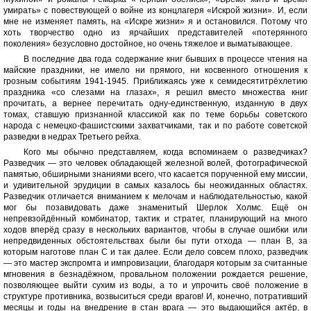
умирать» с повествующей о войне из концлагеря «Искрой жизни». И, если
мне не изменяет память, на «Искре жизни» я и остановился. Потому что
хоть творчество одно из ярчайших представителей «потерянного
поколения» безусловно достойное, но очень тяжелое и выматывающее.
В последние два года содержание книг бывших в процессе чтения на
майские праздники, не имело ни прямого, ни косвенного отношения к
грозным событиям 1941-1945. Приближаясь уже к семидесятитрёхлетию
праздника «со слезами на глазах», я решил вместо множества книг
прочитать, а вернее перечитать одну-единственную, изданную в двух
томах, ставшую признанной классикой как по теме борьбы советского
народа с немецко-фашистскими захватчиками, так и по работе советской
разведки в недрах Третьего рейха.
Кого мы обычно представляем, когда вспоминаем о разведчиках?
Разведчик — это человек обладающей железной волей, фотографической
памятью, обширными знаниями всего, что касается порученной ему миссии,
и удивительной эрудиции в самых казалось бы неожиданных областях.
Разведчик отличается вниманием к мелочам и наблюдательностью, какой
мог бы позавидовать даже знаменитый Шерлок Холмс. Ещё он
непревзойдённый комбинатор, тактик и стратег, планирующий на много
ходов вперёд сразу в нескольких вариантов, чтобы в случае ошибки или
непредвиденных обстоятельствах были бы пути отхода — план B, за
которым наготове план C и так далее. Если дело совсем плохо, разведчик
— это мастер экспромта и импровизации, благодаря которым за считанные
мгновения в безнадёжном, провальном положении рождается решение,
позволяющее выйти сухим из воды, а то и упрочить своё положение в
структуре противника, возвыситься среди врагов! И, конечно, потративший
месяцы и годы на внедрение в стан врага — это выдающийся актёр, в