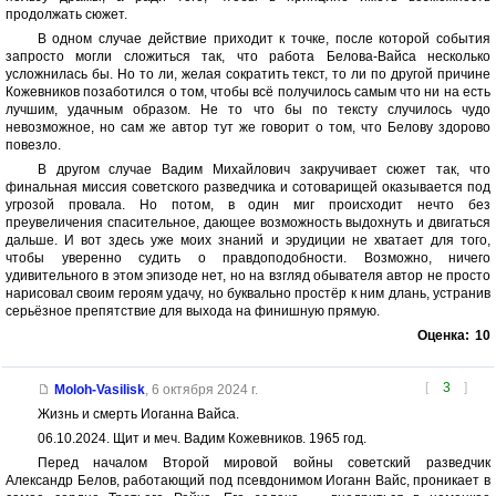
продолжать сюжет.
В одном случае действие приходит к точке, после которой события
запросто могли сложиться так, что работа Белова-Вайса несколько
усложнилась бы. Но то ли, желая сократить текст, то ли по другой причине
Кожевников позаботился о том, чтобы всё получилось самым что ни на есть
лучшим, удачным образом. Не то что бы по тексту случилось чудо
невозможное, но сам же автор тут же говорит о том, что Белову здорово
повезло.
В другом случае Вадим Михайлович закручивает сюжет так, что
финальная миссия советского разведчика и сотоварищей оказывается под
угрозой провала. Но потом, в один миг происходит нечто без
преувеличения спасительное, дающее возможность выдохнуть и двигаться
дальше. И вот здесь уже моих знаний и эрудиции не хватает для того,
чтобы уверенно судить о правдоподобности. Возможно, ничего
удивительного в этом эпизоде нет, но на взгляд обывателя автор не просто
нарисовал своим героям удачу, но буквально простёр к ним длань, устранив
серьёзное препятствие для выхода на финишную прямую.
Оценка:
10
[
3
]
Moloh-Vasilisk
,
6 октября 2024 г.
Жизнь и смерть Иоганна Вайса.
06.10.2024. Щит и меч. Вадим Кожевников. 1965 год.
Перед началом Второй мировой войны советский разведчик
Александр Белов, работающий под псевдонимом Иоганн Вайс, проникает в