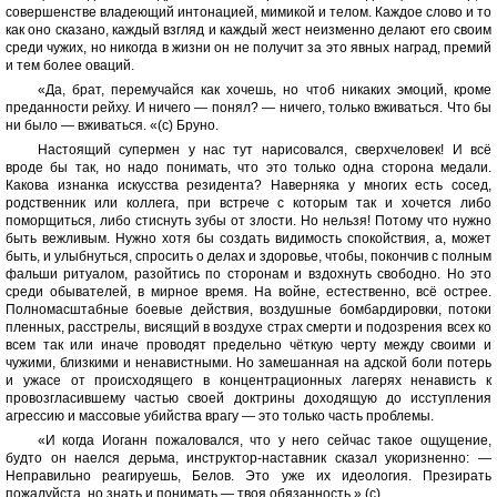
совершенстве владеющий интонацией, мимикой и телом. Каждое слово и то
как оно сказано, каждый взгляд и каждый жест неизменно делают его своим
среди чужих, но никогда в жизни он не получит за это явных наград, премий
и тем более оваций.
«Да, брат, пеpемучайся как хочешь, но чтоб никаких эмоций, кроме
преданности рейху. И ничего — понял? — ничего, только вживаться. Что бы
ни было — вживаться. «(с) Бруно.
Настоящий супермен у нас тут нарисовался, сверхчеловек! И всё
вроде бы так, но надо понимать, что это только одна сторона медали.
Какова изнанка искусства резидента? Наверняка у многих есть сосед,
родственник или коллега, при встрече с которым так и хочется либо
поморщиться, либо стиснуть зубы от злости. Но нельзя! Потому что нужно
быть вежливым. Нужно хотя бы создать видимость спокойствия, а, может
быть, и улыбнуться, спросить о делах и здоровье, чтобы, покончив с полным
фальши ритуалом, разойтись по сторонам и вздохнуть свободно. Но это
среди обывателей, в мирное время. На войне, естественно, всё острее.
Полномасштабные боевые действия, воздушные бомбардировки, потоки
пленных, расстрелы, висящий в воздухе страх смерти и подозрения всех ко
всем так или иначе проводят предельно чёткую черту между своими и
чужими, близкими и ненавистными. Но замешанная на адской боли потерь
и ужасе от происходящего в концентрационных лагерях ненависть к
провозгласившему частью своей доктрины доходящую до исступления
агрессию и массовые убийства врагу — это только часть проблемы.
«И когда Иоганн пожаловался, что у него сейчас такое ощущение,
будто он наелся дерьма, инструктор-наставник сказал укоризненно: —
Неправильно реагируешь, Белов. Это уже их идеология. Презирать
пожалуйста, но знать и понимать — твоя обязанность.» (с)