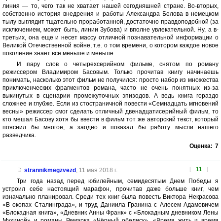
линия — то, чего так не хватает нашей сегодняшней стране. Во-вторых,
собственно история внедрения и работы Александра Белова в немецком
тылу выглядит тщательно проработанной, достаточно правдоподобной (за
исключением, может быть, линии Зубова) и вполне увлекательной. Ну, а в-
третьих, она еще и несет массу отличной познавательной информации о
Великой Отечественной войне, т.е. о том времени, о котором каждое новое
поколение знает все меньше и меньше.
И пару слов о четырехсерийном фильме, снятом по роману
режиссером Владимиром Басовым. Только прочитав книгу начинаешь
понимать, насколько этот фильм не получился: просто набор из множества
приключенческих фрагментов романа, часто не очень понятных из-за
выкинутых в сценарии промежуточных эпизодов. А ведь книга гораздо
сложнее и глубже. Если из стостраничной повести «Семнадцать мгновений
весны» режиссер смог сделать отличный двенадцатисерийный фильм, то
кто мешал Басову хотя бы ввести в фильм тот же авторский текст, который
пояснил бы многое, а заодно и показал бы работу мысли нашего
разведчика.
Оценка:
7
[
11
]
strannikmegzvezd
,
11 мая 2018 г.
Три года назад перед юбилейным, семидесятым Днем Победы я
устроил себе настоящий марафон, прочитав даже больше книг, чем
изначально планировал. Среди тех книг была повесть Виктора Некрасова
«В окопах Сталинграда», и труд Даниила Гранина с Алесем Адамовичем
«Блокадная книга», «Дневник Анны Франк» с «Блокадным дневником Лены
Мухиной» и романы Ремарка «Чёрный обелиск», «Время жить и время