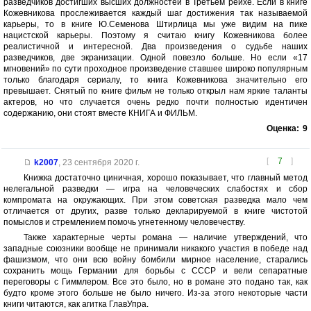
разведчиков достигших высших должностей в Третьем рейхе. Если в книге
Кожевникова прослеживается каждый шаг достижения так называемой
карьеры, то в книге Ю.Семенова Штирлица мы уже видим на пике
нацистской карьеры. Поэтому я считаю книгу Кожевникова более
реалистичной и интересной. Два произведения о судьбе наших
разведчиков, две экранизации. Одной повезло больше. Но если «17
мгновений» по сути проходное произведение ставшее широко популярным
только благодаря сериалу, то книга Кожевникова значительно его
превышает. Снятый по книге фильм не только открыл нам яркие таланты
актеров, но что случается очень редко почти полностью идентичен
содержанию, они стоят вместе КНИГА и ФИЛЬМ.
Оценка:
9
[
7
]
k2007
,
23 сентября 2020 г.
Книжка достаточно циничная, хорошо показывает, что главный метод
нелегальной разведки — игра на человеческих слабостях и сбор
компромата на окружающих. При этом советская разведка мало чем
отличается от других, разве только декларируемой в книге чистотой
помыслов и стремлением помочь угнетенному человечеству.
Также характерные черты романа — наличие утверждений, что
западные союзники вообще не принимали никакого участия в победе над
фашизмом, что они всю войну бомбили мирное население, старались
сохранить мощь Германии для борьбы с СССР и вели сепаратные
переговоры с Гиммлером. Все это было, но в романе это подано так, как
будто кроме этого больше не было ничего. Из-за этого некоторые части
книги читаются, как агитка ГлавУпра.