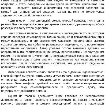
самое сердце Третьего Рейха. Его задача — внедриться в немецкое
общество и стать доверенным лицом среди нацистских чиновников. Его
миссия — добывать важную информацию для советской разведки, но
каждый шаг становится всё опаснее, так как на кону не только успех
задания, но и его собственная жизнь.
«Щит и меч» — это шпионский роман, который погружает читателя в
реалии Второй мировой войны, раскрывая опасную и драматичную работу
разведчиков по ту сторону фронта.
Текст романа написан в напряжённом и насыщенном стиле, который
хорошо передаёт атмосферу не только войны, но и психологической игры
между разведчиком и его окружением. Сложные переплетения сюжета
создают динамику, где события развиваются медленно, но с постоянным
нарастанием напряжения. Автор уделяет особое внимание деталям —
описаниям быта, взаимоотношений между персонажами и их внутренним
миром, что позволяет глубже понять психологическое состояние главного
героя. Важную роль играют диалоги, наполненные как эмоциональными
всплесками, так и политическими интригами, что усиливает ощущение
опасности и сложности миссии.
Интересным аспектом книги является игра с двойной идентичностью.
Главный герой вынужден жить между двумя мирами: советским, к которому
он привязан морально, и немецким, где он становится частью вражеской
системы. Этот конфликт двойной жизни создаёт сильное напряжение и
раскрывает тему самоотверженности и преданности долгу, что
подчёркивает драматизм романа.
Одним из главных достоинств книги является её историческая
достоверность. Автор тщательно реконструирует не только атмосферу
военного времени, но и детали повседневной жизни в нацистской