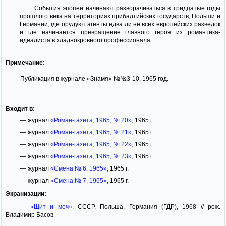
События эпопеи начинают разворачиваться в тридцатые годы
прошлого века на территориях прибалтийских государств, Польши и
Германии, где орудуют агенты едва ли не всех европейских разведок
и где начинается превращение главного героя из романтика-
идеалиста в хладнокровного профессионала.
Примечание:
Публикация в журнале «Знамя» №№3-10, 1965 год.
Входит в:
— журнал
«Роман-газета, 1965, № 20»
, 1965 г.
— журнал
«Роман-газета, 1965, № 21»
, 1965 г.
— журнал
«Роман-газета, 1965, № 22»
, 1965 г.
— журнал
«Роман-газета, 1965, № 23»
, 1965 г.
— журнал
«Смена № 6, 1965»
, 1965 г.
— журнал
«Смена № 7, 1965»
, 1965 г.
Экранизации:
—
«Щит и меч»
, СССР, Польша, Германия (ГДР), 1968 // реж.
Владимир Басов