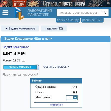
ЛАБОРАТОРИЯ
ФАНТАСТИКИ
поиск по жанру
расширенный
◄ Вадим Кожевников
издания (32)
Вадим Кожевников «Щит и меч»
Вадим Кожевников
Щит и меч
Роман,
1965
год
скачать отрывок >
читать отрывок
Язык написания: русский
Рейтинг
Средняя оценка:
8.50
Оценок:
204
Моя оценка:
-
подробнее