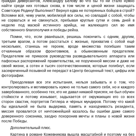
граждан диверсантов, Александру Белову во что бы то ни стало нужно
найти среди них готовых снова, в том числе и ценой жизни защищать
Советскую Родину! Выполнил? Вернул едва не потерянных бойцов в строй?
Вспомни всё, чему учили, мобилизуй все силы, но совладай с собой, чтобы
не сорваться и не свихнуться, пребывая круглые сутки и семь дней в
неделю под маской истинного арийца, не жалеющего сил во имя
собственного благополучия и победы рейха.
Помни, что, если рванёшься, решишь покончить с одним, другим,
третьим врагом, а потом расстаться с жизнью, прихватив с собой ещё
нескольких, станешь не героем, вроде множества погибших таким
отчаянным образом фронтовиков, а обыкновенным предателем.
Предателем не приказов руководства разведывательного аппарата или
пафосных распоряжений правительства, не порученной миссии и даже не
своей жизни, а сотен и тысяч соотечественников, которые погибнут, если
засекреченный позывной не передаст в Центр бесценный текст, цифры или
фотографии.
Преодолевая все эти испытания, нельзя забывать и о том, что
контролировать и мотивировать нужно не только самого себя, но и каждого
завербованного, особенно тех, кто не давал никакой присяги, не был обучен
стойкости и потому изнывает, задыхается от окружающих его со всех
сторон свастик, портретов Гитлера и чёрных мундиров. Потому что какой
бы идеальной не была выдержка, память и находчивость резидента,
миссия провалится от ничтожнейшей казалось бы ошибки даже самого
доверенного союзника, заодно похоронив мечты и планы о новой жизни
после Победы.
Дополнительный плюс.
Картина в романе Кожевникова вышла масштабной и поэтому на без