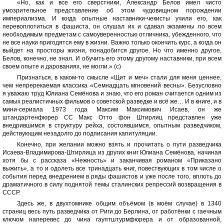
«Но, как и все его сверстники, Александр Белов имел чисто
умозрительное представление об этом чудовищном порождении
империализма. И когда опытные наставники-чекисты учили его, как
перевоплотиться в фашиста, он слушал их и сдавал экзамены по всем
необходимым предметам с самоуверенностью отличника, убежденного, что
не все науки пригодятся ему в жизни. Важно только окончить курс, а когда он
выйдет на просторы жизни, понадобится другое. Но что именно другое,
Белов, конечно, не знал. И обучить его этому другому наставники, при всем
своем опыте и дарованиях, не могли.» (с)
Признаться, в каком-то смысле «Щит и меч» стали для меня ценнее,
чем непререкаемая классика «Семнадцать мгновений весны». Безусловно
я уважаю труд Юлиана Семёнова и знаю, что его роман считается одним из
самых реалистичных фильмов о советской разведке и всё же… И в книге, и в
мини-сериала 1973 года Максим Максимович Исаев, он же
штандартенфюрер СС Макс Отто фон Штирлиц представлен уже
внедрившимся в структуру рейха, состоявшимся, опытным разведчиком,
действующим незадолго до подписания капитуляции.
Конечно, при желании можно взять и прочитать о пути разведчика
Исаева-Владимирова-Штирлица из других книг Юлиана Семёнова, начиная
хотя бы с рассказа «Нежность» и заканчивая романом «Приказано
выжить», а то и одолеть все тринадцать книг, повествующих в том числе о
события перед внедрением в ряды фашистов и уже после того, вплоть до
драматичного в силу поднятой темы сталинских репрессий возвращения в
СССР.
Здесь же, в двухтомнике общим объёмом (в моём случае) в 1340
страниц весь путь разведчика от Риги до Берлина, от работёнки с гаечным
ключом наперевес до чина гауптштурмфюрера и от образованной,