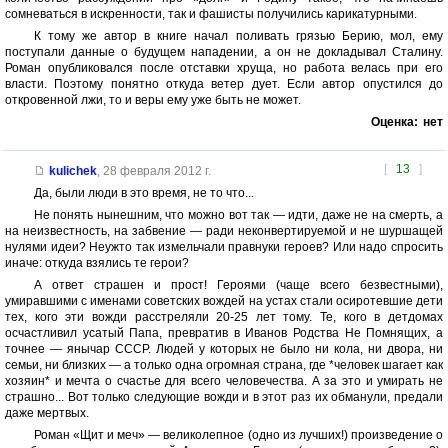
сомневаться в искренности, так и фашисты получились карикатурными.
К тому же автор в книге начал поливать грязью Берию, мол, ему
поступали данные о будущем нападении, а он не докладывал Сталину.
Роман опубликовался после отставки хруща, но работа велась при его
власти. Поэтому понятно откуда ветер дует. Если автор опустился до
откровенной лжи, то и веры ему уже быть не может.
Оценка:
нет
[
13
]
kulichek
,
28 февраля 2012 г.
Да, были люди в это время, не то что...
Не понять нынешним, что можно вот так — идти, даже не на смерть, а
на неизвестность, на забвение — ради неконвертируемой и не шуршащей
нулями идеи? Неужто так измельчали правнуки героев? Или надо спросить
иначе: откуда взялись те герои?
А ответ страшен и прост! Героями (чаще всего безвестными),
умиравшими с именами советских вождей на устах стали осиротевшие дети
тех, кого эти вожди расстреляли 20-25 лет тому. Те, кого в детдомах
осчастливил усатый Папа, превратив в Иванов Родства Не Помнящих, а
точнее — янычар СССР. Людей у которых не было ни кола, ни двора, ни
семьи, ни близких — а только одна огромная страна, где *человек шагает как
хозяин* и мечта о счастье для всего человечества. А за это и умирать не
страшно... Вот только следующие вожди и в этот раз их обманули, предали
даже мертвых.
Роман «Щит и меч» — великолепное (одно из лучших!) произведение о