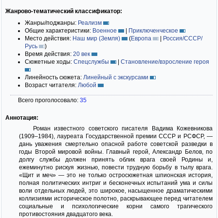
Жанрово-тематический классификатор:
Жанры/поджанры:
Реализм
Общие характеристики:
Военное
|
Приключенческое
Место действия:
Наш мир (Земля)
(
Европа
|
Россия/СССР/
Русь
)
Время действия:
20 век
Сюжетные ходы:
Спецслужбы
|
Становление/взросление героя
Линейность сюжета:
Линейный с экскурсами
Возраст читателя:
Любой
Всего проголосовало:
35
Аннотация:
Роман известного советского писателя Вадима Кожевникова
(1909–1984), лауреата Государственной премии СССР и РСФСР, —
дань уважения смертельно опасной работе советской разведки в
годы Второй мировой войны. Главный герой, Александр Белов, по
долгу службы должен принять облик врага своей Родины и,
ежеминутно рискуя жизнью, повести трудную борьбу в тылу врага.
«Щит и меч» — это не только остросюжетная шпионская история,
полная политических интриг и бесконечных испытаний ума и силы
воли отдельных людей, это широкое, насыщенное драматическими
коллизиями историческое полотно, раскрывающее перед читателем
социальные и психологические корни самого трагического
противостояния двадцатого века.