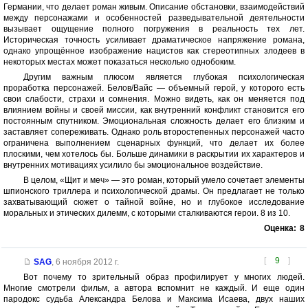
Германии, что делает роман живым. Описание обстановки, взаимодействий
между персонажами и особенностей разведывательной деятельности
вызывает ощущение полного погружения в реальность тех лет.
Историческая точность усиливает драматическое напряжение романа,
однако упрощённое изображение нацистов как стереотипных злодеев в
некоторых местах может показаться несколько однобоким.
Другим важным плюсом является глубокая психологическая
проработка персонажей. Белов/Вайс — объемный герой, у которого есть
свои слабости, страхи и сомнения. Можно видеть, как он меняется под
влиянием войны и своей миссии, как внутренний конфликт становится его
постоянным спутником. Эмоциональная сложность делает его близким и
заставляет сопереживать. Однако роль второстепенных персонажей часто
ограничена выполнением сценарных функций, что делает их более
плоскими, чем хотелось бы. Больше динамики в раскрытии их характеров и
внутренних мотивациях усилило бы эмоциональное воздействие.
В целом, «Щит и меч» — это роман, который умело сочетает элементы
шпионского триллера и психологической драмы. Он предлагает не только
захватывающий сюжет о тайной войне, но и глубокое исследование
моральных и этических дилемм, с которыми сталкиваются герои. 8 из 10.
Оценка:
8
[
9
]
SAG
,
6 ноября 2012 г.
Вот почему то зрительный образ профилирует у многих людей.
Многие смотрели фильм, а автора вспомнит не каждый. И еще один
пародокс судьба Александра Белова и Максима Исаева, двух наших