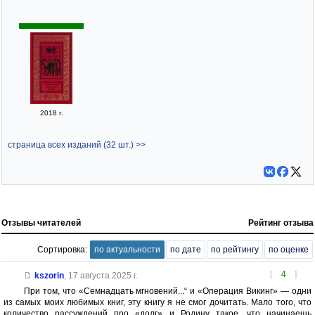
2018 г.
страница всех изданий (32 шт.) >>
Отзывы читателей
Рейтинг отзыва
Сортировка:
по актуальности
по дате
по рейтингу
по оценке
[
4
]
kszorin
,
17 августа 2025 г.
При том, что «Семнадцать мгновений...“ и «Операция Викинг» — одни
из самых моих любимых книг, эту книгу я не смог дочитать. Мало того, что
количество рассуждений про «долг» и Родину такое, что начинаешь