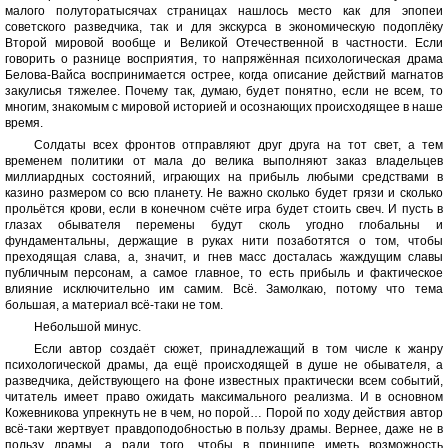
малого полуторатысячах страницах нашлось место как для эпопеи
советского разведчика, так и для экскурса в экономическую подоплёку
Второй мировой вообще и Великой Отечественной в частности. Если
говорить о разнице восприятия, то напряжённая психологическая драма
Белова-Вайса воспринимается острее, когда описание действий магнатов
закулисья тяжелее. Почему так, думаю, будет понятно, если не всем, то
многим, знакомым с мировой историей и осознающих происходящее в наше
время.
Солдаты всех фронтов отправляют друг друга на тот свет, а тем
временем политики от мала до велика выполняют заказ владельцев
миллиардных состояний, играющих на прибыль любыми средствами в
казино размером со всю планету. Не важно сколько будет грязи и сколько
прольётся крови, если в конечном счёте игра будет стоить свеч. И пусть в
глазах обывателя перемены будут сколь угодно глобальны и
фундаментальны, держащие в руках нити позаботятся о том, чтобы
преходящая слава, а, значит, и гнев масс досталась жаждущим славы
публичным персонам, а самое главное, то есть прибыль и фактическое
влияние исключительно им самим. Всё. Замолкаю, потому что тема
большая, а материал всё-таки не том.
Небольшой минус.
Если автор создаёт сюжет, принадлежащий в том числе к жанру
психологической драмы, да ещё происходящей в душе не обывателя, а
разведчика, действующего на фоне известных практически всем событий,
читатель имеет право ожидать максимального реализма. И в основном
Кожевникова упрекнуть не в чем, но порой… Порой по ходу действия автор
всё-таки жертвует правдоподобностью в пользу драмы. Вернее, даже не в
пользу драмы, а ради того, чтобы в принципе иметь возможность