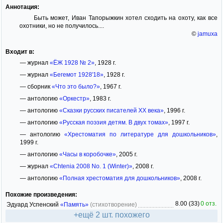
Аннотация:
Быть может, Иван Тапорыжкин хотел сходить на охоту, как все
охотники, но не получилось....
©
jamuxa
Входит в:
— журнал
«ЁЖ 1928 № 2»
, 1928 г.
— журнал
«Бегемот 1928'18»
, 1928 г.
— сборник
«Что это было?»
, 1967 г.
— антологию
«Оркестр»
, 1983 г.
— антологию
«Сказки русских писателей XX века»
, 1996 г.
— антологию
«Русская поэзия детям. В двух томах»
, 1997 г.
— антологию
«Хрестоматия по литературе для дошкольников»
,
1999 г.
— антологию
«Часы в коробочке»
, 2005 г.
— журнал
«Chtenia 2008 No. 1 (Winter)»
, 2008 г.
— антологию
«Полная хрестоматия для дошкольников»
, 2008 г.
Похожие произведения:
8.00 (33)
0 отз.
Эдуард Успенский
«Память»
(стихотворение)
+ещё 2 шт. похожего