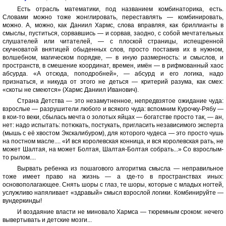
Есть отрасль математики, под названием комбинаторика, есть.
Словами можно тоже жонглировать, переставлять — комбинировать,
можно. А, можно, как Даниил Хармс, слова вправляя, как бриллианты в
смыслы, пуститься, сорвавшись — и сорвав, заодно, с собой мечтательных
слушателей или читателей, — с плоской страницы, испещренной
скучноватой внятицей обыденных слов, просто поставив их в нужном,
волшебном, магическом порядке, — в иную размерность: и смыслов, и
пространств, в смешение координат, времен, имён — в рифмованный хаос
абсурда. «А отсюда, поподробней», — абсурд и его логика, надо
признаться, и никуда от этого не деться — критерий разума, как смех:
«скоты не смеются» (Хармс Даниил Иванович).
Страна Детства — это незамутненное, непредвзятое ожидание чуда:
взрослые — разрушители любого и всякого чуда: вспомним Курочку-Рябу —
в кои-то веки, сбылась мечта о золотых яйцах — богатстве просто так, — ан,
нет: надо испытать: потюкать, постукать, пригласить независимого эксперта
(мышь с её хвостом Экскалибуром), для которого чудеса — это просто чушь
на постном масле.... «И вся королевская конница, и вся королевская рать, не
может Шалтая, на может Болтая, Шалтая-Болтая собрать...» Со взрослым-
то рылом....
Вырвать ребенка из пошагового алгоритма смысла — неправильное
тоже имеет право на жизнь — а где-то в пространствах иных:
основополагающее. Снять шоры с глаз, те шоры, которые с младых ногтей,
услужливо напяливает «здравый» смысл взрослой логики. Комбинируйте —
вундеркинды!
И воздаяние власти не миновало Хармса — тюремным сроком: нечего
вывертывать и детские мозги...