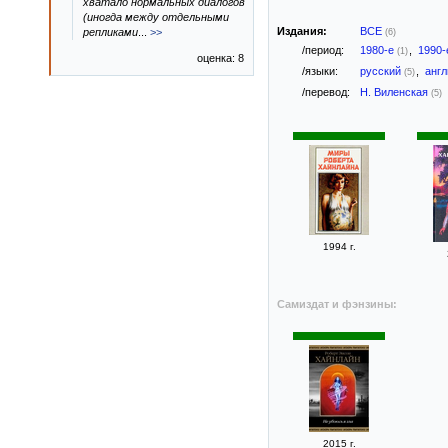
хватало нормальных диалогов
(иногда между отдельными
Издания:
ВСЕ
репликами
...
>>
(6)
/период:
1980-е
,
1990
(1)
оценка: 8
/языки:
русский
,
анг
(5)
/перевод:
Н. Виленская
(5)
1994 г.
Самиздат и фэнзины:
2015 г.