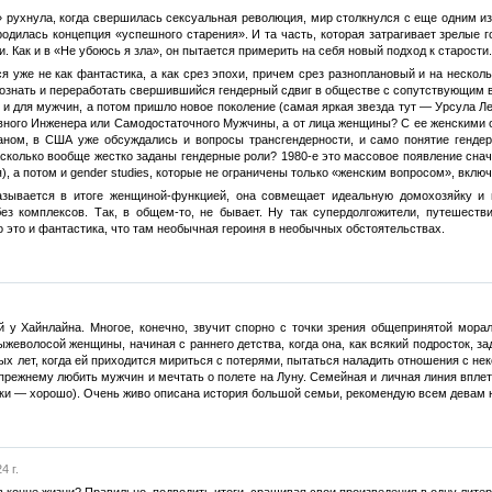
» рухнула, когда свершилась сексуальная революция, мир столкнулся с еще одним 
родилась концепция «успешного старения». И та часть, которая затрагивает зрелые 
. Как и в «Не убоюсь я зла», он пытается примерить на себя новый подход к старости.
ся уже не как фантастика, а как срез эпохи, причем срез разноплановый и на неско
осознать и переработать свершившийся гендерный сдвиг в обществе с сопутствующим
и для мужчин, а потом пришло новое поколение (самая яркая звезда тут — Урсула Л
лавного Инженера или Самодостаточного Мужчины, а от лица женщины? С ее женскими 
аном, в США уже обсуждались и вопросы трансгендерности, и само понятие гендер
колько вообще жестко заданы гендерные роли? 1980-е это массовое появление снач
), а потом и gender studies, которые не ограничены только «женским вопросом», вклю
азывается в итоге женщиной-функцией, она совмещает идеальную домохозяйку и 
без комплексов. Так, в общем-то, не бывает. Ну так супердолгожители, путешес
о это и фантастика, что там необычная героиня в необычных обстоятельствах.
у Хайнлайна. Многое, конечно, звучит спорно с точки зрения общепринятой морали
еволосой женщины, начиная с раннего детства, когда она, как всякий подросток, зад
ых лет, когда ей приходится мириться с потерями, пытаться наладить отношения с н
прежнему любить мужчин и мечтать о полете на Луну. Семейная и личная линия вплет
-таки — хорошо). Очень живо описана история большой семьи, рекомендую всем девам
4 г.
в конце жизни? Правильно, подводить итоги, сращивая свои произведения в одну лите