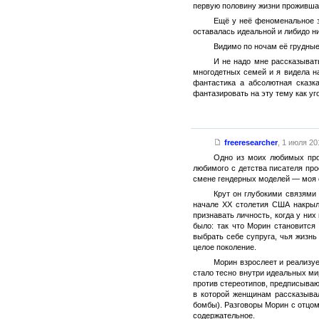
первую половину жизни проживша
Ещё у неё феноменальное з
оставалась идеальной и либидо н
Видимо по ночам её грудные 
И не надо мне рассказыват
многодетных семей и я видела на
фантастика а абсолютная сказк
фантазировать на эту тему как уг
freeresearcher
,
1 июля 201
Одно из моих любимых про
любимого с детства писателя про
смене гендерных моделей — моя оц
Крут он глубокими связями
начале XX столетия США накрыл
признавать личность, когда у них
было: так что Морин становится
выбрать себе супруга, чья жизн
целое поколение.
Морин взрослеет и реализу
стало тесно внутри идеальных ми
против стереотипов, предписывающ
в которой женщинам рассказывал
бомбы). Разговоры Морин с отцом
содержательное.