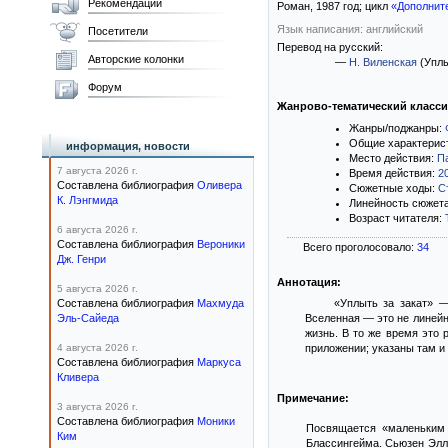
Рекомендации
Роман,
1987
год; цикл
«Дополнит
Язык написания: английский
Посетители
Перевод на русский:
Авторские колонки
—
Н. Виленская
(Уплы
Форум
Жанрово-тематический класс
Жанры/поджанры:
Общие характерис
информация, новости
Место действия:
П
7 августа 2026 г.
Время действия:
2
Составлена библиография
Оливера
Сюжетные ходы:
С
К. Лэнгмида
Линейность сюжет
Возраст читателя:
6 августа 2026 г.
Составлена библиография
Вероники
Всего проголосовало:
34
Дж. Генри
Аннотация:
5 августа 2026 г.
Составлена библиография
Махмуда
«Уплыть за закат» —
Эль-Сайеда
Вселенная — это не линейн
жизнь. В то же время это 
4 августа 2026 г.
приложении; указаны там и 
Составлена библиография
Маркуса
Кливера
Примечание:
3 августа 2026 г.
Составлена библиография
Моники
Посвящается «маленьким 
Ким
Блассингейма. Сьюзен Элли