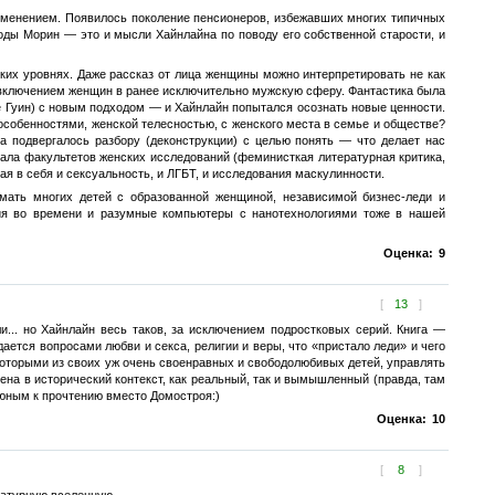
изменением. Появилось поколение пенсионеров, избежавших многих типичных
годы Морин — это и мысли Хайнлайна по поводу его собственной старости, и
льких уровнях. Даже рассказ от лица женщины можно интерпретировать не как
 включением женщин в ранее исключительно мужскую сферу. Фантастика была
е Гуин) с новым подходом — и Хайнлайн попытался осознать новые ценности.
особенностями, женской телесностью, с женского места в семье и обществе?
а подвергалось разбору (деконструкции) с целью понять — что делает нас
ала факультетов женских исследований (феминисткая литературная критика,
чая в себя и сексуальность, и ЛГБТ, и исследования маскулинности.
мать многих детей с образованной женщиной, независимой бизнес-леди и
твия во времени и разумные компьютеры с нанотехнологиями тоже в нашей
Оценка:
9
[
13
]
... но Хайнлайн весь таков, за исключением подростковых серий. Книга —
ается вопросами любви и секса, религии и веры, что «пристало леди» и чего
екоторыми из своих уж очень своенравных и свободолюбивых детей, управлять
ена в исторический контекст, как реальный, так и вымышленный (правда, там
 юным к прочтению вместо Домостроя:)
Оценка:
10
[
8
]
ратурную вселенную.