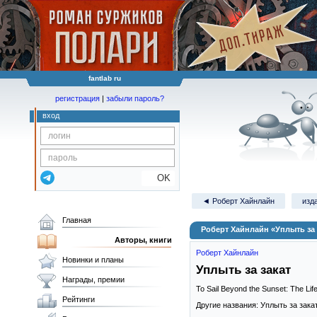
fantlab ru
регистрация
|
забыли пароль?
вход
OK
◄ Роберт Хайнлайн
изд
Главная
Роберт Хайнлайн «Уплыть за 
Авторы, книги
Роберт Хайнлайн
Новинки и планы
Уплыть за закат
Награды, премии
To Sail Beyond the Sunset: The Li
Рейтинги
Другие названия: Уплыть за зак