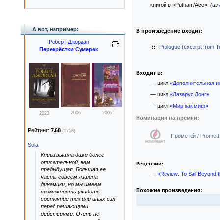
книгой в «Putnam/Ace».
(из
А вот, например:
В произведение входит:
Роберт Джордан
Prologue (excerpt from T
Перекрёстки Сумерек
Входит в:
— цикл
«Дополнительная и
— цикл
«Лазарус Лонг»
— цикл
«Мир как миф»
2006
2006
2023
Номинации на премии:
Рейтинг:
7.68
(1758)
Прометей / Promet
номинант
Sola
:
Книга вышла даже более
описательной, чем
Рецензии:
предыдущая. Большая ее
—
«Review: To Sail Beyond t
часть совсем лишена
динамики, но мы имеем
Похожие произведения:
возможность увидеть
состояние тех или иных сил
перед решающими
действиями. Очень не