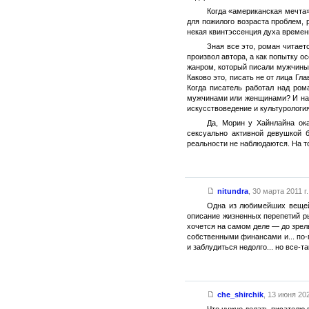
Когда «американская мечта
для пожилого возраста проблем, 
некая квинтэссенция духа времени
Зная все это, роман читает
произвол автора, а как попытку 
жанром, который писали мужчины 
Каково это, писать не от лица Г
Когда писатель работал над ром
мужчинами или женщинами? И нас
искусствоведение и культурология
Да, Морин у Хайнлайна ок
сексуально активной девушкой 
реальности не наблюдаются. На т
nitundra
,
30 марта 2011 г.
Одна из любимейших вещей 
описание жизненных перепетий рыж
хочется на самом деле — до зрел
собственными финансами и... по-
и заблудиться недолго... но все
che_shirchik
,
13 июня 202
Что нужно делать писателю 