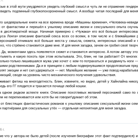
рые в этой мути умудряются увидеть глубокий смысл и чуть ли не отражение гендер
увидеть подлинный глубокопохороненный смысл. А вообще читая последний для меня
-то шедевральные книги на все времена вроде «Машины времени», «Человека-невиди
я от фантастики и перешёл к унылому описанию жизни и сексуального опыта скучн
 в десятикратной мощи. Начиная примерно с «Чужака» его всё больше интересова
уса Лонга» описание фантазий секса всех со всеми, в том числе и с ближайшими р
персонажей отнимало всё больше места у смысла, сюжета, интересных описаний и 
охо, что стрёмно становится даже мне. И для меня загадка, зачем он гробил своё творч
». Да, моментами здесь появляется сюжет и становится интересно. А потом автору эт
 отыметь и какую похоть при этом испытывала. Это, блин, не так работает! От многи
только-только лишившаяся мужа уже хочет с кем-то потрахаться и раздвинуть ноги 
йшими родственниками. Да и в принципе с любым подвернувшимся продолговатым предме
бурлят эмоции и нет сил удержаться — нет. Малейшее желание — уже повод нарабатыва
 эмоций, сводя на уровень чисто механического получения удовольствия.
ивает фетиш на многодетность. Блин, извините, но видно, детей у Хайнлайна никог
ведь его ГГ плодится и трахается почище любой кошки.
на одном редком аспекте книги. Описание похотливых желаний персонажей само по 
кем не перепихивается или хотя бы не говорит\думает об этом.
 от блестящих фантастических романов к унылому описанию сексуальной жизни семей
 партнёрами для сексуальных утёх — отдельная непонятная для меня загадка.
 г.
ие что у автора не было детей (после изучения биографии этот факт подтвердился) 