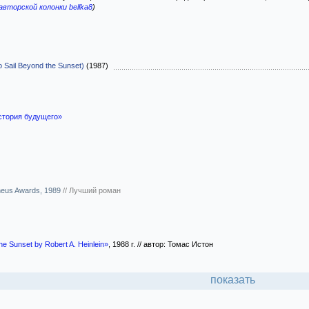
авторской колонки bellka8
)
o Sail Beyond the Sunset)
(1987)
стория будущего»
heus Awards, 1989
//
Лучший роман
he Sunset by Robert A. Heinlein»
, 1988 г. // автор: Томас Истон
показать