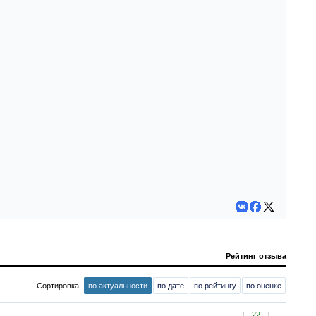
Рейтинг отзыва
Сортировка:
по актуальности
по дате
по рейтингу
по оценке
[
22
]