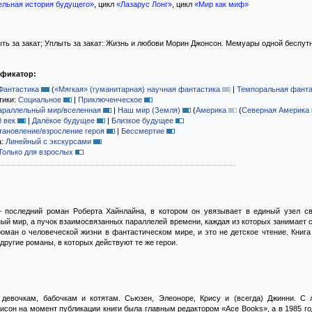
ельная история будущего»
, цикл
«Лазарус Лонг»
, цикл
«Мир как миф»
ть за закат; Уплыть за закат: Жизнь и любови Морин Джонсон. Мемуары одной беспут
ификатор:
Фантастика
(
«Мягкая» (гуманитарная) научная фантастика
|
Темпоральная фанта
тики:
Социальное
|
Приключенческое
араллельный мир/вселенная
|
Наш мир (Земля)
(
Америка
(
Северная Америка
0 век
|
Далёкое будущее
|
Близкое будущее
тановление/взросление героя
|
Бессмертие
а:
Линейный с экскурсами
Только для взрослых
 последний роман Роберта Хайнлайна, в котором он увязывает в единый узел с
ый мир, а пучок взаимосвязанных параллелей времени, каждая из которых занимает 
роман о человеческой жизни в фантастическом мире, и это не детское чтение. Кни
другие романы, в которых действуют те же герои.
девочкам, бабочкам и котятам. Сьюзен, Элеоноре, Крису и (всегда) Джинни. С 
сон на момент публикации книги была главным редактором «Ace Books», а в 1985 го