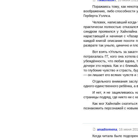
Поражаюсь тому, как некото
воображению, либо способности 
Герберта Уэллса.
Человек, написавший когда
практически полностью отказалс
синдром проявился у Хайнлайна
нарастающей и начиная с «Лазар
каждой книгой описание похоти 
разврате так уныло, цинично и пл
Вот взять «Уплыть за закат
потрахалась ГГ, кого она хотела
убеждённость, что любая вдова, 
дочери это норма. Как и с ближа
то глубокие чувство и страсть, 
— он лишает его всяких чувств и
Отдельного внимания заслуж
одного-единственного ребёнка, а 
И нет, я не зацикливаюсь 
страницы подряд, где никто ни с 
Как мог Хайнлайн скатиться
познакомить персонажей с новыми
anadiomena
,
16 июня 2016
Когда читала было подозрен