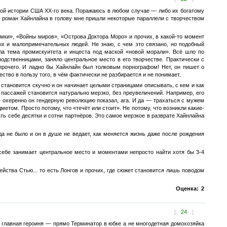
ной истории США XX-го века. Поражаюсь в любом случае — либо их богатому
 роман Хайнлайна в голову мне пришли некоторые параллели с творчеством
мки», «Войны миров», «Острова Доктора Моро» и прочих, в какой-то момент
ых и малопримечательных людей. Не знаю, с чем это связано, но подобный
ла тема промискуитета и инцеста под маской «новой морали». Всё шло по
одственницами, заняло центральное место в его творчестве. Практически с
прочего. И ладно бы Хайнлайн был толковым порнографом! Нет, он пишет о
ество в пользу того, в чём фактически не разбирается и не понимает.
о становится скучно и он начинает целыми страницами описывать, с кем и как
х пассажей становится натурально мерзко, без преувеличений. Например, его
— охеренно он гендерную революцию показал, ага. И да — трахаться с мужем
том. Просто потому, что «течёт или стоит». Не потому, что возникли какие-
ть себе десятки и сотни партнёров. Это самое мерзкое в разврате Хайнлайна
да не было и он в душе не ведает, как меняется жизнь даже после рождения
себе занимает центральное место и моментами непросто найти хотя бы 3-4
ства Стью... то есть Лонгов и прочих, где сюжет становится лишь поводом
Оценка:
2
[
24
]
и главная героиня — прямо Терминатор в юбке а не многодетная домохозяйка