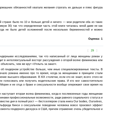
 домашних обязанностей хватало желания строгать их дальше и плюс фигура
 стране было по 10 и больше детей и ничего — мои родители оба из таких
имум 30) так что определенная часть этой книги читалась мной даже не как
когда не было детей осложнений после нескольких беременностей и можно
Оценка:
1
[
29
]
ендерными исследованиями, так что написанный от лица женщины роман у
одит в интеллектуальный восторг рассуждения о второй волне феминизма или
объяснить, чем же крут «Уплыть за закат».
х об гендерном устройстве больше, чем иные специализированные тексты. В
чало романа именно про то время, когда за женщинами в принципе стали
ение высшего образования. В XIX столетии, если кто не знает, всего этого не
ти голосовать или получить водительские права. И кто мог самостоятельно
Морин и ее отца о браке и сексуальности вообще опережают свое время на
ом наступает вторая волна феминизма, когда в послевоенные годы женщинам
чинами профессиональные возможности, ради равного социального статуса и
естке дня в полный рост — бестселлером стала книга Our bodies, Ourselves,
Альфреда Кинси о сексуальном поведении человека вовсе произвел эффект
 момента гендерного дискурса в США, причем отражение очень убедительное и