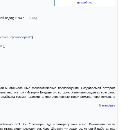
подробнее
ной леди)
; 1994 г.
— 5 изд.
стика, хроноопера
)
)
)
вои многочисленные фантастические произведения. Создаваемая автором
свое место в той «Истории Будущего», которую Хайнлайн создавал всю свою
га снабжена комментариями, а многочисленные герои романа перечислены в
©
ermolaev
любовью, Р.Э. Х». Элеонора Вуд – литературный агент Хайнлайна после
ду стала вице-президентом. Крис Шиллинг — редактор, который работал над