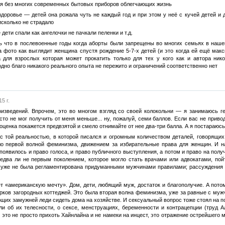
я без многих современных бытовых приборов облегчающих жизнь
доровье — детей она рожала чуть не каждый год и при этом у неё с кучей детей и
исколько не страдало
дети спали как ангелочки не пачкали пеленки и т.д.
ь что в послевоенные годы когда аборты были запрещены во многих семьях в нашей
 фото как выглядит женщина спустя рождение 5-7-х детей (и это когда ей ещё макс
а для взрослых которая может прокатить только для тех у кого как и автора ни
одно благо никакого реального опыта не пережито и ограничений соответственно нет
5 г.
изведений. Впрочем, это во многом взгляд со своей колокольни — я занимаюсь г
сто не мог получить от меня меньше... ну, пожалуй, семи баллов. Если вас не прив
енка покажется предвзятой и смело отнимайте от нее два-три балла. А я постараюсь 
 с той реальностью, в которой писался и огромным количеством деталей, говорящи
о первой волной феминизма, движением за избирательные права для женщин. И на
 появилось и право голоса, и право публичного выступления, а потом и право на получ
 едва ли не первым поколением, которое могло стать врачами или адвокатами, пой
ь уже не была регламентирована придуманными мужчинами правилами; рассуждения 
ет «американскую мечту». Дом, дети, любящий муж, достаток и благополучие. А пот
рков загородных коттеджей. Это была вторая волна феминизма, уже за равные с муж
их замужней леди сидеть дома на хозяйстве. И сексуальный вопрос тоже стоял на пов
и об их телесности, о сексе, менструациях, беременности и контрацепции (труд 
 это не просто прихоть Хайнлайна и не намеки на инцест, это отражение острейшего