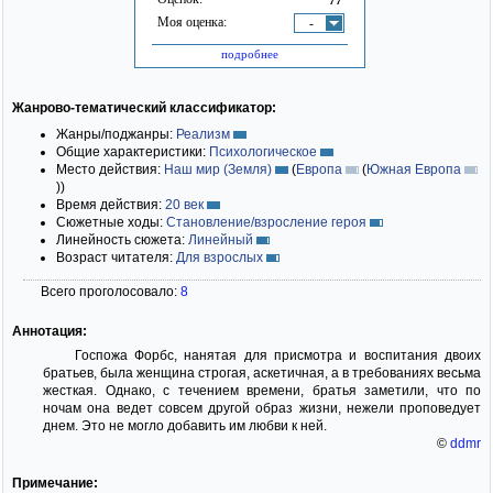
Моя оценка:
-
подробнее
Жанрово-тематический классификатор:
Жанры/поджанры:
Реализм
Общие характеристики:
Психологическое
Место действия:
Наш мир (Земля)
(
Европа
(
Южная Европа
)
)
Время действия:
20 век
Сюжетные ходы:
Становление/взросление героя
Линейность сюжета:
Линейный
Возраст читателя:
Для взрослых
Всего проголосовало:
8
Аннотация:
Госпожа Форбс, нанятая для присмотра и воспитания двоих
братьев, была женщина строгая, аскетичная, а в требованиях весьма
жесткая. Однако, с течением времени, братья заметили, что по
ночам она ведет совсем другой образ жизни, нежели проповедует
днем. Это не могло добавить им любви к ней.
©
ddmr
Примечание: