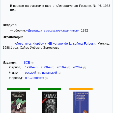
В первые на русском в газете «Литературная Россия», № 46, 1983
года.
Входит в:
— сборник
«Двенадцать рассказов-странников»
, 1992 г.
Экранизации:
—
«Лето мисс Форбс» / «El verano de la señora Forbes»
, Мексика,
1988 // реж. Хайме Умберто Эрмосильо
Издания:
ВСЕ
(9)
/период:
1990-е
,
2000-е
,
2010-е
,
2020-е
(3)
(2)
(3)
(1)
/языки:
русский
,
испанский
(8)
(1)
/перевод:
Л. Синянская
(5)