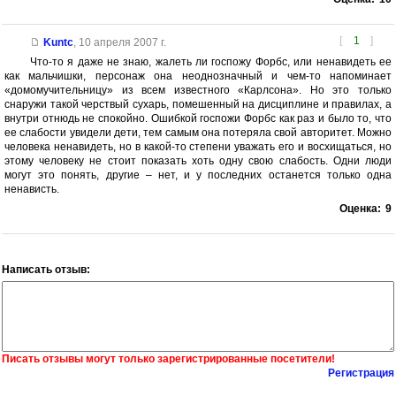
[
1
]
Kuntc
,
10 апреля 2007 г.
Что-то я даже не знаю, жалеть ли госпожу Форбс, или ненавидеть ее
как мальчишки, персонаж она неоднозначный и чем-то напоминает
«домомучительницу» из всем известного «Карлсона». Но это только
снаружи такой черствый сухарь, помешенный на дисциплине и правилах, а
внутри отнюдь не спокойно. Ошибкой госпожи Форбс как раз и было то, что
ее слабости увидели дети, тем самым она потеряла свой авторитет. Можно
человека ненавидеть, но в какой-то степени уважать его и восхищаться, но
этому человеку не стоит показать хоть одну свою слабость. Одни люди
могут это понять, другие – нет, и у последних останется только одна
ненависть.
Оценка:
9
Написать отзыв:
Писать отзывы могут только зарегистрированные посетители!
Регистрация