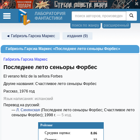
ЛАБОРАТОРИЯ
ФАНТАСТИКИ
поиск по жанру
расширенный
◄ Габриэль Гарсиа Маркес
издания (9)
Габриэль Гарсиа Маркес «Последнее лето сеньоры Форбес»
Габриэль Гарсиа Маркес
Последнее лето сеньоры Форбес
El verano feliz de la señora Forbes
Другие названия: Счастливое лето сеньоры Форбес
Рассказ,
1976
год
Язык написания: испанский
Перевод на русский:
—
Л. Синянская
(Последнее лето сеньоры Форбес; Счастливое лето
сеньоры Форбес)
; 1998 г.
— 5 изд.
Рейтинг
Средняя оценка:
8.06
Оценок:
77