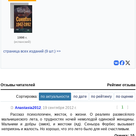
1996 г.
(испанский)
страница всех изданий (9 шт.) >>
Отзывы читателей
Рейтинг отзыва
Сортировка:
по актуальности
по дате
по рейтингу
по оценке
[
1
]
Anastasia2012
,
19 сентября 2012 г.
Рассказ психологичен, жесток, о жизни. О реалиях развесёлого
мальчишеского лета, о трудностях ночей немолодой одинокой женщины.
Мальчики и добры (змея), и жестоки (яд). Сеньора Форбес вызывает
неприязнь и жалость. Но хорошо, что это лето было для неё счастливым.
Оценка:
10