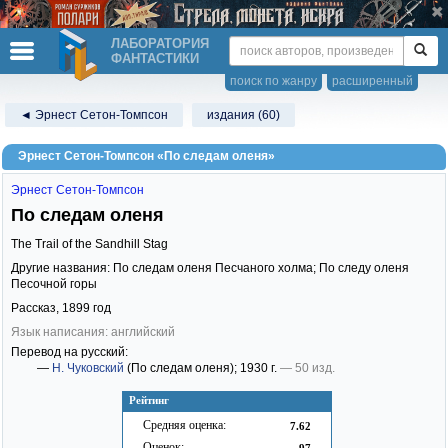
ЛАБОРАТОРИЯ
ФАНТАСТИКИ
поиск по жанру
расширенный
◄ Эрнест Сетон-Томпсон
издания (60)
Эрнест Сетон-Томпсон «По следам оленя»
Эрнест Сетон-Томпсон
По следам оленя
The Trail of the Sandhill Stag
Другие названия: По следам оленя Песчаного холма; По следу оленя
Песочной горы
Рассказ,
1899
год
Язык написания: английский
Перевод на русский:
—
Н. Чуковский
(По следам оленя)
; 1930 г.
— 50 изд.
Рейтинг
Средняя оценка:
7.62
Оценок:
97