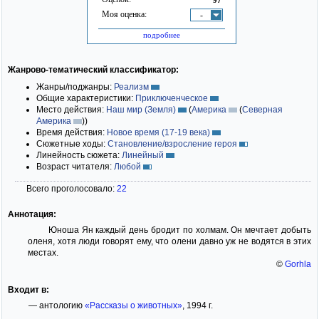
Моя оценка:
-
подробнее
Жанрово-тематический классификатор:
Жанры/поджанры:
Реализм
Общие характеристики:
Приключенческое
Место действия:
Наш мир (Земля)
(
Америка
(
Северная
Америка
)
)
Время действия:
Новое время (17-19 века)
Сюжетные ходы:
Становление/взросление героя
Линейность сюжета:
Линейный
Возраст читателя:
Любой
Всего проголосовало:
22
Аннотация:
Юноша Ян каждый день бродит по холмам. Он мечтает добыть
оленя, хотя люди говорят ему, что олени давно уж не водятся в этих
местах.
©
Gorhla
Входит в:
— антологию
«Рассказы о животных»
, 1994 г.