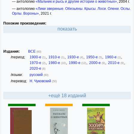
— антологию
«Мальчик и рысь и другие истории о животных»
, 2004 г.
— антологию
«Лики звериные. Обезьяны. Крысы. Лоси. Олени. Ослы.
Орлы. Вороны»
, 2021 г.
Похожие произведения:
показать
Издания:
ВСЕ
(60)
/период:
1900-е
,
1910-е
,
1930-е
,
1950-е
,
1960-е
,
(1)
(1)
(4)
(5)
(1)
1970-е
,
1980-е
,
1990-е
,
2000-е
,
2010-е
,
(2)
(10)
(12)
(9)
(9)
2020-е
(6)
/языки:
русский
(60)
/перевод:
Н. Чуковский
(50)
+ещё 18 изданий