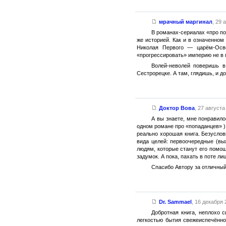
мрачный маргинал
,
29 а
В романах-сериалах «про п
же историей. Как и в означенном
Николая Первого — царём-Осво
«прогрессировать» империю не в 
Волей-неволей поверишь в
Сестрорецке. А там, глядишь, и д
Доктор Вова
,
27 августа 
А вы знаете, мне понравило
одном романе про «попаданцев» ) 
реально хорошая книга. Безуслов
вида целей: первоочередные (вы
людям, которые станут его помощ
задумок. А пока, пахать в поте л
Спасибо Автору за отличный
Dr. Sammael
,
16 декабря 2
Добротная книга, неплохо 
легкостью бытия свежеиспечённо