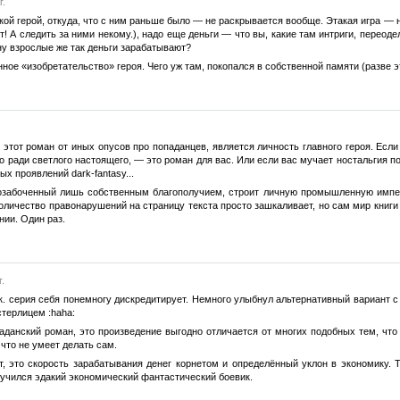
г.
акой герой, откуда, что с ним раньше было — не раскрывается вообще. Этакая игра — 
т! А следить за ними некому.), надо еще деньги — что вы, какие там интриги, переоде
 ну взрослые же так деньги зарабатывают?
нное «изобретательство» героя. Чего уж там, покопался в собственной памяти (разве эт
 этот роман от иных опусов про попаданцев, является личность главного героя. Есл
го ради светлого настоящего, — это роман для вас. Или если вас мучает ностальги
ых проявлений dark-fantasy...
 озабоченный лишь собственным благополучием, строит личную промышленную импер
оличество правонарушений на страницу текста просто зашкаливает, но сам мир книги 
нии. Один раз.
.
.к. серия себя понемногу дискредитирует. Немного улыбнул альтернативный вариант с 
стерлицем :haha:
данский роман, это произведение выгодно отличается от многих подобных тем, что 
 что не умеет делать сам.
т, это скорость зарабатывания денег корнетом и определённый уклон в экономику. 
олучился эдакий экономический фантастический боевик.