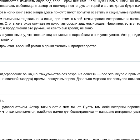
принимается изменять оную под себя. Герой всё сам. Если нужны помощники, он н
 появилась любовница, я замер от неожиданности: думал, герой и в этих делах будет 
 от многих книг этого жанра здесь присутствуют попытки осветить и социальные пробл
 выписаны тщательно, а иные, при этом с моей точки зрения интересные и важные
ман. Опять же в ряде случаев не понял авторских задумок и ходов. Например, есть у ге
т, в продолжении это ружьишко как-то выстрелит, не знаю.
нусов отмечу, что эпоха и ход времени по первой книге не чувствуются. Автор, видим
такой-то.
 прочитал. Хороший роман о приключениях и прогрессорстве.
нг,ограбление банка,шантаж,убийства без зазрения совести — все это, вкупе с прим
т,не свечной заводик) промышленную империю. Довольно мерзкое послевкусие остало
 г.
м удовольствием. Автор таки знает о чем пишет. Пусть там себе историки пере
что, как мне кажется, наиболее важно для беллетристики — написано интересно, увлек
накомство с жанром «альтернативная история», поэтому местами в своих оценках воз