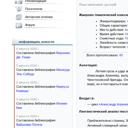
Рекомендации
Язык написания: русский
Посетители
Жанрово-тематический класс
Авторские колонки
Жанры/поджанры:
Форум
Общие характерис
Место действия:
А
Время действия:
Н
Сюжетные ходы:
П
информация, новости
Линейность сюжет
Возраст читателя:
6 августа 2026 г.
Составлена библиография
Вероники
Всего проголосовало:
43
Дж. Генри
Аннотация:
5 августа 2026 г.
Составлена библиография
Махмуда
Летняя гроза и удар 
Эль-Сайеда
Александра Агренева, вып
Ченстоховской бригады. Он
4 августа 2026 г.
мире, но и постараться из
Составлена библиография
Маркуса
Кливера
Входит в:
3 августа 2026 г.
Составлена библиография
Моники
— цикл
«Александр Агрене
Ким
Лингвистический анализ текст
2 августа 2026 г.
Составлена библиография
Приблизительно страниц: 3
Вайшнави Патель
Активный словарный запас: