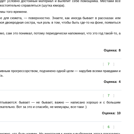
айдёт условно достойный материал и вылепит себе помощника. Местами всё
самостоятельно справляться (шутка юмора).
емы того времени.
 для сюжета, — поверхностно. Знаете, как иногда бывает в рассказах или
роя двоюродная сестра, чья роль в том, чтобы быть где-то на фоне, появиться
о, сам это понимал, потому периодически напоминал, что это год такой-то, а
Оценка:
8
[
7
]
итивным прогрессорством, подчинено одной цели — нарубив всеми правдами и
сь.
Оценка:
4
[
7
]
шептываются: бывает — не бывает, важно — написано хорошо и с большим
ательно. Вот за это и спасибо, не мемуары, все-таки :)
Оценка:
10
[
6
]
можно, что буду наивен. Но аннотация к книге и выбранная эпоха показались