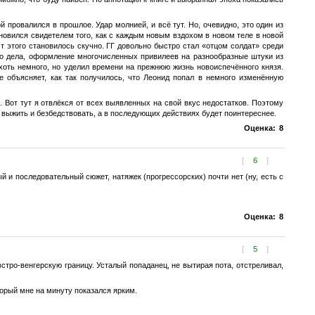
й провалился в прошлое. Удар молнией, и всё тут. Но, очевидно, это один из
новился свидетелем того, как с каждым новым вздохом в новом теле в новой
т этого становилось скучно. ГГ довольно быстро стал «отцом солдат» среди
ого дела, оформление многочисленных привилеев на разнообразные штуки из
 хоть немного, но уделил времени на прежнюю жизнь новоиспечённого князя.
е объясняет, как так получилось, что Леонид попал в немного изменённую
. Вот тут я отвлёкся от всех выявленных на свой вкус недостатков. Поэтому
выжить и безбедствовать, а в последующих действиях будет поинтереснее.
Оценка:
8
[
6
]
 и последовательный сюжет, натяжек (прогрессорских) почти нет (ну, есть с
Оценка:
8
[
5
]
тро-венгерскую границу. Усталый попаданец, не вытирая пота, отстреливал,
орый мне на минуту показался ярким.