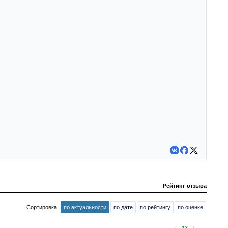
Рейтинг отзыва
Сортировка:
по актуальности
по дате
по рейтингу
по оценке
[
13
]