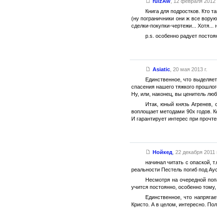
ruizAw
,
12 февраля 2012 
Книга для подростков. Кто т
(ну пограничники они ж все ворую
сделки-покупки-чертежи... Хотя...
p.s. особенно радует постоя
Asiatic
,
20 мая 2013 г.
Единственное, что выделяет
спасения нашего тяжкого прошло
Ну, или, наконец, вы ценитель люб
Итак, юный князь Агренев,
воплощает методами 90х годов. К
И гарантирует интерес при прочте
Нойкед
,
22 декабря 2011 г
начинал читать с опаской, т
реальности Пестель погиб под Ау
Несмотря на очередной попа
учится постоянно, особенно тому,
Единственное, что напрягае
Кристо. А в целом, интересно. П