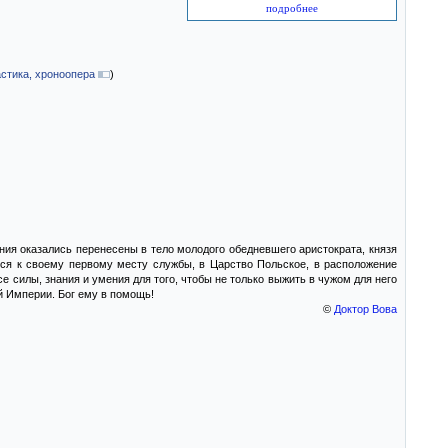
подробнее
стика, хроноопера
)
ания оказались перенесены в тело молодого обедневшего аристократа, князя
тся к своему первому месту службы, в Царство Польское, в расположение
 силы, знания и умения для того, чтобы не только выжить в чужом для него
й Империи. Бог ему в помощь!
©
Доктор Вова