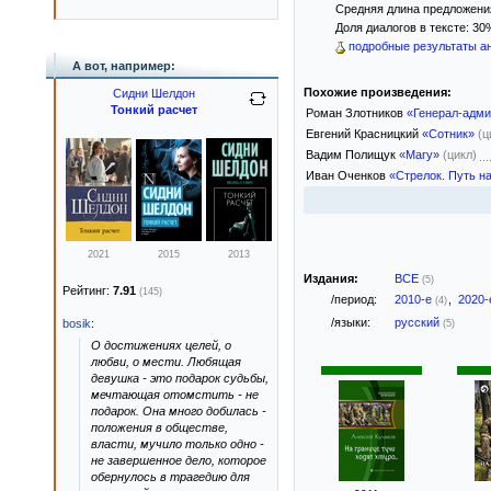
Средняя длина предложения:
Доля диалогов в тексте: 30
подробные результаты ан
А вот, например:
Похожие произведения:
Сидни Шелдон
Тонкий расчет
Роман Злотников
«Генерал-адм
Евгений Красницкий
«Сотник»
(ц
Вадим Полищук
«Магу»
(цикл)
Иван Оченков
«Стрелок. Путь н
2021
2015
2013
Издания:
ВСЕ
(5)
Рейтинг:
7.91
(145)
/период:
2010-е
,
2020
(4)
/языки:
русский
bosik
:
(5)
О достижениях целей, о
любви, о мести. Любящая
девушка - это подарок судьбы,
мечтающая отомстить - не
подарок. Она много добилась -
положения в обществе,
власти, мучило только одно -
не завершенное дело, которое
обернулось в трагедию для