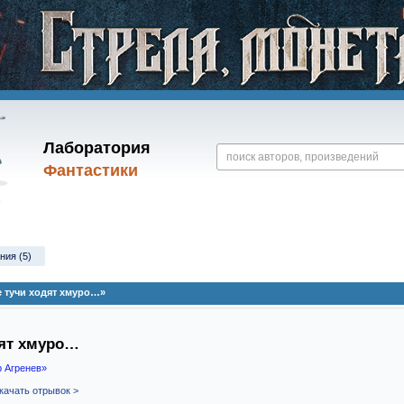
Лаборатория
Фантастики
ния (5)
е тучи ходят хмуро…»
дят хмуро…
 Агренев»
качать отрывок >