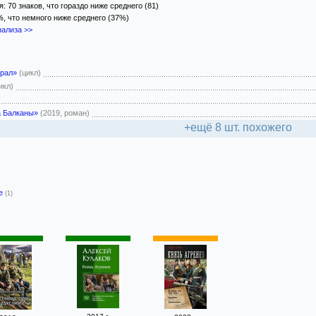
 70 знаков, что гораздо ниже среднего (81)
%, что немного ниже среднего (37%)
ализа >>
ирал»
(цикл)
икл)
а Балканы»
(2019, роман)
+ещё 8 шт. похожего
-е
(1)