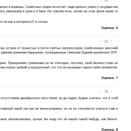
начал и играешь. Сюжетных ходов почти нет: надо деньги, украл у государства
лся, револьвер в руки и в банк. Не совсем ясно, зачем на этом фоне какие-то
о не как в интернете?) и готово.
Оценка:
5
[
12
]
и вы устали от пушистых и почти святых прогрессоров, озабоченных миссией
я по давним романам Карышева, посвященным тяжелым будням различных ОПГ.
ию. Принципами гуманизма он не отягощен, поэтому свой бизнесс-план он
настолько зыбкий и игрушечный, что это не вызывает какого-либо неприятия.
Оценка:
7
[
11
]
отсутствием декабрьского восстания, ну да ладно, будем считать, что в этой
главный герой как раз не мегасупермен, но он не стесняется учиться сам и
Такое маловозможно, лучше бы клад что ли нашёл какой нибудь, как Монте-
Оценка:
8