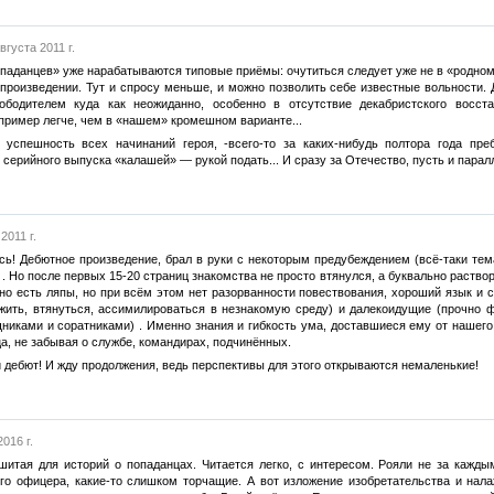
вгуста 2011 г.
опаданцев» уже нарабатываются типовые приёмы: очутиться следует уже не в «родно
 произведении. Тут и спросу меньше, и можно позволить себе известные вольности. 
бодителем куда как неожиданно, особенно в отсутствие декабристского восста
пример легче, чем в «нашем» кромешном варианте...
 успешность всех начинаний героя, -всего-то за каких-нибудь полтора года пр
о серийного выпуска «калашей» — рукой подать... И сразу за Отечество, пусть и парал
2011 г.
сь! Дебютное произведение, брал в руки с некоторым предубеждением (всё-таки тем
. Но после первых 15-20 страниц знакомства не просто втянулся, а буквально раство
но есть ляпы, но при всём этом нет разорванности повествования, хороший язык и с
жить, втянуться, ассимилироваться в незнакомую среду) и далекоидущие (прочно ф
никами и соратниками) . Именно знания и гибкость ума, доставшиеся ему от нашего
ица, не забывая о службе, командирах, подчинённых.
 дебют! И жду продолжения, ведь перспективы для этого открываются немаленькие!
016 г.
сшитая для историй о попаданцах. Читается легко, с интересом. Рояли не за кажды
го офицера, какие-то слишком торчащие. А вот изложение изобретательства и нала