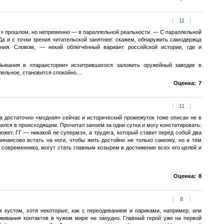
[
11
]
м» прошлом, но непременно — в параллельной реальности. — С параллельной
Да и с точки зрения читательской занятнее: скажем, обнаружить самодержца
ния. Словом, — некий облегчённый вариант российской истории, где и
ебывания в «параистории» исхитрившегося заложить оружейный заводик в
лельное, становится спокойно...
Оценка:
7
[
11
]
а достаточно «модная» сейчас и исторический промежуток тоже описан не в
рился в происходящем. Прочитал запоем за одни сутки и могу констатировать:
южет. ГГ — никакой не супермэн, а трудяга, который ставит перед собой два
инансово встать на ноги, чтобы жить достойно не только самому, но и тем
 современника, могут стать главным козырем в достижении всех его целей и
Оценка:
8
[
8
]
м кустом, хотя некоторые, как с переодеванием и париками, например, или
живания контактов в чужом мире не занудно. Главный герой уже на первой