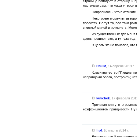
странице попадает в старину и 
настолько сам, что когда у героя
Понравилось, что в отличие
Некоторые моменты автором
повестях. Но тут-то, всё-таки ро
с кислой миной и исчезнуть. Може
Из существенных для меня ми
здесь прошло n лет, а тут уже год 
В целом же не пожалел, что
PaulM
,
14 апреля 2013 г.
Крысятничество ГГ,киднэппи
неправдами бабла, построить( не
kulichek
,
17 февраля 2012
Прочитал книгу с огромны
коэффициентом правдивости. Ну и 
frol
,
10 марта 2014 г.
Для меня это было первое з