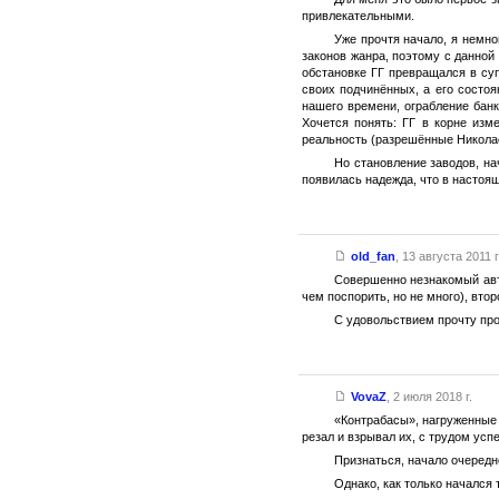
привлекательными.
Уже прочтя начало, я немног
законов жанра, поэтому с данной
обстановке ГГ превращался в суп
своих подчинённых, а его состо
нашего времени, ограбление банк
Хочется понять: ГГ в корне изм
реальность (разрешённые Николаем
Но становление заводов, на
появилась надежда, что в настоя
old_fan
,
13 августа 2011 г
Совершенно незнакомый авто
чем поспорить, но не много), вт
С удовольствием прочту пр
VovaZ
,
2 июля 2018 г.
«Контрабасы», нагруженные 
резал и взрывал их, с трудом успе
Признаться, начало очередн
Однако, как только начался