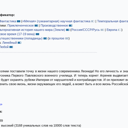
ификатор:
Фантастика
(
«Мягкая» (гуманитарная) научная фантастика
|
Темпоральная фанта
тики:
Приключенческое
|
Производственное
льтернативная история нашего мира (Земли)
(
Россия/СССР/Русь
|
Европа
)
овое время (17-19 века)
утешественники (попаданцы)
(
в прошлое
)
а:
Линейный
Любой
молнии поставили точку в жизни нашего современника Леонида! Но его личность и зн
ускника Первого Павловского военного училища. И теперь корнет Агренев выдвигае
 будет охранять рубежи Империи от нарушителей и контрабандистов. И он приложит все
менить свою жизнь, жизни окружающих его людей, а может быть и всю жизнь Российско
в»
а:
89
 высокий (3168 уникальных слов на 10000 слов текста)