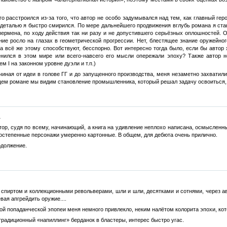
о расстроился из-за того, что автор не особо задумывался над тем, как главный геро
 деталью я быстро смирился. По мере дальнейшего продвижения вглубь романа я ста
ермена, по ходу действия так ни разу и не допустившего серьёзных оплошностей. О
яние росло на глазах в геометрической прогрессии. Нет, блестящее знание оружейн
а всё же этому способствуют, бесспорно. Вот интересно тогда было, если бы автор
енился в этом мире или всего-навсего его мысли опережали эпоху? Также автор н
 I на законном уровне дуэли и т.п.)
чиная от идеи в голове ГГ и до запущенного производства, меня незаметно захватили
щем романе мы видим становление промышленника, который решал задачу освоиться, 
.
р, судя по всему, начинающий, а книга на удивление неплохо написана, осмысленный
оростепенные персонажи умеренно картонные. В общем, для дебюта очень прилично.
одолжение.
спиртом и коллекционными револьверами, шли и шли, десятками и сотнями, через авс
вая апгрейдить оружие....
ой попаданческой эпопеи меня немного привлекло, неким налётом колорита эпохи, кот
 традиционный «напиллинг» берданок в бластеры, интерес быстро угас.