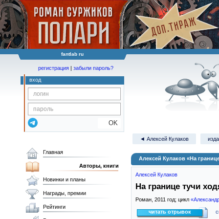
fantlab ru
регистрация
|
забыли пароль?
вход
OK
◄ Алексей Кулаков
изда
Главная
Алексей Кулаков «На границ
Авторы, книги
Алексей Кулаков
Новинки и планы
На границе тучи хо
Награды, премии
Роман,
2011
год; цикл
«Александр
Рейтинги
читать отрывок
с