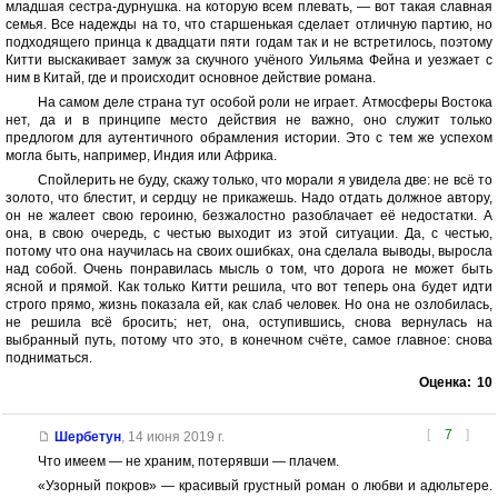
младшая сестра-дурнушка. на которую всем плевать, — вот такая славная
семья. Все надежды на то, что старшенькая сделает отличную партию, но
подходящего принца к двадцати пяти годам так и не встретилось, поэтому
Китти выскакивает замуж за скучного учёного Уильяма Фейна и уезжает с
ним в Китай, где и происходит основное действие романа.
На самом деле страна тут особой роли не играет. Атмосферы Востока
нет, да и в принципе место действия не важно, оно служит только
предлогом для аутентичного обрамления истории. Это с тем же успехом
могла быть, например, Индия или Африка.
Спойлерить не буду, скажу только, что морали я увидела две: не всё то
золото, что блестит, и сердцу не прикажешь. Надо отдать должное автору,
он не жалеет свою героиню, безжалостно разоблачает её недостатки. А
она, в свою очередь, с честью выходит из этой ситуации. Да, с честью,
потому что она научилась на своих ошибках, она сделала выводы, выросла
над собой. Очень понравилась мысль о том, что дорога не может быть
ясной и прямой. Как только Китти решила, что вот теперь она будет идти
строго прямо, жизнь показала ей, как слаб человек. Но она не озлобилась,
не решила всё бросить; нет, она, оступившись, снова вернулась на
выбранный путь, потому что это, в конечном счёте, самое главное: снова
подниматься.
Оценка:
10
[
7
]
Шербетун
,
14 июня 2019 г.
Что имеем — не храним, потерявши — плачем.
«Узорный покров» — красивый грустный роман о любви и адюльтере.