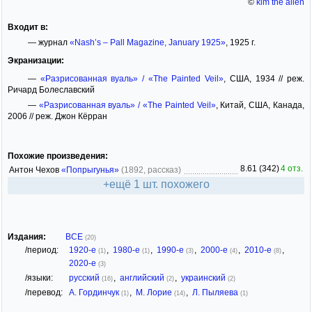
©
kim the alien
Входит в:
— журнал
«Nash’s – Pall Magazine, January 1925»
, 1925 г.
Экранизации:
—
«Разрисованная вуаль» / «The Painted Veil»
, США, 1934 // реж.
Ричард Болеславский
—
«Разрисованная вуаль» / «The Painted Veil»
, Китай, США, Канада,
2006 // реж. Джон Кёрран
Похожие произведения:
8.61 (342)
4 отз.
Антон Чехов
«Попрыгунья»
(1892, рассказ)
+ещё 1 шт. похожего
Издания:
ВСЕ
(20)
/период:
1920-е
,
1980-е
,
1990-е
,
2000-е
,
2010-е
,
(1)
(1)
(3)
(4)
(8)
2020-е
(3)
/языки:
русский
,
английский
,
украинский
(16)
(2)
(2)
/перевод:
А. Гординчук
,
М. Лорие
,
Л. Пыляева
(1)
(14)
(1)