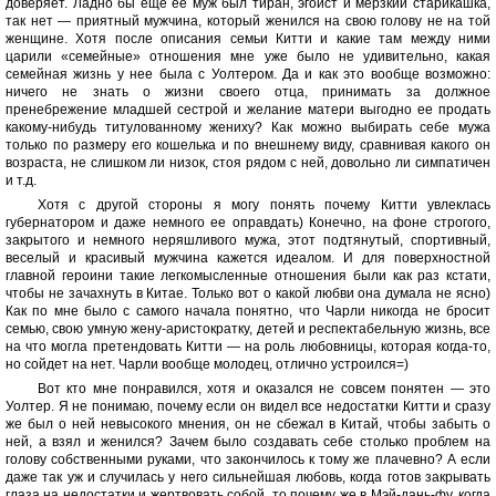
доверяет. Ладно бы еще ее муж был тиран, эгоист и мерзкий старикашка,
так нет — приятный мужчина, который женился на свою голову не на той
женщине. Хотя после описания семьи Китти и какие там между ними
царили «семейные» отношения мне уже было не удивительно, какая
семейная жизнь у нее была с Уолтером. Да и как это вообще возможно:
ничего не знать о жизни своего отца, принимать за должное
пренебрежение младшей сестрой и желание матери выгодно ее продать
какому-нибудь титулованному жениху? Как можно выбирать себе мужа
только по размеру его кошелька и по внешнему виду, сравнивая какого он
возраста, не слишком ли низок, стоя рядом с ней, довольно ли симпатичен
и т.д.
Хотя с другой стороны я могу понять почему Китти увлеклась
губернатором и даже немного ее оправдать) Конечно, на фоне строгого,
закрытого и немного неряшливого мужа, этот подтянутый, спортивный,
веселый и красивый мужчина кажется идеалом. И для поверхностной
главной героини такие легкомысленные отношения были как раз кстати,
чтобы не зачахнуть в Китае. Только вот о какой любви она думала не ясно)
Как по мне было с самого начала понятно, что Чарли никогда не бросит
семью, свою умную жену-аристократку, детей и респектабельную жизнь, все
на что могла претендовать Китти — на роль любовницы, которая когда-то,
но сойдет на нет. Чарли вообще молодец, отлично устроился=)
Вот кто мне понравился, хотя и оказался не совсем понятен — это
Уолтер. Я не понимаю, почему если он видел все недостатки Китти и сразу
же был о ней невысокого мнения, он не сбежал в Китай, чтобы забыть о
ней, а взял и женился? Зачем было создавать себе столько проблем на
голову собственными руками, что закончилось к тому же плачевно? А если
даже так уж и случилась у него сильнейшая любовь, когда готов закрывать
глаза на недостатки и жертвовать собой, то почему же в Мэй-дань-фу, когда