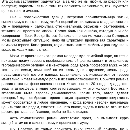
Эта драма заставляет задуматься, а за что же мы любим, за красоту или
поступки; поразмышлять о том, как полюбить нелюбимого, как научиться
ценить то, что имеешь.
Она – поверхностная девица, ветреная прожигательница жизни,
вышла замуж только потому, чтобы первой это не сделала младшая сестра.
Он – порядочный, замкнутый, стеснительный, серьёзный бактериолог, и
женился он просто по любви. Самая большая ошибка, которую они оба
совершили – брак. Вроде бы все банально, но как же мастерски Сомерсет
Моэм раскрывает ситуацию, легкими штрихами прописывая характеры и
помыслы героев. Как страшно, когда сталкиваются любовь и равнодушие, и
вроде выхода у них нет, но...
Моэм не просто написал роман-мелодраму о семейной паре, он тесно
привязал драму героев к профессиональной деятельности и отдельному
географическому региону. И в некотором роде здесь профессия мужа — это
тоже член семьи, влияющий на их связь, да и окружение, жизнь среди
представителей другого народа, кардинально отличающегося от героев
ментально, играет немалую роль в их взаимоотношениях. События романа
развиваются на фоне послевоенного Китая начала 20-х годов двадцатого
века и атмосфера в книге соответствующая, — это колорит Востока и
вкрапления быта европейцев-колонистов. Кроме того, автор делает
шикарный ход – он бросает героев в такую страшную ситуацию, когда жизнь
может оборваться в любое мгновение, и когда волей неволей начинаешь
ценить того кто рядом, смотреть на него иначе, видеть в нем то, что не мог
рассмотреть ранее. Главное, чтобы не было поздно…
Хоть стилистически роман достаточно прост, но вызывает бурю
эмоций, этим он и силен, потому и проникает в душу.
P.S. Советую не только прочитать книгу «Узорный покров», но и