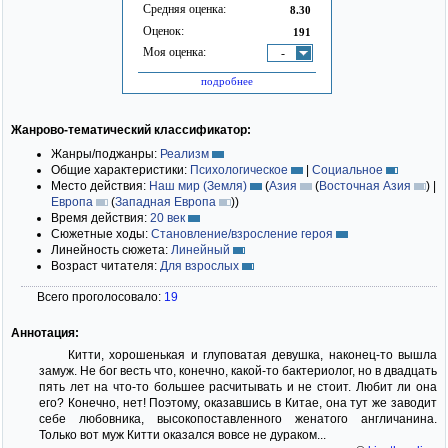
Средняя оценка:
8.30
Оценок:
191
Моя оценка:
-
подробнее
Жанрово-тематический классификатор:
Жанры/поджанры:
Реализм
Общие характеристики:
Психологическое
|
Социальное
Место действия:
Наш мир (Земля)
(
Азия
(
Восточная Азия
)
|
Европа
(
Западная Европа
)
)
Время действия:
20 век
Сюжетные ходы:
Становление/взросление героя
Линейность сюжета:
Линейный
Возраст читателя:
Для взрослых
Всего проголосовало:
19
Аннотация:
Китти, хорошенькая и глуповатая девушка, наконец-то вышла
замуж. Не бог весть что, конечно, какой-то бактериолог, но в двадцать
пять лет на что-то большее расчитывать и не стоит. Любит ли она
его? Конечно, нет! Поэтому, оказавшись в Китае, она тут же заводит
себе любовника, высокопоставленного женатого англичанина.
Только вот муж Китти оказался вовсе не дураком...