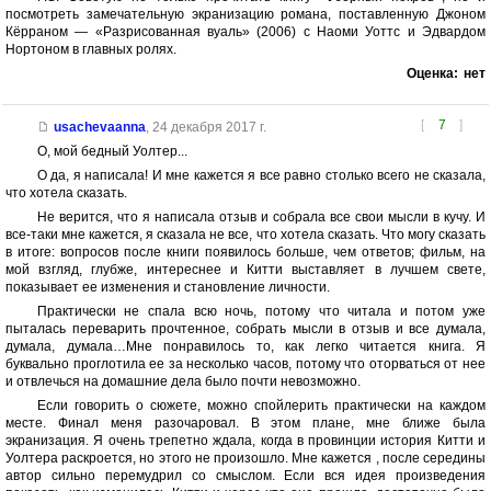
посмотреть замечательную экранизацию романа, поставленную Джоном
Кёрраном — «Разрисованная вуаль» (2006) с Наоми Уоттс и Эдвардом
Нортоном в главных ролях.
Оценка:
нет
[
7
]
usachevaanna
,
24 декабря 2017 г.
О, мой бедный Уолтер...
О да, я написала! И мне кажется я все равно столько всего не сказала,
что хотела сказать.
Не верится, что я написала отзыв и собрала все свои мысли в кучу. И
все-таки мне кажется, я сказала не все, что хотела сказать. Что могу сказать
в итоге: вопросов после книги появилось больше, чем ответов; фильм, на
мой взгляд, глубже, интереснее и Китти выставляет в лучшем свете,
показывает ее изменения и становление личности.
Практически не спала всю ночь, потому что читала и потом уже
пыталась переварить прочтенное, собрать мысли в отзыв и все думала,
думала, думала…Мне понравилось то, как легко читается книга. Я
буквально проглотила ее за несколько часов, потому что оторваться от нее
и отвлечься на домашние дела было почти невозможно.
Если говорить о сюжете, можно спойлерить практически на каждом
месте. Финал меня разочаровал. В этом плане, мне ближе была
экранизация. Я очень трепетно ждала, когда в провинции история Китти и
Уолтера раскроется, но этого не произошло. Мне кажется , после середины
автор сильно перемудрил со смыслом. Если вся идея произведения