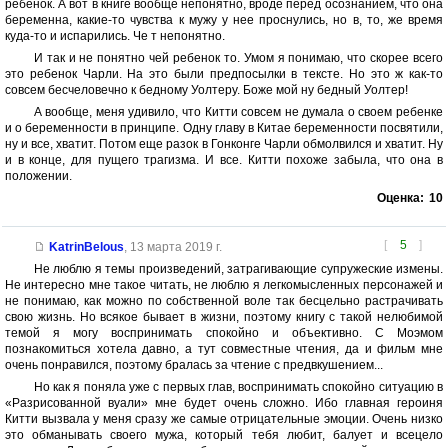
ребенок. А вот в книге вообще непонятно, вроде перед осознанием, что она
беременна, какие-то чувства к мужу у нее проснулись, но в, то, же время
куда-то и испарились. Че т непонятно.
И так и не понятно чей ребенок то. Умом я понимаю, что скорее всего
это ребенок Чарли. На это были предпосылки в тексте. Но это ж как-то
совсем бесчеловечно к бедному Уолтеру. Боже мой ну бедный Уолтер!
А вообще, меня удивило, что Китти совсем не думала о своем ребенке
и о беременности в принципе. Одну главу в Китае беременности посвятили,
ну и все, хватит. Потом еще разок в Гонконге Чарли обмолвился и хватит. Ну
и в конце, для пущего трагизма. И все. Китти похоже забыла, что она в
положении.
Оценка:
10
[
5
]
KatrinBelous
,
13 марта 2019 г.
Не люблю я темы произведений, затрагивающие супружеские измены.
Не интересно мне такое читать, не люблю я легкомысленных персонажей и
не понимаю, как можно по собственной воле так бесцельно растрачивать
свою жизнь. Но всякое бывает в жизни, поэтому книгу с такой нелюбимой
темой я могу воспринимать спокойно и объективно. С Моэмом
познакомиться хотела давно, а тут совместные чтения, да и фильм мне
очень понравился, поэтому бралась за чтение с предвкушением...
Но как я поняла уже с первых глав, воспринимать спокойно ситуацию в
«Разрисованной вуали» мне будет очень сложно. Ибо главная героиня
Китти вызвала у меня сразу же самые отрицательные эмоции. Очень низко
это обманывать своего мужа, который тебя любит, балует и всецело