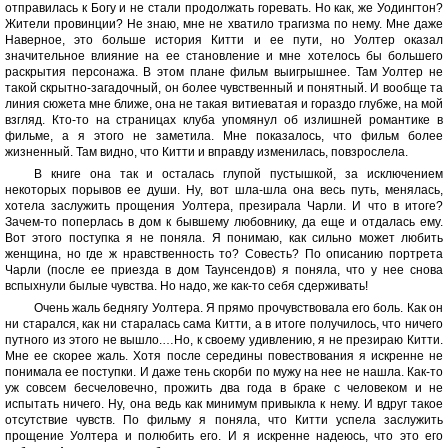
отправилась к Богу и не стали продолжать горевать. Но как, же Уодингтон?
Жители провинции? Не знаю, мне не хватило трагизма по нему. Мне даже
Наверное, это больше история Китти и ее пути, но Уолтер оказал
значительное влияние на ее становление и мне хотелось бы большего
раскрытия персонажа. В этом плане фильм выигрышнее. Там Уолтер не
такой скрытно-загадочный, он более чувственный и понятный. И вообще та
линия сюжета мне ближе, она не такая витиеватая и гораздо глубже, на мой
взгляд. Кто-то на страницах клуба упомянул об излишней романтике в
фильме, а я этого не заметила. Мне показалось, что фильм более
жизненный. Там видно, что Китти и вправду изменилась, повзрослела.
В книге она так и осталась глупой пустышкой, за исключением
некоторых порывов ее души. Ну, вот шла-шла она весь путь, менялась,
хотела заслужить прощения Уолтера, презирала Чарли. И что в итоге?
Зачем-то поперлась в дом к бывшему любовнику, да еще и отдалась ему.
Вот этого поступка я не поняла. Я понимаю, как сильно может любить
женщина, но где ж нравственность то? Совесть? По описанию портрета
Чарли (после ее приезда в дом Таунсендов) я поняла, что у нее снова
вспыхнули былые чувства. Но надо, же как-то себя сдерживать!
Очень жаль беднягу Уолтера. Я прямо прочувствовала его боль. Как он
ни старался, как ни старалась сама Китти, а в итоге получилось, что ничего
путного из этого не вышло.…Но, к своему удивлению, я не презираю Китти.
Мне ее скорее жаль. Хотя после середины повествования я искренне не
понимала ее поступки. И даже тень скорби по мужу на нее не нашла. Как-то
уж совсем бесчеловечно, прожить два года в браке с человеком и не
испытать ничего. Ну, она ведь как минимум привыкла к нему. И вдруг такое
отсутствие чувств. По фильму я поняла, что Китти успела заслужить
прощение Уолтера и полюбить его. И я искренне надеюсь, что это его