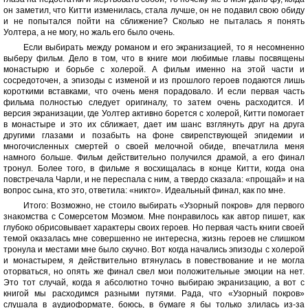
он заметил, что Китти изменилась, стала лучше, он не подавил свою обиду
и не попытался пойти на сближение? Сколько не пыталась я понять
Уолтера, а не могу, но жаль его было очень.
Если выбирать между романом и его экранизацией, то я несомненно
выберу фильм. Дело в том, что в книге мои любимые главы посвящены
монастырю и борьбе с холерой. А фильм именно на этой части и
сосредоточен, а эпизоды с изменой и из прошлого героев подаются лишь
короткими вставками, что очень меня порадовало. И если первая часть
фильма полностью следует оригиналу, то затем очень расходится. И
версия экранизации, где Уолтер активно борется с холерой, Китти помогает
в монастыре и это их сближает, дает им шанс взглянуть друг на друга
другими глазами и позабыть на фоне свирепствующей эпидемии и
многочисленных смертей о своей мелочной обиде, впечатлила меня
намного больше. Фильм действительно получился драмой, а его финал
тронул. Более того, в фильме я восхищалась в конце Китти, когда она
повстречала Чарли, и не переспала с ним, а твердо сказала: «прощай» и на
вопрос сына, кто это, ответила: «никто». Идеальный финал, как по мне.
Итого: Возможно, не стоило выбирать «Узорный покров» для первого
знакомства с Сомерсетом Моэмом. Мне понравилось как автор пишет, как
глубоко обрисовывает характеры своих героев. Но первая часть книги своей
темой оказалась мне совершенно не интересна, жизнь героев не слишком
тронула и местами мне было скучно. Вот когда начались эпизоды с холерой
и монастырем, я действительно втянулась в повествование и не могла
оторваться, но опять же финал свел мои положительные эмоции на нет.
Это тот случай, когда я абсолютно точно выбираю экранизацию, а вот с
книгой мы расходимся разными путями. Рада, что «Узорный покров»
слушала в аудиоформате, боюсь, в бумаге я бы только злилась из-за