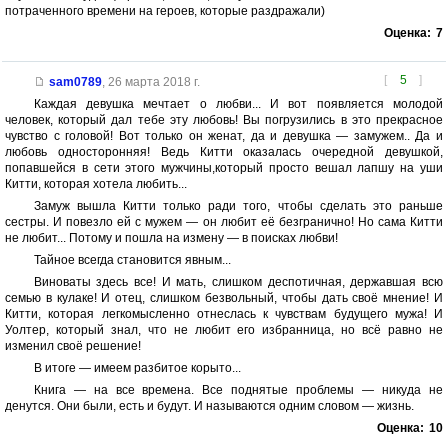
потраченного времени на героев, которые раздражали)
Оценка:
7
[
5
]
sam0789
,
26 марта 2018 г.
Каждая девушка мечтает о любви... И вот появляется молодой
человек, который дал тебе эту любовь! Вы погрузились в это прекрасное
чувство с головой! Вот только он женат, да и девушка — замужем.. Да и
любовь односторонняя! Ведь Китти оказалась очередной девушкой,
попавшейся в сети этого мужчины,который просто вешал лапшу на уши
Китти, которая хотела любить...
Замуж вышла Китти только ради того, чтобы сделать это раньше
сестры. И повезло ей с мужем — он любит её безгранично! Но сама Китти
не любит... Потому и пошла на измену — в поисках любви!
Тайное всегда становится явным...
Виноваты здесь все! И мать, слишком деспотичная, державшая всю
семью в кулаке! И отец, слишком безвольный, чтобы дать своё мнение! И
Китти, которая легкомысленно отнеслась к чувствам будущего мужа! И
Уолтер, который знал, что не любит его избранница, но всё равно не
изменил своё решение!
В итоге — имеем разбитое корыто...
Книга — на все времена. Все поднятые проблемы — никуда не
денутся. Они были, есть и будут. И называются одним словом — жизнь.
Оценка:
10