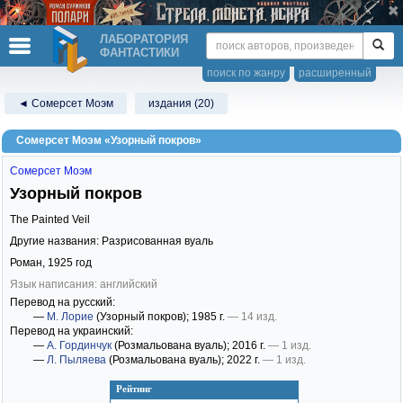
ЛАБОРАТОРИЯ
ФАНТАСТИКИ
поиск по жанру
расширенный
◄ Сомерсет Моэм
издания (20)
Сомерсет Моэм «Узорный покров»
Сомерсет Моэм
Узорный покров
The Painted Veil
Другие названия: Разрисованная вуаль
Роман,
1925
год
Язык написания: английский
Перевод на русский:
—
М. Лорие
(Узорный покров)
; 1985 г.
— 14 изд.
Перевод на украинский:
—
А. Гординчук
(Розмальована вуаль)
; 2016 г.
— 1 изд.
—
Л. Пыляева
(Розмальована вуаль)
; 2022 г.
— 1 изд.
Рейтинг