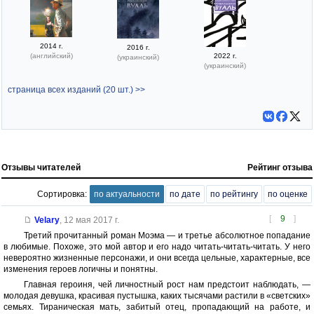
2014 г.
2016 г.
(английский)
2022 г.
(украинский)
(украинский)
страница всех изданий (20 шт.) >>
Отзывы читателей
Рейтинг отзыва
Сортировка:
по актуальности
по дате
по рейтингу
по оценке
[
9
]
Velary
,
12 мая 2017 г.
Третий прочитанный роман Моэма — и третье абсолютное попадание
в любимые. Похоже, это мой автор и его надо читать-читать-читать. У него
невероятно жизненные персонажи, и они всегда цельные, характерные, все
изменения героев логичны и понятны.
Главная героиня, чей личностный рост нам предстоит наблюдать, —
молодая девушка, красивая пустышка, каких тысячами растили в «светских»
семьях. Тираническая мать, забитый отец, пропадающий на работе, и