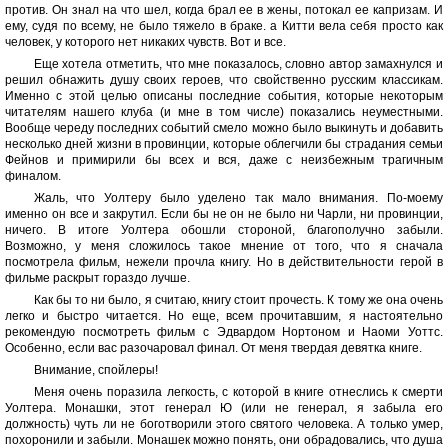
против. Он знал на что шел, когда брал ее в жены, потокал ее капризам. И
ему, судя по всему, не было тяжело в браке. а Китти вела себя просто как
человек, у которого нет никаких чувств. Вот и все.
Еще хотела отметить, что мне показалось, словно автор замахнулся и
решил обнажить душу своих героев, что свойственно русским классикам.
Именно с этой целью описаны последние события, которые некоторым
читателям нашего клуба (и мне в том числе) показались неуместными.
Вообще череду последних событий смело можно было выкинуть и добавить
несколько дней жизни в провинции, которые облегчили бы страдания семьи
Фейнов и примирили бы всех и вся, даже с неизбежным трагичным
финалом.
Жаль, что Уолтеру было уделено так мало внимания. По-моему
именно он все и закрутил. Если бы не он не было ни Чарли, ни провинции,
ничего. В итоге Уолтера обошли стороной, благополучно забыли.
Возможно, у меня сложилось такое мнение от того, что я сначала
посмотрела фильм, нежели прочла книгу. Но в действительности герой в
фильме раскрыт гораздо лучше.
Как бы то ни было, я считаю, книгу стоит прочесть. К тому же она очень
легко и быстро читается. Но еще, всем прочитавшим, я настоятельно
рекомендую посмотреть фильм с Эдвардом Нортоном и Наоми Уоттс.
Особенно, если вас разочаровал финал. От меня твердая девятка книге.
Внимание, спойлеры!
Меня очень поразила легкость, с которой в книге отнеслись к смерти
Уолтера. Монашки, этот генерал Ю (или не генерал, я забыла его
должность) чуть ли не боготворили этого святого человека. А только умер,
похоронили и забыли. Монашек можно понять, они обрадовались, что душа