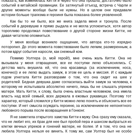
показать, как изменилась Китти и через что она прошла, достаточно было
событий в китайской провинции. Ее затянутый отъезд, встреча с Чарли и
другие моменты вообще были не нужны. Но в целом они придавали
истории больше трагизма и героиня была показана более уязвленной.
Как бы то ни было, все же книга задела меня и тронула. После
событий в деревушке я прямо рыдала и не могла успокоиться, хотя автор
торопливо продолжал повествование о другой стороне жизни Китти, не
давая читателю опомниться.
У меня вообще возникло ощущение, что автора кто-то изрядно
поторопил. До этого момента повествование было легким, размеренным, а
потом вдруг события наросли, как снежный ком.
Помимо Уолтера (о, мой герой!), мне очень жаль Китти. Она не
вызывала у меня отвращения, все ее поступки легко объяснялись. С
детства мать внушила ей, что она красавица (за исключением, носа,
конечно)) и ее легко выдать замуж, в этом ее цель и миссия. И с каждым
годом угнетала Китти разговорами о том, что она сидит на шее у
родителей. Бедная девушка даже согласилась выйти замуж за человека, к
которому не испытывала абсолютно ничего, лишь бы не слышать упреков
матери. Мать Китти, к слову, была очень властным человеком, она имела
власть над всей семьей, всех держала в ежовых рукавицах. Поэтому тот
характер, который сложился у Китти можно легко понять и объяснить все ее
поступки. И нет смысла осуждать героиню, за исключением ее непонятного
любовного порыва после возвращения в Гонконг.
Я не заметила открытого хамства Китти к мужу. Она сразу ему сказала,
что не любит его, их брак для нее был пробой пера и шансом выбраться из
клетки вечных упреков и гонений матери, не более. И в том, что она не
любила Уолтера нельзя ее винить. К тому же, сам Уолтер был не особо