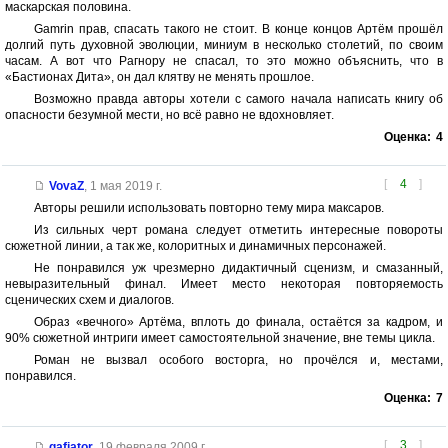
маскарская половина.
Gamrin прав, спасать такого не стоит. В конце концов Артём прошёл
долгий путь духовной эволюции, миниум в несколько столетий, по своим
часам. А вот что Рагнору не спасал, то это можно объяснить, что в
«Бастионах Дита», он дал клятву не менять прошлое.
Возможно правда авторы хотели с самого начала написать книгу об
опасности безумной мести, но всё равно не вдохновляет.
Оценка:
4
[
4
]
VovaZ
,
1 мая 2019 г.
Авторы решили использовать повторно тему мира максаров.
Из сильных черт романа следует отметить интересные повороты
сюжетной линии, а так же, колоритных и динамичных персонажей.
Не понравился уж чрезмерно дидактичный сценизм, и смазанный,
невыразительный финал. Имеет место некоторая повторяемость
сценических схем и диалогов.
Образ «вечного» Артёма, вплоть до финала, остаётся за кадром, и
90% сюжетной интриги имеет самостоятельной значение, вне темы цикла.
Роман не вызвал особого восторга, но прочёлся и, местами,
понравился.
Оценка:
7
[
3
]
gafiator
,
19 февраля 2009 г.