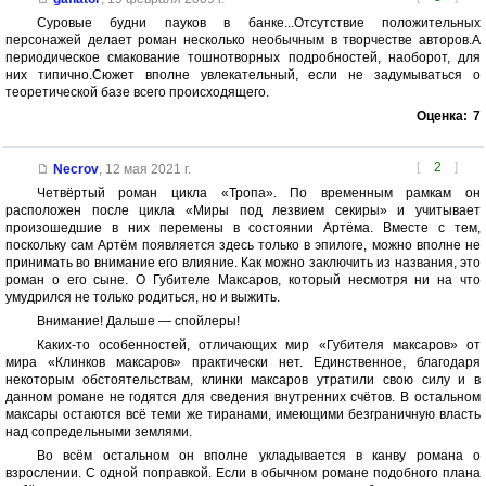
Суровые будни пауков в банке...Отсутствие положительных
персонажей делает роман несколько необычным в творчестве авторов.А
периодическое смакование тошнотворных подробностей, наоборот, для
них типично.Сюжет вполне увлекательный, если не задумываться о
теоретической базе всего происходящего.
Оценка:
7
[
2
]
Necrov
,
12 мая 2021 г.
Четвёртый роман цикла «Тропа». По временным рамкам он
расположен после цикла «Миры под лезвием секиры» и учитывает
произошедшие в них перемены в состоянии Артёма. Вместе с тем,
поскольку сам Артём появляется здесь только в эпилоге, можно вполне не
принимать во внимание его влияние. Как можно заключить из названия, это
роман о его сыне. О Губителе Максаров, который несмотря ни на что
умудрился не только родиться, но и выжить.
Внимание! Дальше — спойлеры!
Каких-то особенностей, отличающих мир «Губителя максаров» от
мира «Клинков максаров» практически нет. Единственное, благодаря
некоторым обстоятельствам, клинки максаров утратили свою силу и в
данном романе не годятся для сведения внутренних счётов. В остальном
максары остаются всё теми же тиранами, имеющими безграничную власть
над сопредельными землями.
Во всём остальном он вполне укладывается в канву романа о
взрослении. С одной поправкой. Если в обычном романе подобного плана