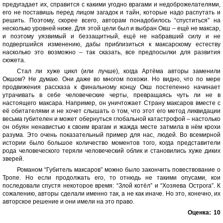
предугадает их, справится с какими угодно врагами и недоброжелателями,
его не поставишь перед лицом загадок и тайн, которые надо распутать и
решить. Поэтому, скорее всего, авторам понадобилось “спуститься” на
несколько уровней ниже. Для этой цели был и выбран Окш – ещё не максар,
и поэтому уязвимый и беззащитный, ещё не набравший силу и не
подвергшийся изменению, дабы приблизиться к максарскому естеству
насколько это возможно – так сказать, все предпосылки для развития
сюжета.
Стал ли хуже цикл (или лучше), когда Артёма авторы заменили
Окшом? Не думаю. Они даже во многом похожи. Но видно, что по мере
продвижения рассказа к финальному концу Окш постепенно начинает
утрачивать в себе человеческие черты, превращаясь чуть ли не в
настоящего максара. Например, он уничтожает Страну максаров вместе с
её обитателями и не хочет слышать о том, что этот его метод ликвидации
весьма губителен и может обернуться глобальной катастрофой – настолько
он обуян ненавистью к своим врагам и жажда месте затмила в нём крохи
разума. Это очень показательный пример для нас, людей. Во всемирной
истории было большое количество моментов того, когда представители
рода человеческого теряли человеческий облик и становились хуже диких
зверей.
Романом “Губитель максаров” можно было закончить повествование о
Тропе. Но если продолжать его, то отнюдь не такими опусами, кои
последовали спустя некоторое время: “Злой котёл” и “Хозяева Острога”. К
сожалению, авторы сделали именно так, а не как иначе. Но это, конечно, их
авторское решение и они имели на это право.
Оценка:
10