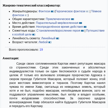
Жанрово-тематический классификатор:
Жанры/поджанры:
Фэнтези
(
Героическое фэнтези
|
Тёмное
фэнтези
)
Общие характеристики:
Приключенческое
Место действия:
Параллельный мир/вселенная
Время действия:
Неопределённое время действия
Сюжетные ходы:
Становление/взросление героя
|
Путешествие
к особой цели
Линейность сюжета:
Линейный
Возраст читателя:
Любой
Всего проголосовало:
19
Аннотация:
Среди своих соплеменников Карглак имел репутацию максара
со странностями. Среди этих законченных и абсолютных
индивидуалистов только он один беспокоился о судьбе народа в
целом. И только его волновало зловещее пророчество Адрокса о
скором приходе Губителя Максаров, который положит конец этой
расе жестоких вивисекторов и тиранов. Поэтому Карглак нанял
чужака по имени Хавр, скитальца из неведомых земель, который
хотя и не был, подобно максарам, непобедимым воином, зато не
поддавался управлению мыслями, был хитёр и владел особыми,
почти колдовскими способностями. За сказочно щедрое
вознаграждение Хавр обязался найти будущего Губителя Максаров
и передать его Карглаку.