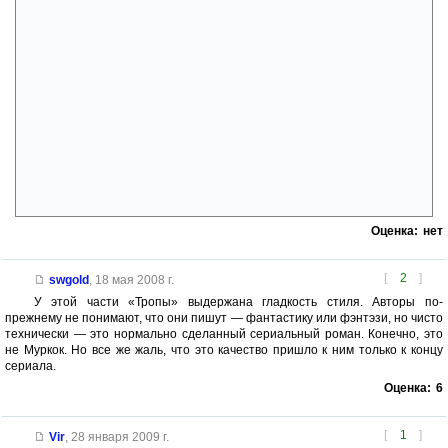
заслуживает называться истинным ребёнком Артёма-Клайнора, то
только Рагна). В то, что Артём мог де не знать, что у него была дочь, я
НЕ ВЕРЮ.
Парадоксально, но в критической ситуации вселенской
катастрофы самым добрым и нравственным человеком во всей книге
неожиданно для самого себя оказывается не Артём, а наёмник Хавр,
которого большую часть текста все — даже Карглак! — искренне
называли «беспринципным негодяем». Когда пространство начинает
свёртываться в сингулярность, в элементарную частицу, Хавр чуть ли
не со слезами умоляет Феникса вернуться в прошлое, изменить
историю и спасти ВСЕХ (при этом сам Хавр — в полной
безопасности, ему ничто не угрожает при любом развитии событий).
Оценка:
нет
[
2
]
swgold
,
18 мая 2008 г.
У этой части «Тропы» выдержана гладкость стиля. Авторы по-
прежнему не понимают, что они пишут — фантастику или фэнтэзи, но чисто
технически — это нормально сделанный сериальный роман. Конечно, это
не Муркок. Но все же жаль, что это качество пришло к ним только к концу
сериала.
Оценка:
6
[
1
]
Vir
,
28 января 2009 г.