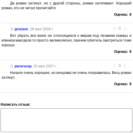
Да роман затянут, но с другой стороны, роман затягивает. Хороший
роман, кто не читал прочитайте
Оценка:
8
[
0
]
grozaov
,
28 мая 2008 г.
Вот убрать все книги не относящиеся к мирам под лезвием секиры и
клинков максаров то просто великолепно, причем губитель смотриться тоже
хорошо.
Оценка:
8
[
0
]
pararurap
,
25 мая 2007 г.
Начало очень хорошее, но концовка не очень понравилась. Весь роман
затянут.
Оценка:
8
Написать отзыв: