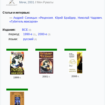
Мечи, 2001
//
Меч Руматы
номинант
Статьи и интервью:
—
Андрей Синицын «Рецензия. Юрий Брайдер, Николай Чадович.
«Губитель максаров»
Издания:
ВСЕ
(4)
/период:
1990-е
,
2000-е
(1)
(3)
/языки:
русский
(4)
2006 г.
2001 г.
1999 г.