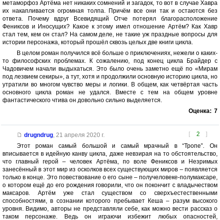
метаморфоз Артёма нет никаких сомнений и загадок, то вот в случае Хавра
их накапливается огромная толпа. Причём все они так и остаются без
ответа. Почему вдруг Всевидящий Отче потерял благорасположение
Фениксов и Иносущих? Какое к этому имел отношение Артём? Как Хавр
стал тем, кем он стал? На самом деле, не такие уж праздные вопросы для
истории персонажа, который прошёл сквозь целых две книги цикла.
В целом роман получился всё больше о приключениях, нежели о каких-
то философских проблемах. К сожалению, под конец цикла Брайдер с
Чадовичем начали выдыхаться. Это было очень заметно ещё по «Мирам
под лезвием секиры», а тут, хотя и продолжили основную историю цикла, но
утратили во многом чувство меры и логики. В общем, как четвёртая часть
основного цикла роман не удался. Вместе с тем на общем уровне
фантастического чтива он довольно сильно выделяется.
Оценка:
7
[
2
]
drugndrug
,
21 апреля 2020 г.
Этот роман самый большой и самый мрачный в “Тропе”. Он
вписывается в идейную канву цикла, даже невзирая на то обстоятельство,
что главный герой – человек Артёма, по воле Фениксов и Незримых
занесённый в этот мир из осколков всех существующих миров – появляется
только в конце. Это повествование о его сыне – получеловеке-полумаксаре,
о котором ещё до его рождения говорили, что он покончит с владычеством
максаров. Артём уже стал существом со сверхъестественными
способностями, в сознании которого пребывает Кеша – разум высокого
уровня. Видимо, авторы не представляли себе, как можно вести рассказ о
таком персонаже. Ведь он играючи избежит любых опасностей,