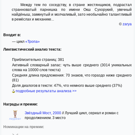
Между тем по соседству, в стране жестянщиков, подрастал
странноватый парнишка по имени Окш Сухорукий, увечный
найдёныш, замкнутый и молчаливый, зато необычайно талантливый
в ремёслах и механике...
©
zarya
Входит в:
— цикл
«Тропа»
Лингвистический анализ текста:
Приблизительно страниц: 381
Активный словарный запас: чуть выше среднего (3014 уникальных
слова на 10000 слов текста)
Средняя длина предложения: 70 знаков, что гораздо ниже среднего
(81)
Доля диалогов в тексте: 47%, что немного выше среднего (37%)
подробные результаты анализа >>
Награды и премии:
Звёздный Мост, 2000
//
Лучший цикл, сериал и роман с
продолжением. 3 место
лауреат
Номинации на премии: