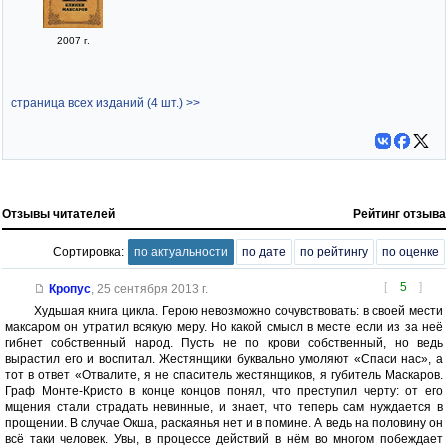
2007 г.
страница всех изданий (4 шт.) >>
Отзывы читателей
Рейтинг отзыва
Сортировка:
по актуальности
по дате
по рейтингу
по оценке
[
5
]
Кропус
,
25 сентября 2013 г.
Худьшая книга цикла. Герою невозможно сочувствовать: в своей мести
максаром он утратил всякую меру. Но какой смысл в месте если из за неё
гибнет собственный народ. Пусть не по крови собственный, но ведь
вырастил его и воспитал. Жестянщики буквально умоляют «Спаси нас», а
тот в ответ «Отвалите, я не спаситель жестянщиков, я губитель Маскаров.
Граф Монте-Кристо в конце концов понял, что преступил черту: от его
мщения стали страдать невинные, и знает, что теперь сам нуждается в
прощении. В случае Окша, раскаянья нет и в помине. А ведь на половину он
всё таки человек. Увы, в процессе действий в нём во многом побеждает