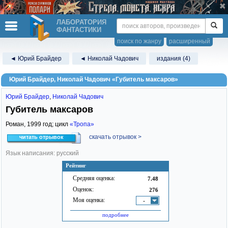
ЛАБОРАТОРИЯ
ФАНТАСТИКИ
поиск по жанру
расширенный
◄ Юрий Брайдер
◄ Николай Чадович
издания (4)
Юрий Брайдер, Николай Чадович «Губитель максаров»
Юрий Брайдер
,
Николай Чадович
Губитель максаров
Роман,
1999
год; цикл
«Тропа»
скачать отрывок >
читать отрывок
Язык написания: русский
Рейтинг
Средняя оценка:
7.48
Оценок:
276
Моя оценка:
-
подробнее