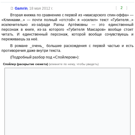
[
2
]
Gamrin
,
18 мая 2012 г.
Вторая книжка по сравнению с первой из «максарского спин-оффа» —
«Клинками...» — почти полный «отстой»: я «осилил» текст «Губителя...»
исключительно из-за/ради Рагны Артёмовны — это единственный
персонаж в книге, из-за которого «Губителя Максаров» вообще стоит
читать. И единственный персонаж, которой вообще сочувствуешь и
переживаешь за неё.
В романе _очень_ большие расхождения с первой частью и есть
противоречия даже внутри текста.
(Подробный разбор под «Спойлером»):
Спойлер (раскрытие сюжета)
(кликните по нему, чтобы увидеть)
Максары заметно измельчали. Причём, как технологически, так и
морально. Карглак патологически жаден к деньгам (а зачем максару
вообще деньги?), глуп (ухитряется абсолютно дурацким образом
настроить против себя наёмника, которого сам и нанял!), при
малейшей опасности неоднократно трусливо скрывается в
ближайших кустах, чудовищно и совершенно иррационально жесток.
При этом Брайдер с упорством, достойным лучшего применения,
продолжает называть покойного Стардаха из первой книги «самым
жестоким максаром», хотя в сравнении с большинством героев
второй части (включая и ГГ) Стардах реально выглядит милым,
добрым и честным максаром. А Генобра продолжает называться —
«корифеем Зла». При том, что Цитадель Генобры выглядит, как
минимум, санаторием совершенно без кавычек, а люто ненавидимая