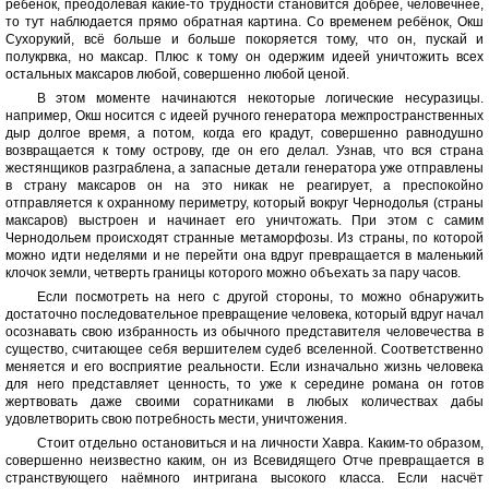
ребёнок, преодолевая какие-то трудности становится добрее, человечнее,
то тут наблюдается прямо обратная картина. Со временем ребёнок, Окш
Сухорукий, всё больше и больше покоряется тому, что он, пускай и
полукрвка, но максар. Плюс к тому он одержим идеей уничтожить всех
остальных максаров любой, совершенно любой ценой.
В этом моменте начинаются некоторые логические несуразицы.
например, Окш носится с идеей ручного генератора межпространственных
дыр долгое время, а потом, когда его крадут, совершенно равнодушно
возвращается к тому острову, где он его делал. Узнав, что вся страна
жестянщиков разграблена, а запасные детали генератора уже отправлены
в страну максаров он на это никак не реагирует, а преспокойно
отправляется к охранному периметру, который вокруг Чернодолья (страны
максаров) выстроен и начинает его уничтожать. При этом с самим
Чернодольем происходят странные метаморфозы. Из страны, по которой
можно идти неделями и не перейти она вдруг превращается в маленький
клочок земли, четверть границы которого можно объехать за пару часов.
Если посмотреть на него с другой стороны, то можно обнаружить
достаточно последовательное превращение человека, который вдруг начал
осознавать свою избранность из обычного представителя человечества в
существо, считающее себя вершителем судеб вселенной. Соответственно
меняется и его восприятие реальности. Если изначально жизнь человека
для него представляет ценность, то уже к середине романа он готов
жертвовать даже своими соратниками в любых количествах дабы
удовлетворить свою потребность мести, уничтожения.
Стоит отдельно остановиться и на личности Хавра. Каким-то образом,
совершенно неизвестно каким, он из Всевидящего Отче превращается в
странствующего наёмного интригана высокого класса. Если насчёт