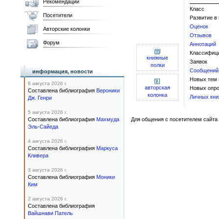
Рекомендации
Класс
Посетители
Развитие в
Оценок
Авторские колонки
Отзывов
Форум
Аннотаций
Классифиц
книжные
Заявок
полки
Сообщений
информация, новости
Новых тем
6 августа 2026 г.
авторская
Новых опро
Составлена библиография
Вероники
колонка
Личных кни
Дж. Генри
5 августа 2026 г.
Составлена библиография
Махмуда
Для общения с посетителем сайта 
Эль-Сайеда
4 августа 2026 г.
Составлена библиография
Маркуса
Кливера
3 августа 2026 г.
Составлена библиография
Моники
Ким
2 августа 2026 г.
Составлена библиография
Вайшнави Патель