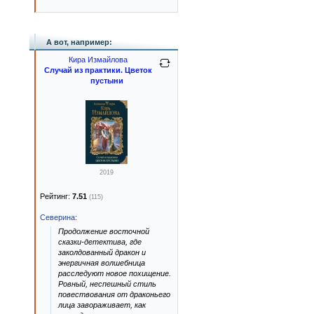
А вот, например:
Кира Измайлова
Случай из практики. Цветок
пустыни
2019
Рейтинг:
7.51
(115)
Северина
:
Продолжение восточной
сказки-детектива, где
заколдованный дракон и
энергичная волшебница
расследуют новое похищение.
Ровный, неспешный стиль
повествования от драконьего
лица завораживает, как