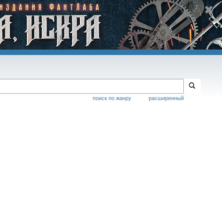
поиск по жанру
расширенный