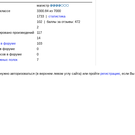
магистр
 классе
3300.84 из 7000
1733 |
статистика
102 | баллы за отзывы: 472
2
ировано произведений
117
14
 в форуме
103
 в форуме
0
сов в форуме
0
жных полок
7
нужно авторизоваться (в верхнем левом углу сайта) или пройти
регистрацию
, если Вы