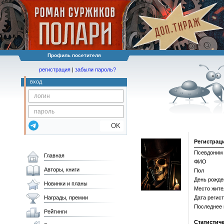
Профиль посетителя
регистрация
|
забыли пароль?
вход
OK
Регистрац
Псевдоним
Главная
ФИО
Авторы, книги
Пол
День рожде
Новинки и планы
Место жите
Награды, премии
Дата регис
Последнее
Рейтинги
Статистич