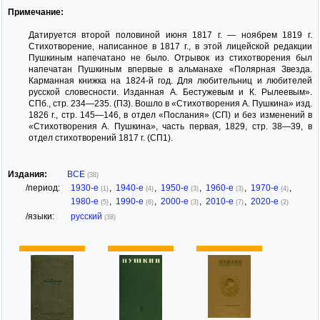
Примечание:
Датируется второй половиной июня 1817 г. — ноябрем 1819 г.
Стихотворение, написанное в 1817 г., в этой лицейской редакции
Пушкиным напечатано не было. Отрывок из стихотворения был
напечатан Пушкиным впервые в альманахе «Полярная Звезда.
Карманная книжка на 1824-й год. Для любительниц и любителей
русской словесности. Изданная А. Бестужевым и К. Рылеевым».
СПб., стр. 234—235. (ПЗ). Вошло в «Стихотворения А. Пушкина» изд.
1826 г., стр. 145—146, в отдел «Послания» (СП) и без изменений в
«Стихотворения А. Пушкина», часть первая, 1829, стр. 38—39, в
отдел стихотворений 1817 г. (СП1).
Издания:
ВСЕ
(38)
/период:
1930-е
,
1940-е
,
1950-е
,
1960-е
,
1970-е
,
(1)
(4)
(3)
(3)
(4)
1980-е
,
1990-е
,
2000-е
,
2010-е
,
2020-е
(5)
(6)
(3)
(7)
(2)
/языки:
русский
(38)