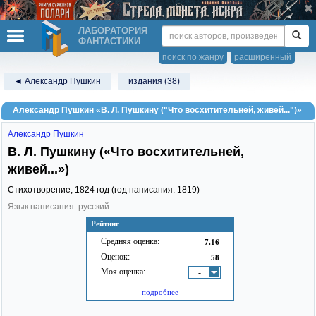
ЛАБОРАТОРИЯ
ФАНТАСТИКИ
поиск по жанру
расширенный
◄ Александр Пушкин
издания (38)
Александр Пушкин «В. Л. Пушкину ("Что восхитительней, живей...")»
Александр Пушкин
В. Л. Пушкину («Что восхитительней,
живей...»)
Стихотворение,
1824
год (год написания: 1819)
Язык написания: русский
Рейтинг
Средняя оценка:
7.16
Оценок:
58
Моя оценка:
-
подробнее