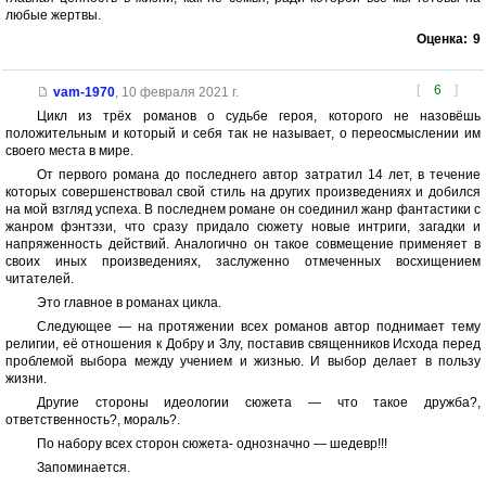
любые жертвы.
Оценка:
9
[
6
]
vam-1970
,
10 февраля 2021 г.
Цикл из трёх романов о судьбе героя, которого не назовёшь
положительным и который и себя так не называет, о переосмыслении им
своего места в мире.
От первого романа до последнего автор затратил 14 лет, в течение
которых совершенствовал свой стиль на других произведениях и добился
на мой взгляд успеха. В последнем романе он соединил жанр фантастики с
жанром фэнтэзи, что сразу придало сюжету новые интриги, загадки и
напряженность действий. Аналогично он такое совмещение применяет в
своих иных произведениях, заслуженно отмеченных восхищением
читателей.
Это главное в романах цикла.
Следующее — на протяжении всех романов автор поднимает тему
религии, её отношения к Добру и Злу, поставив священников Исхода перед
проблемой выбора между учением и жизнью. И выбор делает в пользу
жизни.
Другие стороны идеологии сюжета — что такое дружба?,
ответственность?, мораль?.
По набору всех сторон сюжета- однозначно — шедевр!!!
Запоминается.