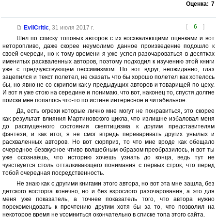
Оценка:
7
[
6
]
EvilCritic
,
31 июля 2017 г.
Шел по списку топовых авторов с их восхваляющими оценками и вот
неторопливо, даже скорее неумолимо данное произведение подошло к
своей очереди, но к тому времени я уже успел разочароваться в десятках
именитых расхваленных авторов, поэтому подходил к изучению этой книги
уже с предчувствующем пессимизмом. Но вот вдруг, неожиданно, глаз
зацепился и текст полетел, не сказать что бы хорошо полетел как хотелось
бы, но явно не со скрипом как у предыдущих авторов и товарищей по цеху.
И вот я уже стою на середине и понимаю, что вот, наконец то, спустя долгие
поиски мне попалось что-то по истине интересное и читабельное.
Да, есть огрехи которые лично мне могут не понравиться, это скорее
как результат влияния Мартиновского цикла, что излишне избаловал меня
до распущенного состояния скептицизма к другим представителям
фэнтези, и как итог, я не смог впредь переваривать других унылых и
расхваленных авторов. Но вот сюрприз, то что мне вроде как обещало
очередное безвкусное чтиво волшебным образом преобразилось, и вот ты
уже осознаёшь, что историю хочешь узнать до конца, ведь тут не
чувствуется столь отталкивающего понимания с первых строк, что перед
тобой очередная посредственность.
Не знаю как с другими книгами этого автора, но вот эта мне зашла, без
детского восторга конечно, но и без взрослого разочарования, а это для
меня уже показатель, а точнее показатель того, что автора нужно
порекомендовать к прочтению другим хотя бы за то, что позволил на
некоторое время не усомниться окончательно в списке топа этого сайта.