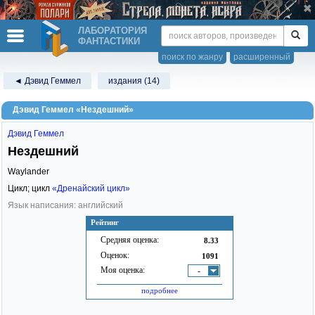
ЛАБОРАТОРИЯ
ФАНТАСТИКИ
поиск по жанру
расширенный
◄ Дэвид Геммел
издания (14)
Дэвид Геммел «Нездешний»
Дэвид Геммел
Нездешний
Waylander
Цикл; цикл
«Дренайский цикл»
Язык написания: английский
Рейтинг
Средняя оценка:
8.33
Оценок:
1091
Моя оценка:
-
подробнее