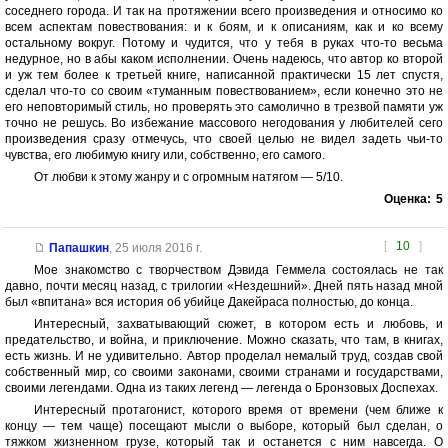
соседнего города. И так на протяжении всего произведения и относимо ко
всем аспектам повествования: и к боям, и к описаниям, как и ко всему
остальному вокруг. Потому и чудится, что у тебя в руках что-то весьма
недурное, но в абы каком исполнении. Очень надеюсь, что автор ко второй
и уж тем более к третьей книге, написанной практически 15 лет спустя,
сделал что-то со своим «туманным повествованием», если конечно это не
его неповторимый стиль, но проверять это самолично в трезвой памяти уж
точно не решусь. Во избежание массового негодования у любителей сего
произведения сразу отмечусь, что своей целью не видел задеть чьи-то
чувства, его любимую книгу или, собственно, его самого.
От любви к этому жанру и с огромным натягом — 5/10.
Оценка:
5
[
10
]
Папашкин
,
25 июля 2016 г.
Мое знакомство с творчеством Дэвида Геммела состоялась не так
давно, почти месяц назад, с трилогии «Нездешний». Дней пять назад мной
был «впитана» вся история об убийце Дакейраса полностью, до конца.
Интересный, захватывающий сюжет, в котором есть и любовь, и
предательство, и война, и приключение. Можно сказать, что там, в книгах,
есть жизнь. И не удивительно. Автор проделал немалый труд, создав свой
собственный мир, со своими законами, своими странами и государствами,
своими легендами. Одна из таких легенд — легенда о Бронзовых Доспехах.
Интересный протагонист, которого время от времени (чем ближе к
концу — тем чаще) посещают мысли о выборе, который был сделан, о
тяжком жизненном грузе, который так и останется с ним навсегда. О