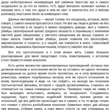
души небеспричинно ненавидящая всё наёмное братство как и самого
нездешнего (а за что их любить то?), вдруг внезапно начинает налево и
направо петь о том, что души в нем не чает и приплетать его к любому
разговору, неустанно бегая за ним/рядом с ним.
Данные метаморфозы — малая толика тех несуразиц, которые, мягко
говоря, с самого начала бросаются в глаза. Но все мы люди и далеко не без
причуд, поэтому в их защиту и можно придумать доводы, мол у темного
убийцы своеобразный кризис среднего возраста в перемешку с влиянием
светлой души священника; у светлого священника же крышу сорвало от
пары капель темной крови убийцы, разом поменяв его философию,
мировоззрение и таланты; а у нашей, как говорится в книге, «смазливой
бабёнки», выражаясь бренным языком, попросту свербит кое-где.
Все это простительrно и с этим можно жить. Самое большое
разочарование для меня представил стиль повествования, к которому
стоит привести некую аналогию.
Есть целое множество экранизированных произведений, которые при
должном желании и исполнении могли бы не оставить ни одного человека
равнодушным на долгое время после просмотра, но в силу криворукости
режиссера, неверно подобранных актеров, или же просто отношения ко
всему происходящему в виде «и так сойдёт», на выходе мы получаем
третьесортный фильмец, который с трудом досматриваешь, стараясь не
отвлекаться на самые очевидные недочеты. Примерно такую же гамму я
был вынужден испытывать, взявшись за нездешнего. Создавалось
ощущение, будто смотришь индийский боевичок, причем далеко не
эталонный, где все действо происходит как в тумане, и ты то вроде только
что снимал с убитых разбойников кошельки, буквально через два абзаца
уже воюешь, отбивая замок, а пару минут спустя ты уже отбываешь из