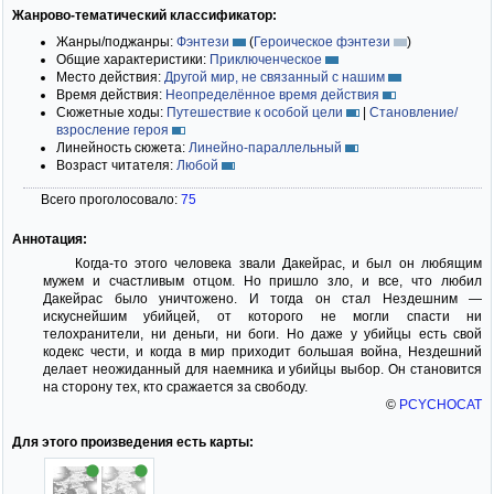
Жанрово-тематический классификатор:
Жанры/поджанры:
Фэнтези
(
Героическое фэнтези
)
Общие характеристики:
Приключенческое
Место действия:
Другой мир, не связанный с нашим
Время действия:
Неопределённое время действия
Сюжетные ходы:
Путешествие к особой цели
|
Становление/
взросление героя
Линейность сюжета:
Линейно-параллельный
Возраст читателя:
Любой
Всего проголосовало:
75
Аннотация:
Когда-то этого человека звали Дакейрас, и был он любящим
мужем и счастливым отцом. Но пришло зло, и все, что любил
Дакейрас было уничтожено. И тогда он стал Нездешним —
искуснейшим убийцей, от которого не могли спасти ни
телохранители, ни деньги, ни боги. Но даже у убийцы есть свой
кодекс чести, и когда в мир приходит большая война, Нездешний
делает неожиданный для наемника и убийцы выбор. Он становится
на сторону тех, кто сражается за свободу.
©
PCYCHOCAT
Для этого произведения есть карты: