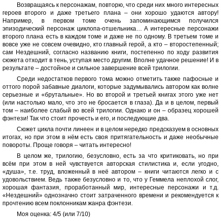
Возвращаясь к персонажам, повторю, что среди них много интересных
героев второго и даже третьего плана – они хорошо удаются автору!
Например, в первом томе очень запоминающимся получился
эпизодический персонаж циклопа-отшельника… А интересные персонажи
второго плана есть в каждом томе и даже не по одному. В третьем томе и
вовсе уже не совсем очевидно, кто главный герой, а кто – второстепенный;
сам Нездешний, согласно названию книги, постепенно по ходу развития
сюжета отходит в тень, уступая место другим. Вполне удачное решение! И в
результате – достойное и сильное завершение всей трилогии.
Среди недостатков первого тома можно отметить также пафосные и
оттого порой забавные диалоги, которые задумывались автором как волне
серьезные и «брутальные». Но во второй и третьей книгах этого уже нет
(или настолько мало, что это не бросается в глаза). Да и в целом, первый
том – наиболее слабый во всей трилогии. Однако и он – образец хорошей
фэнтези! Так что стоит прочесть и его, и последующие два.
Сюжет цикла почти линеен и в целом нередко предсказуем в основных
итогах, но при этом в нём есть своя притягательность и даже необычные
повороты. Проще говоря – читать интересно!
В целом же, трилогию, безусловно, есть за что критиковать, но при
всём при этом в ней чувствуется авторская стилистика и, если угодно,
«душа», т.е. труд, вложенный в неё автором – книги читаются легко и с
удовольствием. Ведь также безусловно и то, что у Геммела неплохой слог,
хорошая фантазия, проработанный мир, интересные персонажи и т.д.
«Нездешний» однозначно стоит затраченного времени и рекомендуется к
прочтению всем поклонникам жанра фэнтези.
Моя оценка: 4/5 (или 7/10)