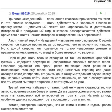
Оценка:
10
[
6
]
Evgenii2019
,
26 декабря 2019 г.
Трилогия «Нездешний» — признанная классика героического фэнтези.
И это вполне заслужено – книги действительно хорошие! Основные
преимущества – динамичный сюжет без «провисаний» и достаточно
интересный и продуманный мир, в котором разворачиваются действия.
Кроме того в книгах немало интересных второстепенных персонажей.
А вот главный герой – Нездешний – вызывает много вопросов. С одной
стороны, он хорошо прописан, автор продумал его историю и мотивации.
Но с другой стороны, он получился не только невероятно умелым и
практически неуязвимым, но и ещё и более невероятно везучим!
Первые две книги вообще страдают от так называемых «роялей в
кустах» и содержат регулярные невероятные спасения главного героя.
Особенно удивляют его враги, резко меняющие свои решения и
помогающие главному герою, хотя ещё несколько страниц или даже
абзацев назад собирались его убить! Да, в каждом отдельном случае этому
при желании можно найти какое-то «объяснение», но вот в совокупности
все эти случаи выглядят откровенно притянутыми за уши.
Третий том уже избавлен от таких проблем – явно сказалось то, что
автор со временем стал более опытен. Да и в целом сюжеты книг, что важно
отметить, становятся всё интересней от тома к тому. На мой взгляд,
особенно удалась последняя треть последнего тома и эпилог.
Кстати, интересно наблюдать, как от книги к книге с годами росло
мастерство писателя!