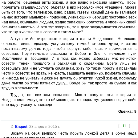
на работе, бешеный ритм жизни, я все равно находила минутку, чтобы
прочитать станицу-другую, обретая в них необъяснимое утешение. Может
быть от того, что телевизор, кино, радио, газеты каждый день вываливают
на нас истории маньяков и подонков, унижающих и берущих постоянно верх
над нами, обычными людьми, жадно хапающих богатства и упоенных своей
безнаказанностью. И, что тут говорить, то и дело закрадывается сомнение:
что толку в честности и совести в таком мире?
А тут эти бесхитростные истории о жизни Нездешнего. Неплохого
человека, лишь однажды уступившему темной стороне души, и затем
посвятившему долгие годы, чтобы вернуть себе честь и примириться с
совестью. Поучительные рассказы о Добре и Зле, о нелегком пути
Искупления и Прощения. И о том, как можно избежать мук нечистой
совести, теней прошлого и раскаяния о содеянном. Всего лишь не
совершать Зла и не уступать соблазнам, жить по таким простым правилам
чести и совести: не врать, не красть, защищать невинных, помогать слабым.
И никогда не убивать и даже не думать об отнятии чужой жизни, поскольку
даже мысли об этом пятнают душу... Вроде бы так просто на бумаге и как
трудно в реальности.
Трудно, но все-таки возможно. Может кому-то эти истории о
Нездешнем помогут, что-то объяснят, что-то подскажут, укрепят веру в себя
и не дадут угаснуть надежде.
Оценка:
9
[
11
]
Enquet
,
23 апреля 2015 г.
Возьму на себя великую честь побыть ложкой дёгтя в бочке меда