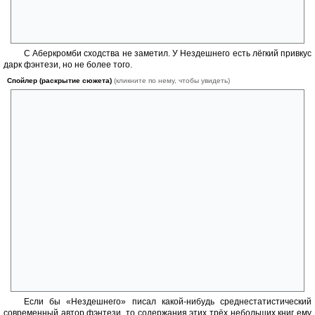
дважды воскрешён, сильно выбивается из общей картины и портит
впечатление. Про конец третьей книги я вообще молчу. Ну зачем
нужен был такой эпилог?
С Аберкромби сходства не заметил. У Нездешнего есть лёгкий привкус
дарк фэнтези, но не более того.
Спойлер (раскрытие сюжета)
(кликните по нему, чтобы увидеть)
По сути, главный враг Нездешнего, в борьбе с которым бессильно
помочь и его мастерство, и его фантастическая удачливость, — это
он сам. С одной стороны, он — «Серый Человек», который живёт
лишь прошлым, а с другой — «Рыцарь», который хочет прекратить
свои бесконечные скитания и остаться на одном месте, защищая
дорогих ему людей. Но, несмотря на то, что он является орудием
мести и, таким образом, служит Хаосу, в конечном итоге его поступки
приносят скорее благо, чем зло. Как Мефистофель в «Фаусте» Гёте:
«Я — часть той силы, что вечно хочет зла и вечно совершает благо».
Если бы не Нездешний, то и Орден Тридцати никогда не был бы
создан (а без них мистическому дару Тёмного Братства
противостоять было бы просто некому) , и Собиратель из племени
волков (единственный, у которого среди бесчисленного множества
линий вероятности получилось добиться успеха) не был бы рождён
(так как его родители не встретились бы). Так что война, которой
способствовало убийство короля, возможно, была наименьшим из
зол.
Если бы «Нездешнего» писал какой-нибудь среднестатистический
современный автор фэнтези, то содержания этих трёх небольших книг ему