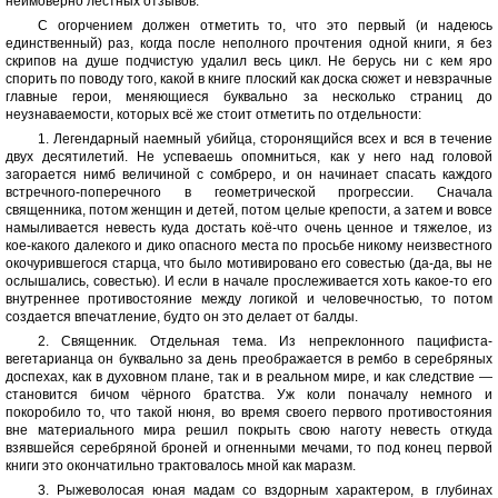
неимоверно лестных отзывов.
С огорчением должен отметить то, что это первый (и надеюсь
единственный) раз, когда после неполного прочтения одной книги, я без
скрипов на душе подчистую удалил весь цикл. Не берусь ни с кем яро
спорить по поводу того, какой в книге плоский как доска сюжет и невзрачные
главные герои, меняющиеся буквально за несколько страниц до
неузнаваемости, которых всё же стоит отметить по отдельности:
1. Легендарный наемный убийца, сторонящийся всех и вся в течение
двух десятилетий. Не успеваешь опомниться, как у него над головой
загорается нимб величиной с сомбреро, и он начинает спасать каждого
встречного-поперечного в геометрической прогрессии. Сначала
священника, потом женщин и детей, потом целые крепости, а затем и вовсе
намыливается невесть куда достать коё-что очень ценное и тяжелое, из
кое-какого далекого и дико опасного места по просьбе никому неизвестного
окочурившегося старца, что было мотивировано его совестью (да-да, вы не
ослышались, совестью). И если в начале прослеживается хоть какое-то его
внутреннее противостояние между логикой и человечностью, то потом
создается впечатление, будто он это делает от балды.
2. Священник. Отдельная тема. Из непреклонного пацифиста-
вегетарианца он буквально за день преображается в рембо в серебряных
доспехах, как в духовном плане, так и в реальном мире, и как следствие —
становится бичом чёрного братства. Уж коли поначалу немного и
покоробило то, что такой нюня, во время своего первого противостояния
вне материального мира решил покрыть свою наготу невесть откуда
взявшейся серебряной броней и огненными мечами, то под конец первой
книги это окончатильно трактовалось мной как маразм.
3. Рыжеволосая юная мадам со вздорным характером, в глубинах