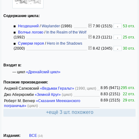
Содержание цикла:
Нездешний
/
Waylander
(1986)
7.90 (1515)
53 отз.
-
Волчье логово
/
In the Realm of the Wolf
(1992)
8.23 (1121)
25 отз.
-
Сумерки героя
/
Hero in the Shadows
(2000)
8.42 (1045)
30 отз.
-
Входит в:
— цикл
«Дренайский цикл»
Похожие произведения:
8.95 (9471)
295 отз.
Анджей Сапковский
«Ведьмак Геральт»
(1990, цикл)
8.83 (2151)
22 отз.
Джо Аберкромби
«Земной Круг»
(цикл)
8.69 (1515)
29 отз.
Роберт М. Вегнер
«Сказания Меекханского
пограничья»
(цикл)
+ещё 3 шт. похожего
Издания:
ВСЕ
(14)