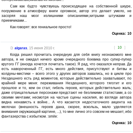
Сам как будто чувствуешь происходящее на собственной шкуре,
погружение в атмосферу книги оргомное, автор это делает умело, не
засоряя наш мозг излишними описаниями,хитрыми штучками и
приемчиками...
Как говорят: все гениальное просто!
Оценка:
10
[
10
]
algaras
,
15 июня 2010 г.
Когда решил прочитать очередную для себя книгу незнакомого мне
автора, я не ожидал ничего кроме очередного боевика про супер-пупер
крутого ГГ (иногда хочется почитать такое). Я рад, что оказался неправ. Да
есть навороченный ГГ, есть много действия, присутствуют и битвы и
колдуны-мистики – всего этого у других авторов завались, но в цикле про
Нездешнего есть ряд моментов, которые действительно захватывают, по
крайней мере меня: переживания Нездешнего, которого тяготит и его
прошлое и то, кем он стал; гибель героев, которых действительно жаль;
даже отрицательные персонажи предстают не безликими статистами, а со
своими мечтами; несмотря на частые сцены насилия, во взгляде автора
видна ненависть к войне... А что касается недостаточного акцента на
мелочах (внешность героев дана, скорее, вскользь, мало уделяется
внимания окружающей картине, ...), то мне лично это совсем не мешает, ибо
фантазерства с избытком. :smile:
Оценка:
10