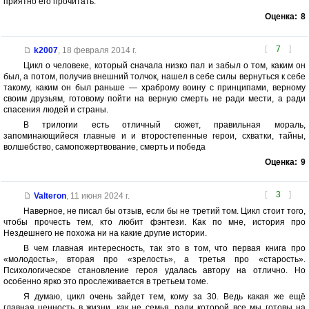
приятно его прочитать.
Оценка:
8
[
7
]
k2007
,
18 февраля 2014 г.
Цикл о человеке, который сначала низко пал и забыл о том, каким он
был, а потом, получив внешний толчок, нашел в себе силы вернуться к себе
такому, каким он был раньше — храброму воину с принципами, верному
своим друзьям, готовому пойти на верную смерть не ради мести, а ради
спасения людей и страны.
В трилогии есть отличный сюжет, правильная мораль,
запоминающийеся главные и и второстепенные герои, схватки, тайны,
волшебство, самопожертвование, смерть и победа
Оценка:
9
[
3
]
Valteron
,
11 июня 2024 г.
Наверное, не писал бы отзыв, если бы не третий том. Цикл стоит того,
чтобы прочесть тем, кто любит фэнтези. Как по мне, история про
Нездешнего не похожа ни на какие другие истории.
В чем главная интересность, так это в том, что первая книга про
«молодость», вторая про «зрелость», а третья про «старость».
Психологическое становление героя удалась автору на отлично. Но
особенно ярко это прослеживается в третьем томе.
Я думаю, цикл очень зайдет тем, кому за 30. Ведь какая же ещё
главная ценность в жизни, как не семья, ради которой все мы готовы на