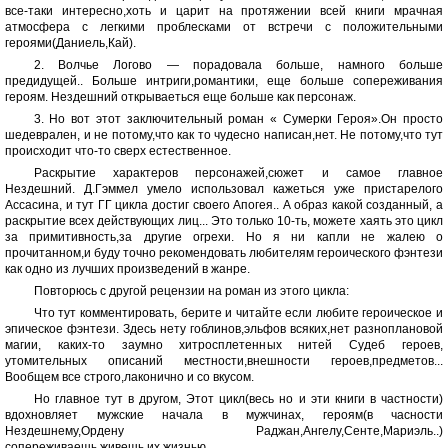
все-таки интересно,хоть и царит на протяжении всей книги мрачная
атмосфера с легкими проблесками от встречи с положительными
героями(Даниель,Кай).
2. Волчье Логово — порадовала больше, намного больше
предидущей.. Больше интриги,романтики, еще больше сопереживания
героям. Нездешний открываеться еще больше как персонаж.
3. Но вот этот заключительный роман « Сумерки Героя».Он просто
шедеврален, и не потому,что как то чудесно написан,нет. Не потому,что тут
происходит что-то сверх естественное.
Раскрытие характеров персонажей,сюжет и самое главное
Нездешний. Д.Гэммел умело использовал кажеться уже пристарелого
Ассасина, и тут ГГ цикла достиг своего Апогея.. А образ какой созданный, а
раскрытие всех действующих лиц... Это только 10-ть, можете хаять это цикл
за примитивность,за другие огрехи. Но я ни капли не жалею о
прочитанном,и буду точно рекомендовать любителям героического фэнтези
как одно из лучших произведений в жанре.
Повторюсь с другой рецензии на роман из этого цикла:
Что тут комментировать, берите и читайте если любите героическое и
эпическое фэнтези. Здесь нету гоблинов,эльфов всяких,нет разноплановой
магии, каких-то заумно хитросплетенных нитей Судеб героев,
утомительных описаний местности,внешности героев,предметов...
Вообщем все строго,лаконично и со вкусом.
Но главное тут в другом, Этот цикл(весь но и эти книги в частности)
вдохновляет мужские начала в мужчинах, героям(в часности
Нездешнему,Ордену Раджан,Ангелу,Сенте,Мариэль..)
сопереживаешь,живешь их жизнью...