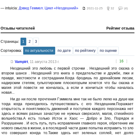
— intuicia:
Дэвид Геммел. Цикл «Нездешний»
2021-11-25
32
(4)
Отзывы читателей
Рейтинг отзыва
Страницы:
1
2
3
Сортировка:
по актуальности
по дате
по рейтингу
по оценке
[
16
]
Vampirt
,
11 августа 2013 г.
Нездешний это любовь с первой строчки . Нездешний это сказка о
втором шансе . Нездешний это книга о предательстве и дружбе, лжи и
правде, жестокости и сострадании.Когда бродишь по дренайским лесам,
надирским степям, гульготирским плоскогорьям хочется что бы сказка и
магия этой повести не кончалась, а если и кончиться чтобы началась
новая...
Ни до ни после прочтения Гэммела мне так не было легко на душе как
тогда когда приходилось путешествовать с его Нездешним.Поражает
открытость и понятливость движений и поступков каждого персонажа нет
здесь и всяких разных зачастую не нужных сверхсилл, магов, стихийного
волшебства.А есть только Исток и Хаос — Добро и Зло, Порядок и
Разрушение . И есть путь, путь исправления главного героя, обретение им
нового смысла в жизни, а в последней части даже попытка исправить то зло
что совершил конгда то.Также здесь нет зеленых соплей, нет долго