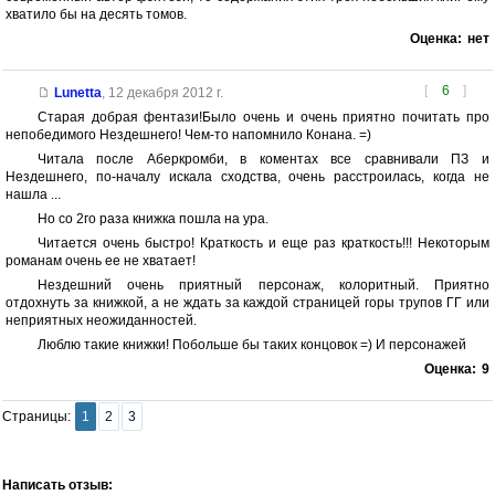
хватило бы на десять томов.
Оценка:
нет
[
6
]
Lunetta
,
12 декабря 2012 г.
Старая добрая фентази!Было очень и очень приятно почитать про
непобедимого Нездешнего! Чем-то напомнило Конана. =)
Читала после Аберкромби, в коментах все сравнивали ПЗ и
Нездешнего, по-началу искала сходства, очень расстроилась, когда не
нашла ...
Но со 2го раза книжка пошла на ура.
Читается очень быстро! Краткость и еще раз краткость!!! Некоторым
романам очень ее не хватает!
Нездешний очень приятный персонаж, колоритный. Приятно
отдохнуть за книжкой, а не ждать за каждой страницей горы трупов ГГ или
неприятных неожиданностей.
Люблю такие книжки! Побольше бы таких концовок =) И персонажей
Оценка:
9
Страницы:
1
2
3
Написать отзыв: