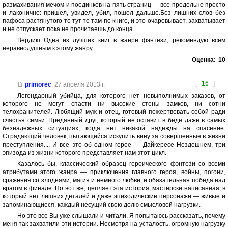
размахивания мечом и поединков на пять страниц — все предельно просто
и лаконично: пришел, увидел, убил, пошел дальше.Без лишних слов без
пафоса растянутого то тут то там по книге, и это очаровывает, захватывает
и не отпускает пока не прочитаешь до конца.
Вердикт.:Одна из лучших книг в жанре фэнтези, рекомендую всем
неравнодушным к этому жанру
Оценка:
10
[
16
]
primorec
,
27 апреля 2013 г.
Легендарный убийца, для которого нет невыполнимых заказов, от
которого не могут спасти ни высокие стены замков, ни сотни
телохранителей. Любящий муж и отец, готовый пожертвовать собой ради
счастья семьи. Преданный друг, который не оставит в беде даже в самых
безнадежных ситуациях, когда нет никакой надежды на спасение.
Страдающий человек, пытающийся искупить вину за совершенные в жизни
преступления.... И все это об одном герое — Дайкересе Нездешнем, три
эпизода из жизни которого представляет нам этот цикл.
Казалось бы, классический образец героического фэнтези со всеми
атрибутами этого жанра — приключения главного героя, войны, погони,
сражения со злодеями, магия и немного любви, и обязательная победа над
врагом в финале. Но вот же, цепляет эта история, мастерски написанная, в
который нет лишних деталей и даже эпизодические персонажи — живые и
запоминающиеся, каждый несущий свою долю смысловой нагрузки.
Но это все Вы уже слышали и читали. Я попытаюсь рассказать, почему
меня так захватили эти истории. Несмотря на усталость, огромную нагрузку