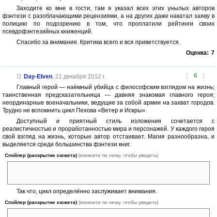
Заходите ко мне в гости, там я указал всех этих унылых авторов
фэнтези с разоблачающими рецензиями, а на других даже накатал заяву в
полицию по подозрению в том, что проплатили рейтинги своих
псевдофэнтезийных книженций.
Спасибо за внимания. Критика всего и вся приветствуется.
Оценка:
7
[
6
]
Day-Elven
,
21 декабря 2012 г.
Главный герой — наёмный убийца с философским взглядом на жизнь;
таинственная предсказательница — давняя знакомая главного героя;
неординарные военачальники, ведущие за собой армии на захват городов.
Трудно не вспомнить цикл Пехова «Ветер и Искры».
Доступный и приятный стиль изложения сочетается с
реалистичностью и проработанностью мира и персонажей. У каждого героя
свой взгляд на жизнь, которые автор отстаивает. Магия разнообразна, и
выделяется среди большинства фэнтези книг.
Спойлер (раскрытие сюжета)
(кликните по нему, чтобы увидеть)
Здесь есть противостояние Истока и Хаоса, и призыв демонов, и
шаманизм кочевников, и техномагия Древних, и много чего ещё.
Так что, цикл определённо заслуживает внимания.
Спойлер (раскрытие сюжета)
(кликните по нему, чтобы увидеть)
Но то, что после финалов первой и второй книг главный герой был