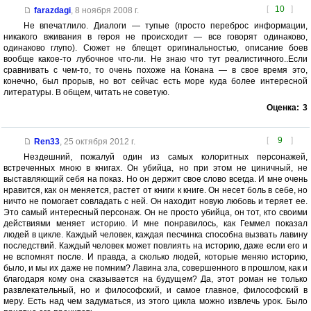
[
10
]
farazdagi
,
8 ноября 2008 г.
Не впечатлило. Диалоги — тупые (просто переброс информации,
никакого вживания в героя не происходит — все говорят одинаково,
одинаково глупо). Сюжет не блещет оригинальностью, описание боев
вообще какое-то лубочное что-ли. Не знаю что тут реалистичного..Если
сравнивать с чем-то, то очень похоже на Конана — в свое время это,
конечно, был прорыв, но вот сейчас есть море куда более интересной
литературы. В общем, читать не советую.
Оценка:
3
[
9
]
Ren33
,
25 октября 2012 г.
Нездешний, пожалуй один из самых колоритных персонажей,
встреченных мною в книгах. Он убийца, но при этом не циничный, не
выставляющий себя на показ. Но он держит свое слово всегда. И мне очень
нравится, как он меняется, растет от книги к книге. Он несет боль в себе, но
ничто не помогает совладать с ней. Он находит новую любовь и теряет ее.
Это самый интересный персонаж. Он не просто убийца, он тот, кто своими
действиями меняет историю. И мне понравилось, как Геммел показал
людей в цикле. Каждый человек, каждая песчинка способна вызвать лавину
последствий. Каждый человек может повлиять на историю, даже если его и
не вспомнят после. И правда, а сколько людей, которые меняю историю,
было, и мы их даже не помним? Лавина зла, совершенного в прошлом, как и
благодаря кому она сказывается на будущем? Да, этот роман не только
развлекательный, но и философский, и самое главное, философский в
меру. Есть над чем задуматься, из этого цикла можно извлечь урок. Было