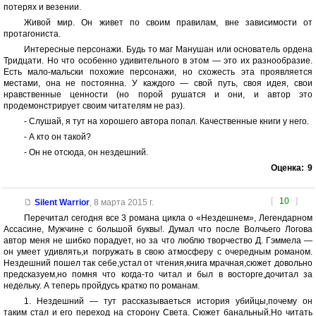
потерях и везении.
Живой мир. Он живет по своим правилам, вне зависимости от
протагониста.
Интересные персонажи. Будь то маг Манушан или основатель ордена
Тридцати. Но что особенно удивительного в этом — это их разнообразие.
Есть мало-мальски похожие персонажи, но схожесть эта проявляется
местами, она не постоянна. У каждого — свой путь, своя идея, свои
нравственные ценности (но порой рушатся и они, и автор это
продемонстрирует своим читателям не раз).
- Слушай, я тут на хорошего автора попал. Качественные книги у него.
- А кто он такой?
- Он не отсюда, он нездешний.
Оценка:
9
[
10
]
Silent Warrior
,
8 марта 2015 г.
Перечитал сегодня все 3 романа цикла о «Нездешнем», Легендарном
Ассасине, Мужчине с большой буквы!. Думал что после Волчьего Логова
автор меня не шибко порадует, но за что люблю творчество Д. Гэммела —
он умеет удивлять,и погружать в свою атмосферу с очередным романом.
Нездешний пошел так себе,устал от чтения,книга мрачная,сюжет довольно
предсказуем,но помня что когда-то читал и был в восторге,дочитал за
недельку. А теперь пройдусь кратко по романам.
1. Нездешний — тут рассказываеться история убийцы,почему он
таким стал и его переход на сторону Света. Сюжет банальный,Но читать