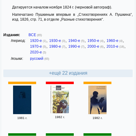
Датируется началом ноября 1824 г. (черновой автограф).
Напечатано Пушкиным впервые в „Стихотворениях А. Пушкина“,
изд. 1826, стр. 71, в отделе „Разные стихотворения“.
Издания:
ВСЕ
(65)
/период:
1920-е
,
1930-е
,
1940-е
,
1950-е
,
1960-е
,
(1)
(3)
(5)
(4)
(4)
1970-е
,
1980-е
,
1990-е
,
2000-е
,
2010-е
,
(5)
(7)
(7)
(6)
(18)
2020-е
(5)
/языки:
русский
(65)
+ещё 22 издания
1982 г.
1981 г.
1982 г.