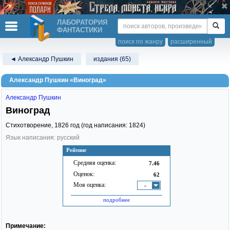
ЛАБОРАТОРИЯ
ФАНТАСТИКИ
поиск по жанру
расширенный
◄ Александр Пушкин
издания (65)
Александр Пушкин «Виноград»
Александр Пушкин
Виноград
Стихотворение,
1826
год (год написания: 1824)
Язык написания: русский
Рейтинг
Средняя оценка:
7.46
Оценок:
62
Моя оценка:
-
подробнее
Примечание: