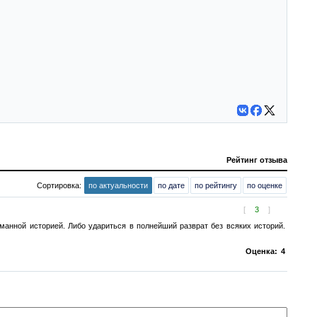
Рейтинг отзыва
Сортировка:
по актуальности
по дате
по рейтингу
по оценке
[
3
]
манной историей. Либо удариться в полнейший разврат без всяких историй.
Оценка:
4