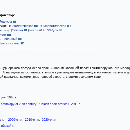
ификатор:
Реализм
тики:
Психологическое
|
Юмористическое
аш мир (Земля)
(
Россия/СССР/Русь
)
0 век
а:
Линейный
Для взрослых
са курьерского поезда ехало трое: чиновник казённой палаты Четвероруков, его м
А на одной из остановок к ним в купе подсел незнакомец в косматом пальто и до
ый пассажир, похоже, знает способ скоротать время в душном купе.
ицы»
, 1910 г.
n anthology of 20th century Russian short stories»
, 2011 г.
-е
,
2000-е
,
2010-е
,
2020-е
(2)
(3)
(3)
(2)
лийский
(1)