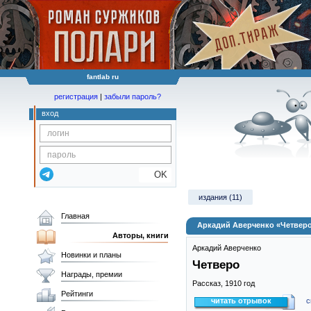
fantlab ru
регистрация
|
забыли пароль?
вход
OK
издания (11)
Главная
Аркадий Аверченко «Четвер
Авторы, книги
Аркадий Аверченко
Новинки и планы
Четверо
Награды, премии
Рассказ,
1910
год
Рейтинги
читать отрывок
с