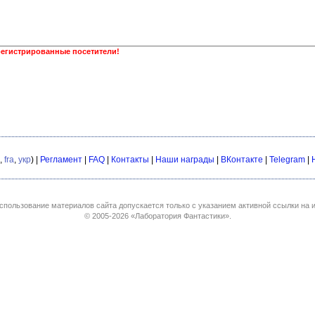
регистрированные посетители!
,
fra
,
укр
) |
Регламент
|
FAQ
|
Контакты
|
Наши награды
|
ВКонтакте
|
Telegram
|
спользование материалов сайта допускается только с указанием активной ссылки на и
© 2005-2026
«Лаборатория Фантастики»
.