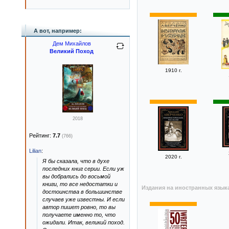
А вот, например:
Дем Михайлов
Великий Поход
1910 г.
2018
Рейтинг:
7.7
(766)
Lilian
:
2020 г.
Я бы сказала, что в духе
последних книг серии. Если уж
вы добрались до восьмой
книги, то все недостатки и
Издания на иностранных язык
достоинства в большинстве
случаев уже известны. И если
автор пишет ровно, то вы
получаете именно то, что
ожидали. Итак, великий поход.