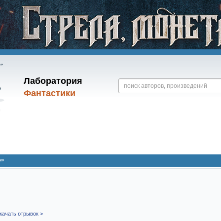
Лаборатория
Фантастики
о»
качать отрывок >