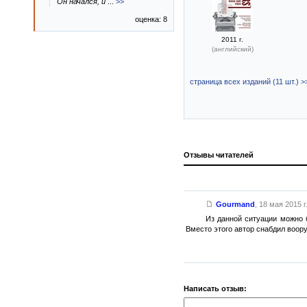
Он начался, и
...
>>
оценка: 8
2011 г.
(английский)
страница всех изданий (11 шт.) >
Отзывы читателей
Gourmand
,
18 мая 2015 г
Из данной ситуации можно 
Вместо этого автор снабдил воор
Написать отзыв: