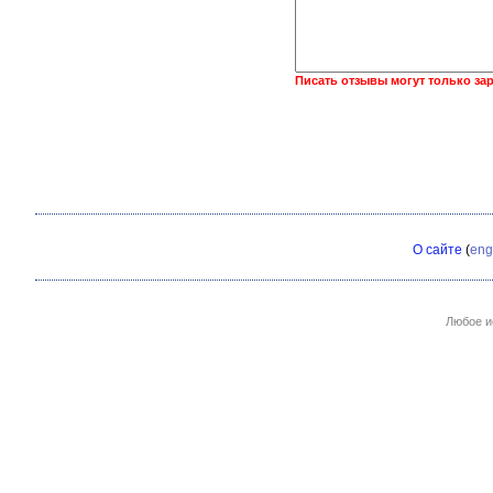
Писать отзывы могут только за
О сайте
(
eng
Любое и