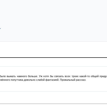
>
.
было выжать намного больше. Уж хотя бы связать всех троих какой-то общей приду
ужённого попутчика довольно слабой фантазией. Провальный рассказ.