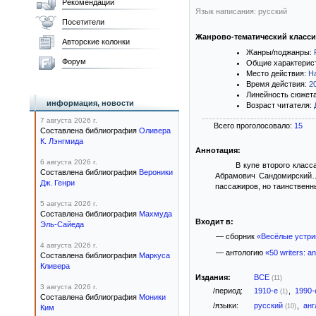
Рекомендации
Язык написания: русский
Посетители
Жанрово-тематический класс
Авторские колонки
Жанры/поджанры:
Форум
Общие характерис
Место действия:
Н
Время действия:
2
Линейность сюжет
информация, новости
Возраст читателя:
7 августа 2026 г.
Всего проголосовало:
15
Составлена библиография
Оливера
К. Лэнгмида
Аннотация:
6 августа 2026 г.
В купе второго клас
Составлена библиография
Вероники
Абрамович Сандомирский… 
Дж. Генри
пассажиров, но таинственн
5 августа 2026 г.
Составлена библиография
Махмуда
Входит в:
Эль-Сайеда
— сборник
«Весёлые устр
4 августа 2026 г.
— антологию
«50 writers: a
Составлена библиография
Маркуса
Кливера
Издания:
ВСЕ
(11)
3 августа 2026 г.
/период:
1910-е
,
1990
(1)
Составлена библиография
Моники
/языки:
русский
,
анг
(10)
Ким