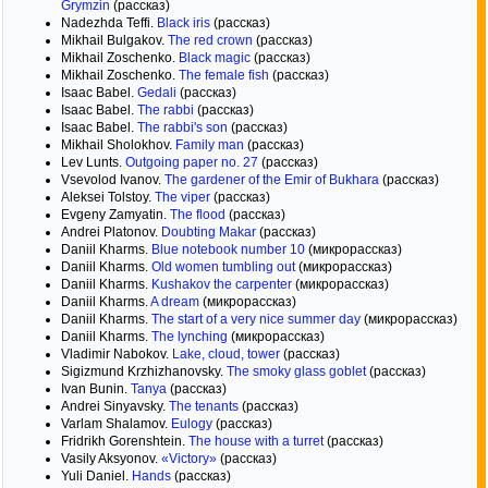
Grymzin
(рассказ)
Nadezhda Teffi.
Black iris
(рассказ)
Mikhail Bulgakov.
The red crown
(рассказ)
Mikhail Zoschenko.
Black magic
(рассказ)
Mikhail Zoschenko.
The female fish
(рассказ)
Isaac Babel.
Gedali
(рассказ)
Isaac Babel.
The rabbi
(рассказ)
Isaac Babel.
The rabbi's son
(рассказ)
Mikhail Sholokhov.
Family man
(рассказ)
Lev Lunts.
Outgoing paper no. 27
(рассказ)
Vsevolod Ivanov.
The gardener of the Emir of Bukhara
(рассказ)
Aleksei Tolstoy.
The viper
(рассказ)
Evgeny Zamyatin.
The flood
(рассказ)
Andrei Platonov.
Doubting Makar
(рассказ)
Daniil Kharms.
Blue notebook number 10
(микрорассказ)
Daniil Kharms.
Old women tumbling out
(микрорассказ)
Daniil Kharms.
Kushakov the carpenter
(микрорассказ)
Daniil Kharms.
A dream
(микрорассказ)
Daniil Kharms.
The start of a very nice summer day
(микрорассказ)
Daniil Kharms.
The lynching
(микрорассказ)
Vladimir Nabokov.
Lake, cloud, tower
(рассказ)
Sigizmund Krzhizhanovsky.
The smoky glass goblet
(рассказ)
Ivan Bunin.
Tanya
(рассказ)
Andrei Sinyavsky.
The tenants
(рассказ)
Varlam Shalamov.
Eulogy
(рассказ)
Fridrikh Gorenshtein.
The house with a turret
(рассказ)
Vasily Aksyonov.
«Victory»
(рассказ)
Yuli Daniel.
Hands
(рассказ)