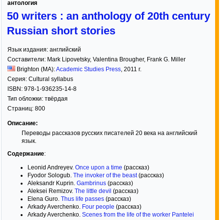
антология
50 writers : an anthology of 20th century
Russian short stories
Язык издания:
английский
Составители:
Mark Lipovetsky
,
Valentina Brougher
,
Frank G. Miller
Brighton (MA):
Academic Studies Press
,
2011
г.
Серия:
Cultural syllabus
ISBN:
978-1-936235-14-8
Тип обложки:
твёрдая
Страниц:
800
Описание:
Переводы рассказов русских писателей 20 века на английский
язык.
Содержание
:
Leonid Andreyev.
Once upon a time
(рассказ)
Fyodor Sologub.
The invoker of the beast
(рассказ)
Aleksandr Kuprin.
Gambrinus
(рассказ)
Aleksei Remizov.
The little devil
(рассказ)
Elena Guro.
Thus life passes
(рассказ)
Arkady Averchenko.
Four people
(рассказ)
Arkady Averchenko.
Scenes from the life of the worker Pantelei