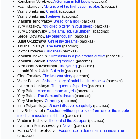
Konstantin Vorobyov.
A German in felt boots
(рассказ)
Fazil Iskander .
My uncle of the highest principles
(рассказ)
Vasily Shukshin.
Chudik
(рассказ)
Vasily Shukshin.
I believe!
(рассказ)
Vladimir Tendryakov.
Bread for a dog
(рассказ)
Yury Kazakov.
You cried bitterly in your sleep
(рассказ)
Yury Dombrovsky.
Little arm, leg, cucumber...
(рассказ)
Sergei Dovlatov.
My older cousin
(рассказ)
Bulat Okudzhava.
Girl of my dreams
(рассказ)
Tatiana Tolstaya.
The fakir
(рассказ)
Viktor Erofeyev.
Galoshes
(рассказ)
Vladimir Makanin.
Surrealism in a proletarian district
(повесть)
Vladimir Sorokin.
Passing through
(рассказ)
Aleksandr Solzhenitsyn.
The young
(рассказ)
Leonid Yuzefovich.
Butterfly
(рассказ)
Oleg Ermakov.
The last war story
(рассказ)
Viktor Pelevin.
A short history of paint-ball in Moscow
(рассказ)
Lyudmila Ulitskaya.
The queen of spades
(рассказ)
Yury Buida.
More and more angels
(рассказ)
Yury Buida.
The Samurai's dream
(рассказ)
Yury Mamleyev.
Currency
(рассказ)
Irina Polyanskaya.
Snow falls ever so quietly
(рассказ)
Lev Rubinshtein.
Teachers without pupils, or from under the rubble
into the mausoleum of thine
(рассказ)
Vladimir Tuchkov.
The lord of the Steppes
(рассказ)
Lyudmila Petrushevskaya.
Never
(рассказ)
Marina Vishnevetskaya.
Experience in demonstrating mourning
(рассказ)