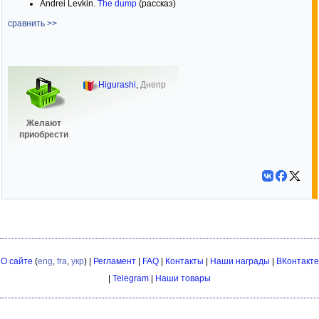
Andrei Levkin.
The dump
(рассказ)
сравнить >>
Higurashi
,
Днепр
Желают
приобрести
О сайте
(
eng
,
fra
,
укр
) |
Регламент
|
FAQ
|
Контакты
|
Наши награды
|
ВКонтакте
|
Telegram
|
Наши товары