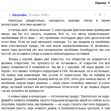
Оценка:
5
[
2
]
Alexandre
,
25 июня 2009 г.
Написано убедительно, напористо, красиво. Автор в своем
репертуаре, эссе мне нравится.
А теперь моё, личное мнение. С некоторыми фактическими примерами
явная, как бы это сказать, неувязка. Всё то, что автор провозглашает
проблемами 20-го века — это проблемы последних двух-трёх десятилетий
этого века. Если не ещё меньшего периода. Т.е. мы выдаем за проблемы
века собственные нужды, так или иначе нереализованные. И, возможно,
через пару десятков лет все сегодняшние проблемы позабудутся, как сон
пустой, не оставив и следа в памяти неблагодарных потомков.
Теперь к героям. Давно уже известно, что общество не нуждается в
великих открытиях. Но прогресс-то не остановить. И открытия эти всё
равно появляются и появляются. Так же и с героями. «В наше время тот
герой», кто сможет победить коррупцию в ГАИ. Не меньше, но и не больше.
Не нужны нам революции. Мы устали от перестроек. Мы не пойдём на
выборы. Давайте снизим размер взяток на 15%, этого для начала хватит. И
проблема героев будет решена — оные герои спокойно завязнут в слоях
мёда, который нальют им восторженные почитатели. И до первых рядов,
так же спокойно не доберутся.
А новые идеи и концепции — потихонечку придут. Торопиться не надо.
Давайте немного поживём, просто подышим воздухом, какой он сейчас есть,
погуляем, поработаем, как привыкли — не надо строить светлого будущего,
построим просто ещё немного домов, и развлекательных центров. А там