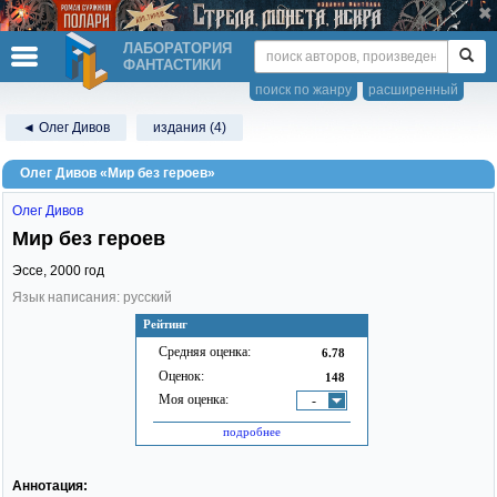
ЛАБОРАТОРИЯ
ФАНТАСТИКИ
поиск по жанру
расширенный
◄ Олег Дивов
издания (4)
Олег Дивов «Мир без героев»
Олег Дивов
Мир без героев
Эссе,
2000
год
Язык написания: русский
Рейтинг
Средняя оценка:
6.78
Оценок:
148
Моя оценка:
-
подробнее
Аннотация: