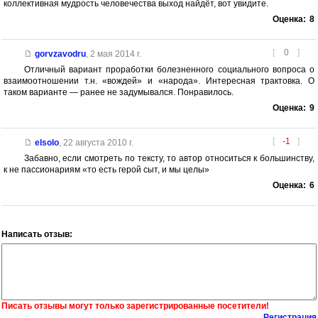
коллективная мудрость человечества выход найдёт, вот увидите.
Оценка:
8
[
0
]
gorvzavodru
,
2 мая 2014 г.
Отличный вариант проработки болезненного социального вопроса о
взаимоотношении т.н. «вождей» и «народа». Интересная трактовка. О
таком варианте — ранее не задумывался. Понравилось.
Оценка:
9
[
-1
]
elsolo
,
22 августа 2010 г.
Забавно, если смотреть по тексту, то автор относиться к большинству,
к не пассионариям «то есть герой сыт, и мы целы»
Оценка:
6
Написать отзыв:
Писать отзывы могут только зарегистрированные посетители!
Регистрация