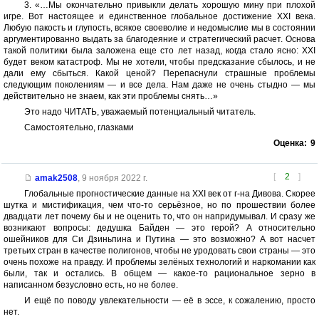
3. «…Мы окончательно привыкли делать хорошую мину при плохой
игре. Вот настоящее и единственное глобальное достижение XXI века.
Любую пакость и глупость, всякое своеволие и недомыслие мы в состоянии
аргументированно выдать за благодеяние и стратегический расчет. Основа
такой политики была заложена еще сто лет назад, когда стало ясно: XXI
будет веком катастроф. Мы не хотели, чтобы предсказание сбылось, и не
дали ему сбыться. Какой ценой? Перепаснули страшные проблемы
следующим поколениям — и все дела. Нам даже не очень стыдно — мы
действительно не знаем, как эти проблемы снять…»
Это надо ЧИТАТЬ, уважаемый потенциальный читатель.
Самостоятельно, глазками
Оценка:
9
[
2
]
amak2508
,
9 ноября 2022 г.
Глобальные прогностические данные на XXI век от г-на Дивова. Скорее
шутка и мистификация, чем что-то серьёзное, но по прошествии более
двадцати лет почему бы и не оценить то, что он напридумывал. И сразу же
возникают вопросы: дедушка Байден — это герой? А относительно
ошейников для Си Дзиньпина и Путина — это возможно? А вот насчет
третьих стран в качестве полигонов, чтобы не уродовать свои страны — это
очень похоже на правду. И проблемы зелёных технологий и наркомании как
были, так и остались. В общем — какое-то рациональное зерно в
написанном безусловно есть, но не более.
И ещё по поводу увлекательности — её в эссе, к сожалению, просто
нет.