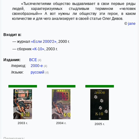
«Тысячелетиями общество выдавливает в свои первые ряды
людей, характеризуемых стыдливым термином «человек
своеобразный»» А вот нужны ли обществу эти герои, в каком
количестве и для чего анализирует в своей статье Олег Дивов.
©
jane
Входит в:
— журнал
«Если 2000'2»
, 2000 г.
— сборник
«К-10»
, 2003 г.
Издания:
ВСЕ
(4)
/период:
2000-е
(4)
/языки:
русский
(4)
2003 г.
2004 г.
2005 г.
Периодика: