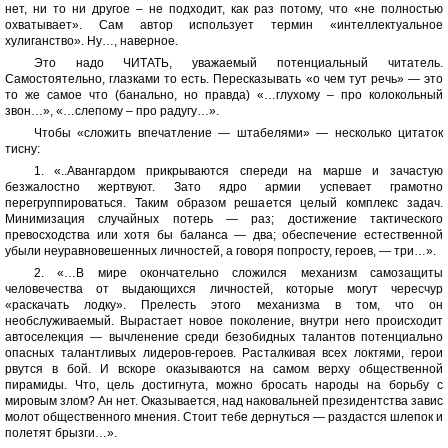
нет, ни то ни другое – не подходит, как раз потому, что «не полностью
охватывает». Сам автор использует термин «интеллектуальное
хулиганство». Ну…, наверное.
Это надо ЧИТАТЬ, уважаемый потенциальный читатель.
Самостоятельно, глазками то есть. Пересказывать «о чем тут речь» — это
то же самое что (банально, но правда) «…глухому – про колокольный
звон…», «…слепому – про радугу…».
Чтобы «сложить впечатление — штабелями» — несколько цитаток
тисну:
1. «..Авангардом прикрываются спереди на марше и зачастую
безжалостно жертвуют. Зато ядро армии успевает грамотно
перегруппироваться. Таким образом решается целый комплекс задач.
Минимизация случайных потерь — раз; достижение тактического
превосходства или хотя бы баланса — два; обеспечение естественной
убыли неуравновешенных личностей, а говоря попросту, героев, — три…».
2. «…В мире окончательно сложился механизм самозащиты
человечества от выдающихся личностей, которые могут чересчур
«раскачать лодку». Прелесть этого механизма в том, что он
необслуживаемый. Вырастает новое поколение, внутри него происходит
автоселекция — вычленение среди безобидных талантов потенциально
опасных талантливых лидеров-героев. Расталкивая всех локтями, герои
рвутся в бой. И вскоре оказываются на самом верху общественной
пирамиды. Что, цель достигнута, можно бросать народы на борьбу с
мировым злом? Ан нет. Оказывается, над наковальней президентства завис
молот общественного мнения. Стоит тебе дернуться — раздастся шлепок и
полетят брызги…».