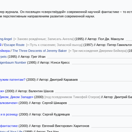
ер журнала. Он посвящен «сверхтвёрдой» современной научной фантастике – то есть
им перспективным направлениям развития современной науки.
ng Angel
[= Заново рождённые; Записать Ангела]
(1995)
//
Автор: Пол Дж. Макоули
й
/
Escape Route
[= Путь к спасению; Запасной выход]
(1997)
//
Автор: Питер Гамильт
ейкера
/
The Three Descents of Jeremy Baker
[= Три нисхождения Джереми Бейкера]
(1
rpets
(1995)
//
Автор: Грег Иган
igenbaum Number
(1995)
//
Автор: Нэнси Кресс
чужим патентам?
(2000)
//
Автор: Дмитрий Караваев
еж»
(2000)
//
Автор: Валентин Шахов
Диком, Диком Западе»
(2000)
[под псевдонимом Тимофей Озеров]
//
Автор: Дмитрий Б
алковичем»
(2000)
//
Автор: Сергей Шикарев
 и в розницу
(2000)
//
Автор: Сергей Кудрявцев
 фантастике
(2000)
//
Автор: Евгений Викторович Харитонов
tory of Your Life
(1998)
//
Автор: Тед Чан