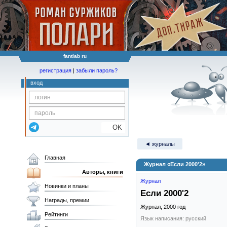
fantlab ru
регистрация
|
забыли пароль?
вход
OK
◄ журналы
Главная
Журнал «Если 2000'2»
Авторы, книги
Журнал
Новинки и планы
Если 2000'2
Награды, премии
Журнал,
2000
год
Рейтинги
Язык написания: русский