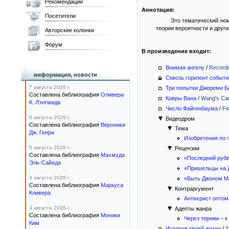
Рекомендации
Аннотация:
Посетители
Это тематический ном
теории вероятности и друг
Авторские колонки
Форум
В произведение входит:
Внимая ангелу
/
Recordi
информация, новости
Сквозь горизонт событи
7 августа 2026 г.
Три попытки Джереми Б
Составлена библиография
Оливера
Ковры Вана
/
Wang's Ca
К. Лэнгмида
Число Файгенбаума
/
Fe
6 августа 2026 г.
Видеодром
Составлена библиография
Вероники
Тема
Дж. Генри
Изобретения по 
5 августа 2026 г.
Рецензии
Составлена библиография
Махмуда
«Последний руб
Эль-Сайеда
«Пришельцы на 
4 августа 2026 г.
«Быть Джоном М
Составлена библиография
Маркуса
Контраргумент
Кливера
Антихрист оптом
3 августа 2026 г.
Адепты жанра
Составлена библиография
Моники
Через тернии – к
Ким
История твоей жизни
/
S