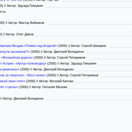
00)
//
Автор: Эдуард Геворкян
ость
00)
//
Автор: Виктор Войников
о
0)
//
Автор: Олег Дивов
Вернора Винджа «Пламя над бездной»
(2000)
//
Автор: Сергей Шикарев
Патруль вызывали?»
(2000)
//
Автор: Дмитрий Володихин
. «Волшебная дорога»
(2000)
//
Автор: Сергей Питиримов
рт Асприн. «Артур-полководец»
(2000)
//
Автор: Эдуард Геворкян
ти ржавчины»
(2000)
//
Автор: Дмитрий Володихин
ник за смертью». «Восстание»
(2000)
//
Автор: Сергей Питиримов
имой змеи спят»
(2000)
//
Автор: Виталий Каплан
лёт стрелы»
(2000)
//
Автор: Наталия Мазова
)
//
Автор: Дмитрий Володихин