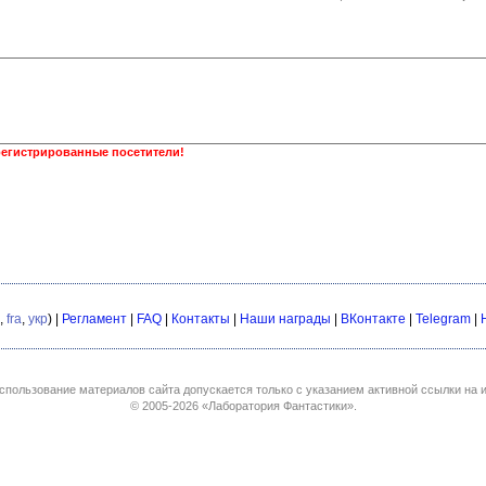
регистрированные посетители!
,
fra
,
укр
) |
Регламент
|
FAQ
|
Контакты
|
Наши награды
|
ВКонтакте
|
Telegram
|
спользование материалов сайта допускается только с указанием активной ссылки на и
© 2005-2026
«Лаборатория Фантастики»
.