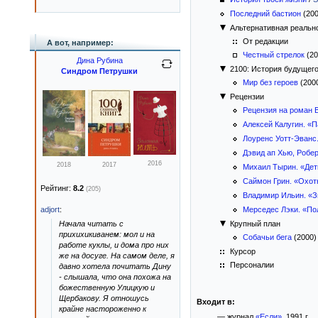
Последний бастион
(20
Альтернативная реальн
От редакции
А вот, например:
Честный стрелок
(20
Дина Рубина
2100: История будущег
Синдром Петрушки
Мир без героев
(200
Рецензии
Рецензия на роман 
Алексей Калугин. «
Лоуренс Уотт-Эванс
Дэвид ап Хью, Робе
2016
2018
2017
Михаил Тырин. «Де
Саймон Грин. «Охот
Рейтинг:
8.2
(205)
Владимир Ильин. «З
adjort
:
Мерседес Лэки. «По
Начала читать с
Крупный план
прихихикиванем: мол и на
Собачьи бега
(2000
работе куклы, и дома про них
Курсор
же на досуге. На самом деле, я
Персоналии
давно хотела почитать Дину
- слышала, что она похожа на
божественную Улицкую и
Щербакову. Я отношусь
Входит в:
крайне настороженно к
— журнал
«Если»
, 1991 г.