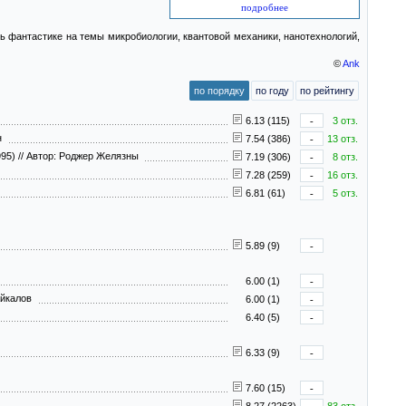
подробнее
 фантастике на темы микробиологии, квантовой механики, нанотехнологий,
©
Ank
по порядку
по году
по рейтингу
6.13 (115)
-
3 отз.
он
7.54 (386)
-
13 отз.
995)
//
Автор: Роджер Желязны
7.19 (306)
-
8 отз.
7.28 (259)
-
16 отз.
6.81 (61)
-
5 отз.
5.89 (9)
-
6.00 (1)
-
айкалов
6.00 (1)
-
6.40 (5)
-
6.33 (9)
-
7.60 (15)
-