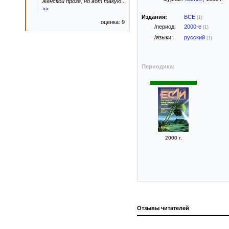
женской прозе, но вот такую
...
>>
Издания:
ВСЕ
(1)
оценка: 9
/период:
2000-е
(1)
/языки:
русский
(1)
Периодика:
2000 г.
Отзывы читателей