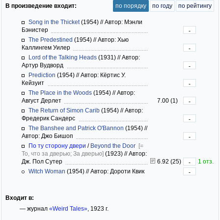
В произведение входит:
по порядку
по году
по рейтингу
Song in the Thicket
(1954)
//
Автор: Мэнли
Бэнистер
-
The Predestined
(1954)
//
Автор: Хью
Каллингем Уилер
-
Lord of the Talking Heads
(1931)
//
Автор:
Артур Вудворд
-
Prediction
(1954)
//
Автор: Кёртис У.
Кейзуит
-
The Place in the Woods
(1954)
//
Автор:
Август Дерлет
7.00 (1)
-
The Return of Simon Carib
(1954)
//
Автор:
Фредерик Сандерс
-
The Banshee and Patrick O'Bannon
(1954)
//
Автор: Джо Бишоп
-
По ту сторону двери
/
Beyond the Door
[=
То, что за дверью; За дверью]
(1923)
//
Автор:
Дж. Пол Сутер
6.92 (25)
1 отз.
-
Witch Woman
(1954)
//
Автор: Дороти Квик
-
Входит в:
— журнал
«Weird Tales»
, 1923 г.