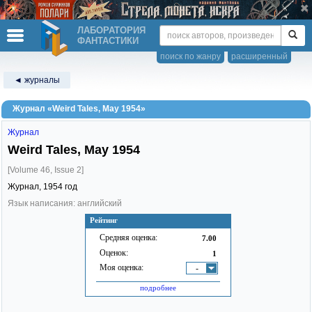
ЛАБОРАТОРИЯ
ФАНТАСТИКИ
поиск по жанру
расширенный
◄ журналы
Журнал «Weird Tales, May 1954»
Журнал
Weird Tales, May 1954
[Volume 46, Issue 2]
Журнал,
1954
год
Язык написания: английский
Рейтинг
Средняя оценка:
7.00
Оценок:
1
Моя оценка:
-
подробнее