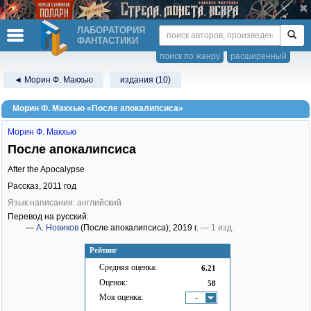
ЛАБОРАТОРИЯ
ФАНТАСТИКИ
поиск по жанру
расширенный
◄ Морин Ф. Макхью
издания (10)
Морин Ф. Макхью «После апокалипсиса»
Морин Ф. Макхью
После апокалипсиса
After the Apocalypse
Рассказ,
2011
год
Язык написания: английский
Перевод на русский:
—
А. Новиков
(После апокалипсиса)
; 2019 г.
— 1 изд.
Рейтинг
Средняя оценка:
6.21
Оценок:
58
Моя оценка:
-