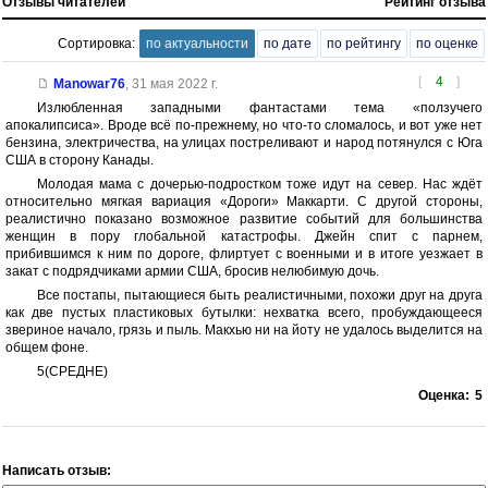
Отзывы читателей
Рейтинг отзыва
Сортировка:
по актуальности
по дате
по рейтингу
по оценке
[
4
]
Manowar76
,
31 мая 2022 г.
Излюбленная западными фантастами тема «ползучего
апокалипсиса». Вроде всё по-прежнему, но что-то сломалось, и вот уже нет
бензина, электричества, на улицах постреливают и народ потянулся с Юга
США в сторону Канады.
Молодая мама с дочерью-подростком тоже идут на север. Нас ждёт
относительно мягкая вариация «Дороги» Маккарти. С другой стороны,
реалистично показано возможное развитие событий для большинства
женщин в пору глобальной катастрофы. Джейн спит с парнем,
прибившимся к ним по дороге, флиртует с военными и в итоге уезжает в
закат с подрядчиками армии США, бросив нелюбимую дочь.
Все постапы, пытающиеся быть реалистичными, похожи друг на друга
как две пустых пластиковых бутылки: нехватка всего, пробуждающееся
звериное начало, грязь и пыль. Макхью ни на йоту не удалось выделится на
общем фоне.
5(СРЕДНЕ)
Оценка:
5
Написать отзыв: