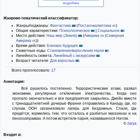
подробнее
Жанрово-тематический классификатор:
Жанры/поджанры:
Фантастика
(
Постапокалиптика
)
Общие характеристики:
Психологическое
|
Социальное
Место действия:
Наш мир (Земля)
(
Америка
(
Северная
Америка
)
)
Время действия:
Близкое будущее
Сюжетные ходы:
Становление/взросление героя
Линейность сюжета:
Линейный с экскурсами
Возраст читателя:
Для взрослых
Всего проголосовало:
17
Аннотация:
Всё рушилось постепенно. Террористические атаки, развал
экономики, регулярные отключения электричества... Когда оно
пропало окончательно и все предприятия закрылись, Джейн вместе
с тринадцатилетней дочерью Франни отправились в Канаду, где, по
слухам, ООН организовало лагерь для бездомных. Спали, где
придётся, кормились тем, что осталось в разбитых магазинах и на
бензозаправках. А потом встретили парня, назвавшегося Натом.
©
zarya
Входит в: