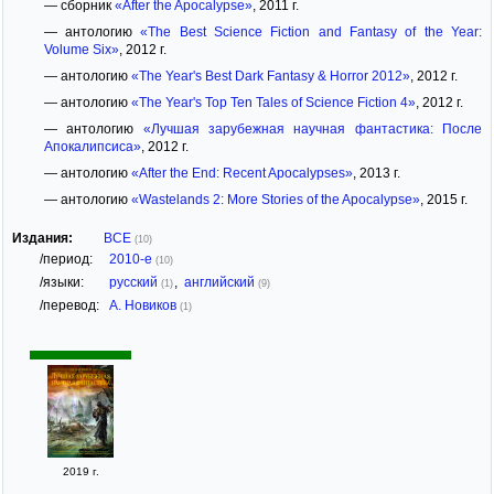
— сборник
«After the Apocalypse»
, 2011 г.
— антологию
«The Best Science Fiction and Fantasy of the Year:
Volume Six»
, 2012 г.
— антологию
«The Year's Best Dark Fantasy & Horror 2012»
, 2012 г.
— антологию
«The Year's Top Ten Tales of Science Fiction 4»
, 2012 г.
— антологию
«Лучшая зарубежная научная фантастика: После
Апокалипсиса»
, 2012 г.
— антологию
«After the End: Recent Apocalypses»
, 2013 г.
— антологию
«Wastelands 2: More Stories of the Apocalypse»
, 2015 г.
Издания:
ВСЕ
(10)
/период:
2010-е
(10)
/языки:
русский
,
английский
(1)
(9)
/перевод:
А. Новиков
(1)
2019 г.