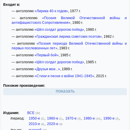
Входит в:
— антологию
«Лирика 40-х годов»
, 1977 г.
— антологию
«Поэзия Великой Отечественной войны и
антифашистского Сопротивления»
, 1980 г.
— антологию
«Шёл солдат дорогою побед»
, 1980 г.
— антологию
«Гражданская лирика советских поэтов»
, 1982 г.
— антологию
«Поэзия периода Великой Отечественной войны и
первых послевоенных лет»
, 1983 г.
— антологию
«Первый бой»
, 1985 г.
— антологию
«Шёл солдат дорогою побед»
, 1985 г.
— антологию
«Друзья мои...»
, 1989 г.
— антологию
«Стихи и песни о войне 1941-1945»
, 2015 г.
Похожие произведения:
показать
Издания:
ВСЕ
(30)
/период:
1950-е
,
1960-е
,
1970-е
,
1980-е
,
1990-е
,
(2)
(1)
(3)
(14)
(2)
2010-е
,
2020-е
(4)
(4)