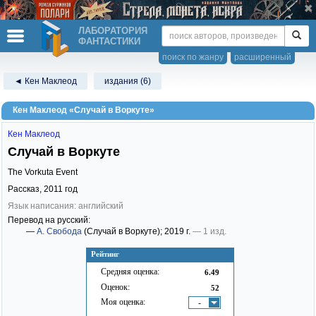
ЛАБОРАТОРИЯ
ФАНТАСТИКИ
поиск по жанру
расширенный
◄ Кен Маклеод
издания (6)
Кен Маклеод «Случай в Воркуте»
Кен Маклеод
Случай в Воркуте
The Vorkuta Event
Рассказ,
2011
год
Язык написания: английский
Перевод на русский:
—
А. Свобода
(Случай в Воркуте)
; 2019 г.
— 1 изд.
Рейтинг
Средняя оценка:
6.49
Оценок:
52
Моя оценка:
-