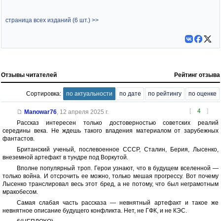
страница всех изданий (6 шт.) >>
Отзывы читателей
Рейтинг отзыва
Сортировка:
по актуальности
по дате
по рейтингу
по оценке
[
4
]
Manowar76
,
12 апреля 2025 г.
Рассказ интересен только достоверностью советских реалий
середины века. Не ждешь такого владения материалом от зарубежных
фантастов.
Британский ученый, послевоенное СССР, Сталин, Берия, Лысенко,
внеземной артефакт в тундре под Воркутой.
Вполне популярный троп. Герои узнают, что в будущем вселенной —
только война. И отсрочить ее можно, только мешая прогрессу. Вот почему
Лысенко транслировал весь этот бред, а не потому, что был неграмотным
мракобесом.
Самая слабая часть рассказа — невнятный артефакт и такое же
невнятное описание будущего конфликта. Нет, не ГФК, и не КЭС.