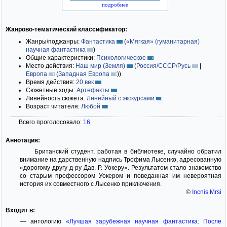
подробнее
Жанрово-тематический классификатор:
Жанры/поджанры:
Фантастика
(
«Мягкая» (гуманитарная)
научная фантастика
)
Общие характеристики:
Психологическое
Место действия:
Наш мир (Земля)
(
Россия/СССР/Русь
|
Европа
(
Западная Европа
)
)
Время действия:
20 век
Сюжетные ходы:
Артефакты
Линейность сюжета:
Линейный с экскурсами
Возраст читателя:
Любой
Всего проголосовало:
16
Аннотация:
Британский студент, работая в библиотеке, случайно обратил
внимание на дарственную надпись Трофима Лысенко, адресованную
«дорогому другу д-ру Дав. Р. Уокеру». Результатом стало знакомство
со старым профессором Уокером и поведанная им невероятная
история их совместного с Лысенко приключения.
©
Incnis Mrsi
Входит в:
— антологию
«Лучшая зарубежная научная фантастика: После