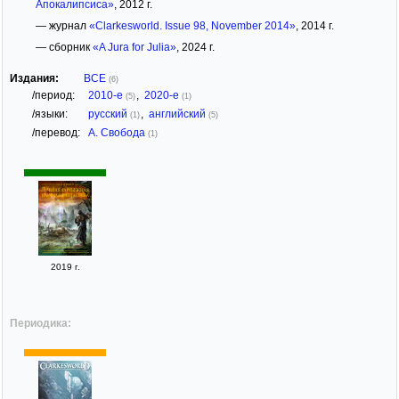
Апокалипсиса»
, 2012 г.
— журнал
«Clarkesworld. Issue 98, November 2014»
, 2014 г.
— сборник
«A Jura for Julia»
, 2024 г.
Издания:
ВСЕ
(6)
/период:
2010-е
,
2020-е
(5)
(1)
/языки:
русский
,
английский
(1)
(5)
/перевод:
А. Свобода
(1)
2019 г.
Периодика: