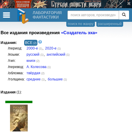
ЛАБОРАТОРИЯ
ФАНТАСТИКИ
поиск по жанру
расширенный
Все издания произведения
«Создатель эха»
Издания:
ВСЕ
(2)
/период:
2000-е
,
2020-е
(1)
(1)
/языки:
русский
,
английский
(1)
(1)
/тип:
книги
(2)
/перевод:
А. Колесова
(1)
/обложка:
твёрдая
(2)
/толщина:
средние
,
большие
(1)
(1)
Издания
(1):