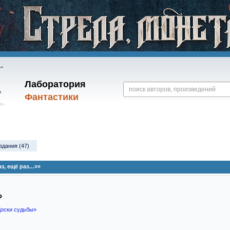
Лаборатория
Фантастики
здания (47)
з, ещё раз…»»
»
оски судьбы»