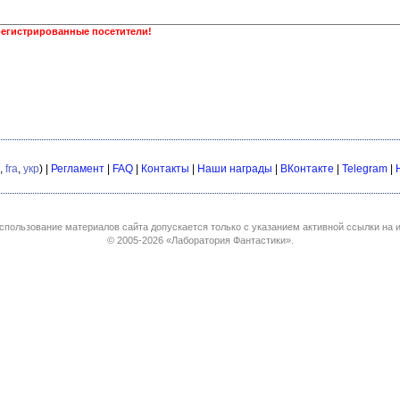
регистрированные посетители!
,
fra
,
укр
) |
Регламент
|
FAQ
|
Контакты
|
Наши награды
|
ВКонтакте
|
Telegram
|
спользование материалов сайта допускается только с указанием активной ссылки на и
© 2005-2026
«Лаборатория Фантастики»
.