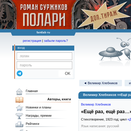
fantlab ru
регистрация
|
забыли пароль?
вход
OK
◄ Велимир Хлебников
и
Главная
Велимир Хлебников ««Ещё ра
Авторы, книги
Велимир Хлебников
Новинки и планы
«Ещё раз, ещё раз…
Награды, премии
Стихотворение,
1923
год; цикл
«Д
Рейтинги
Язык написания: русский