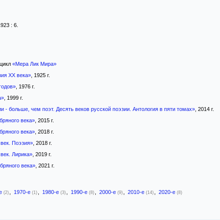
923 : 6.
цикл
«Мера Лик Мира»
зия XX века»
, 1925 г.
годов»
, 1976 г.
а»
, 1999 г.
и - больше, чем поэт. Десять веков русской поэзии. Антология в пяти томах»
, 2014 г.
бряного века»
, 2015 г.
бряного века»
, 2018 г.
век. Поэзия»
, 2018 г.
век. Лирика»
, 2019 г.
бряного века»
, 2021 г.
-е
,
1970-е
,
1980-е
,
1990-е
,
2000-е
,
2010-е
,
2020-е
(2)
(1)
(3)
(8)
(9)
(14)
(8)