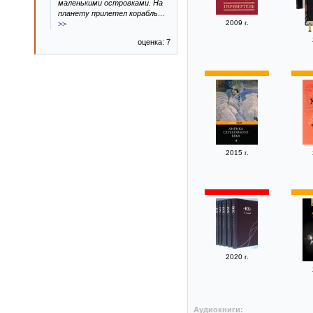
маленькими островками. На
планету прилетел корабль
...
2009 г.
>>
оценка: 7
2015 г.
2020 г.
Аудиокниги: