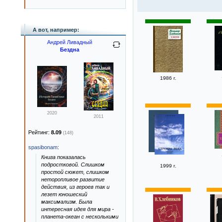
А вот, например:
Андрей Ливадный
Бездна
1986 г.
2020
2011
Рейтинг:
8.09
(148)
spasibonam
:
Книга показалась
подростковой. Слишком
1999 г.
простой сюжет, слишком
неторопливое развитие
действия, из героев так и
лезет юношеский
максимализм. Была
интересная идея для мира -
планета-океан с несколькими