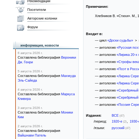
Рекомендации
Примечание:
Посетители
Хлебников В. «Стихи». М., 1
Авторские колонки
Форум
Входит в:
— цикл
«Доски судьбы»
> 
информация, новости
— антологию
«Русская поэ
6 августа 2026 г.
— антологию
«Лирика 20-х 
Составлена библиография
Вероники
— антологию
«Строфы век
Дж. Генри
— антологию
«Поэт в Росси
5 августа 2026 г.
Составлена библиография
Махмуда
— антологию
«Лирика Сере
Эль-Сайеда
— антологию
«Лирика Сере
4 августа 2026 г.
— антологию
«Серебряный 
Составлена библиография
Маркуса
— антологию
«Серебряный 
Кливера
— антологию
«Поэзия Сере
3 августа 2026 г.
Составлена библиография
Моники
Издания:
ВСЕ
(47)
Ким
/период:
1920-е
,
1930
(2)
2 августа 2026 г.
/языки:
русский
(47)
Составлена библиография
Вайшнави Патель