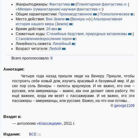
Жанры/поджанры:
Фантастика
(
Планетарная фантастика
|
«Мягкая» (гуманитарная) научная фантастика
)
Общие характеристики:
Производственное
|
Психологическое
Место действия:
Вне Земли
(
Венера
)
|
Альтернативная
история нашего мира (Земли)
Время действия:
20 век
Сюжетные ходы:
Стихийные бедствия, природные катаклизмы
|
Становление/взросление героя
Линейность сюжета:
Линейный
Возраст читателя:
Любой
Всего проголосовало:
8
Аннотация:
Четыре года назад пришли люди на Венеру. Пришли, чтобы
построить себе новый дом, изучить красивый и безумный мир. И до
сих пор соль Венеры – пилоты краулеров. И не важно, кто они –
русские, или американцы – важно, как они делают свою работу. Но
ещё важнее, когда им везёт с пассажирами. И не важно, кто эти
пассажиры – американцы, или русские. Важно, на что они готовы…
©
george1109
Входит в:
— антологию
«Классициум»
, 2011 г.
Издания:
ВСЕ
(1)