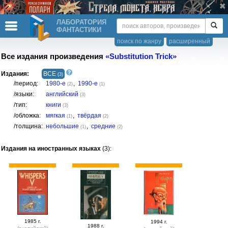
ЛАБОРАТОРИЯ
ФАНТАСТИКИ
поиск по жанру
расширенный
Все издания произведения
«Substitution Trick»
Издания:
ВСЕ
(3)
/период:
1980-е
,
1990-е
(2)
(1)
/языки:
английский
(3)
/тип:
книги
(3)
/обложка:
мягкая
,
твёрдая
(1)
(2)
/толщина:
небольшие
,
средние
(1)
(2)
Издания на иностранных языках
(3):
1985 г.
1994 г.
1988 г.