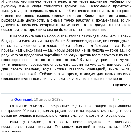
Я считаю, что именно через чтение, а не через школьные учебники по
русскому языку, люди становятся грамотными. Невозможно прочитать
тысячу книг, но продолжать делать ошибки в словах, которые ты в процессе
чтения постоянно видишь своими глазами. Кроме того, он занимал
руководящие должности, а значит точно работал с документами. То ли
документы писались безграмотным языком, то ли документы готовили
секретари, о которых ни слова не было сказано — не понятно.
В целом книга меня не особо впечатлила. Я ожидал большего. Парень
бездарно и систематически гробил собственное здоровье, не всегда думая
о том, ради чего он это делает. Ради победы над белыми — да. Ради
победы над бандитами — да. Чтобы деревня не вымерзла — тоже да. Но
ради чего он продолжал партийную работу? Против всего плохого и во имя
всего хорошего — это не тот ответ, который бы меня устроил, потому что
тут в принципе невозможно определить, достиг ты уже цели или ещё нет?
Для своего времени, когда истина казалось очевидной, книга была,
наверное, неплохой. Сейчас она устарела, а людям для новых великих
свершений нужны новые идеи и цели, актуальные для нашего времени.
Оценка:
7
[
7
]
Gourmand
,
18 августа 2023 г.
Отличные эпизоды, прекрасные сцены при общем нероманном
построении. Учитывая, сколько редакторов текст терзало, сколько цензоров
роман потрошило и вымарывало, удивительно, что хоть что-то осталось.
Вики утверждает, что есть некое издание с частично
восстановленными сценами. По списку изданий я вижу только 1989
трёхтомник.