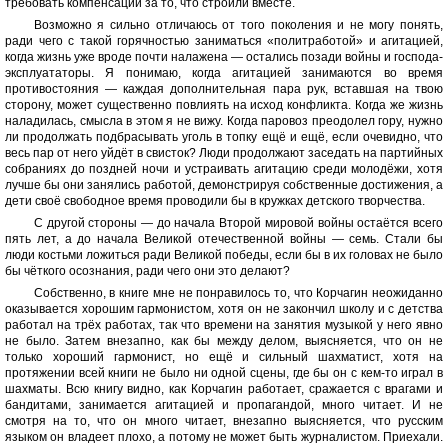
требовать компенсации за то, что строили вместе.
Возможно я сильно отличаюсь от того поколения и не могу понять,
ради чего с такой горячностью заниматься «политработой» и агитацией,
когда жизнь уже вроде почти налажена — остались позади войны и господа-
эксплуататоры. Я понимаю, когда агитацией занимаются во время
противостояния — каждая дополнительная пара рук, вставшая на твою
сторону, может существенно повлиять на исход конфликта. Когда же жизнь
наладилась, смысла в этом я не вижу. Когда паровоз преодолел гору, нужно
ли продолжать подбрасывать уголь в топку ещё и ещё, если очевидно, что
весь пар от него уйдёт в свисток? Люди продолжают заседать на партийных
собраниях до поздней ночи и устраивать агитацию среди молодёжи, хотя
лучше бы они занялись работой, демонстрируя собственные достижения, а
дети своё свободное время проводили бы в кружках детского творчества.
С другой стороны — до начала Второй мировой войны остаётся всего
пять лет, а до начала Великой отечественной войны — семь. Стали бы
люди костьми ложиться ради Великой победы, если бы в их головах не было
бы чёткого осознания, ради чего они это делают?
Собственно, в книге мне не понравилось то, что Корчагин неожиданно
оказывается хорошим гармонистом, хотя он не закончил школу и с детства
работал на трёх работах, так что времени на занятия музыкой у него явно
не было. Затем внезапно, как бы между делом, выясняется, что он не
только хороший гармонист, но ещё и сильный шахматист, хотя на
протяжении всей книги не было ни одной сцены, где бы он с кем-то играл в
шахматы. Всю книгу видно, как Корчагин работает, сражается с врагами и
бандитами, занимается агитацией и пропагандой, много читает. И не
смотря на то, что он много читает, внезапно выясняется, что русским
языком он владеет плохо, а потому не может быть журналистом. Приехали.