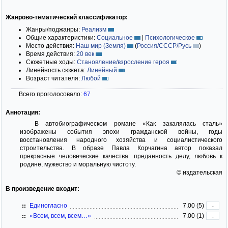
Жанрово-тематический классификатор:
Жанры/поджанры:
Реализм
Общие характеристики:
Социальное
|
Психологическое
Место действия:
Наш мир (Земля)
(
Россия/СССР/Русь
)
Время действия:
20 век
Сюжетные ходы:
Становление/взросление героя
Линейность сюжета:
Линейный
Возраст читателя:
Любой
Всего проголосовало:
67
Аннотация:
В автобиографическом романе «Как закалялась сталь»
изображены события эпохи гражданской войны, годы
восстановления народного хозяйства и социалистического
строительства. В образе Павла Корчагина автор показал
прекрасные человеческие качества: преданность делу, любовь к
родине, мужество и моральную чистоту.
© издательская
В произведение входит:
Единогласно
7.00 (5)
-
«Всем, всем, всем…»
7.00 (1)
-