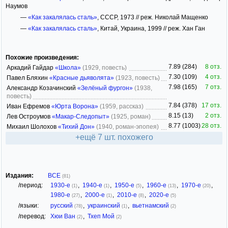
Наумов
—
«Как закалялась сталь»
, СССР, 1973 // реж. Николай Мащенко
—
«Как закалялась сталь»
, Китай, Украина, 1999 // реж. Хан Ган
Похожие произведения:
7.89 (284)
8 отз.
Аркадий Гайдар
«Школа»
(1929, повесть)
7.30 (109)
4 отз.
Павел Бляхин
«Красные дьяволята»
(1923, повесть)
7.98 (165)
7 отз.
Александр Козачинский
«Зелёный фургон»
(1938,
повесть)
7.84 (378)
17 отз.
Иван Ефремов
«Юрта Ворона»
(1959, рассказ)
8.15 (13)
2 отз.
Лев Остроумов
«Макар-Следопыт»
(1925, роман)
8.77 (1003)
28 отз.
Михаил Шолохов
«Тихий Дон»
(1940, роман-эпопея)
+ещё 7 шт. похожего
Издания:
ВСЕ
(81)
/период:
1930-е
,
1940-е
,
1950-е
,
1960-е
,
1970-е
,
(1)
(1)
(5)
(13)
(20)
1980-е
,
2000-е
,
2010-е
,
2020-е
(27)
(1)
(8)
(5)
/языки:
русский
,
украинский
,
вьетнамский
(78)
(1)
(2)
/перевод:
Хюи Ван
,
Тхеп Мой
(2)
(2)