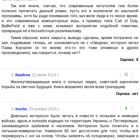
Так или иначе, считаю, что современным читателям тем более
полезно прочитать данный роман, пусть его и исключили из школьной
программы, хотя бы ради понимания того, как жили люди в то лихое время,
и что современные компьютерные игры, к примеру типа Call of Duty,
BattleField и иже с ними, искажают восприятие подобной тематики,
превращая её в беззаботную развлекаловку.
Таким образом, книга закрыта, выводы сделаны, время потрачено не
зря, подумываю теперь, не ознакомиться ли с «Оводом», которого читал
Павка Корчагин (и по моему кто-то его тоже упоминал в других
произведениях), как говорится, почему нет?
Оценка:
8
[
11
]
Квайгон
,
22 июля 2014 г.
Жизнеутверждающая книга о сильных людях, советской идеологии
борьбы за светлое будущее. Книга вправляет мозги всем тунеядцам)
Оценка:
нет
[
8
]
morbo
,
29 ноября 2015 г.
Довольно интересно было читать в повести о польских и немецких
войсках, вдоль и поперёк ходящих по территории Украины, о Петлюровцах,
занимающихся грабежом и насилием. Интересно было почитать и о
латышах-коммунистах. Наверное 80 лет достаточно для того, чтобы всё
перевернуть с ног на голову. Чтобы заявлять об голодоморах, оккупации и