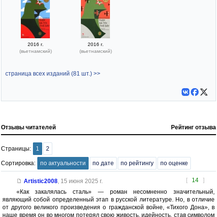
2016 г.
2016 г.
(вьетнамский)
(вьетнамский)
страница всех изданий (81 шт.) >>
Отзывы читателей
Рейтинг отзыва
Страницы:
1
2
Сортировка:
по актуальности
по дате
по рейтингу
по оценке
[
14
]
Artistic2008
,
15 июня 2025 г.
«Как закалялась сталь» — роман несомненно значительный,
являющий собой определенный этап в русской литературе. Но, в отличие
от другого великого произведения о гражданской войне, «Тихого Дона», в
наше время он во многом потерял свою живость, идейность, став символом