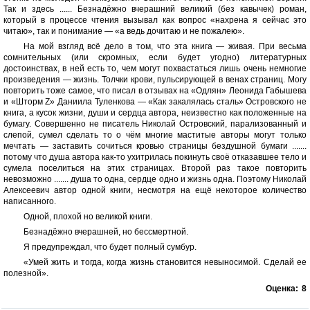
Так и здесь ...... Безнадёжно вчерашний великий (без кавычек) роман,
который в процессе чтения вызывал как вопрос «нахрена я сейчас это
читаю», так и понимание — «а ведь дочитаю и не пожалею».
На мой взгляд всё дело в том, что эта книга — живая. При весьма
сомнительных (или скромных, если будет угодно) литературных
достоинствах, в ней есть то, чем могут похвастаться лишь очень немногие
произведения — жизнь. Толчки крови, пульсирующей в венах страниц. Могу
повторить тоже самое, что писал в отзывах на «Одлян» Леонида Габышева
и «Шторм Z» Даниила Туленкова — «Как закалялась сталь» Островского не
книга, а кусок жизни, души и сердца автора, неизвестно как положенные на
бумагу. Совершенно не писатель Николай Островский, парализованный и
слепой, сумел сделать то о чём многие маститые авторы могут только
мечтать — заставить сочиться кровью страницы бездушной бумаги .......
потому что душа автора как-то ухитрилась покинуть своё отказавшее тело и
сумела поселиться на этих страницах. Второй раз такое повторить
невозможно ....... душа то одна, сердце одно и жизнь одна. Поэтому Николай
Алексеевич автор одной книги, несмотря на ещё некоторое количество
написанного.
Одной, плохой но великой книги.
Безнадёжно вчерашней, но бессмертной.
Я предупреждал, что будет полный сумбур.
«Умей жить и тогда, когда жизнь становится невыносимой. Сделай ее
полезной».
Оценка:
8