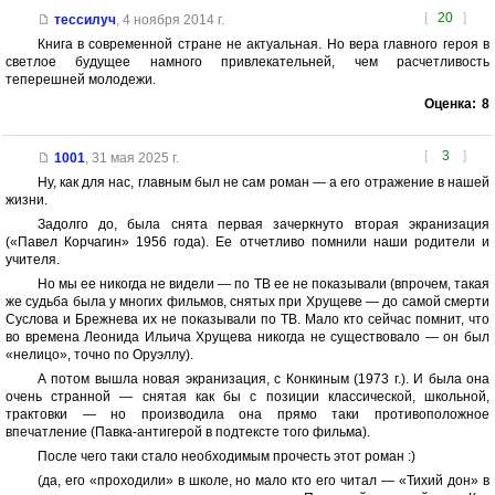
[
20
]
тессилуч
,
4 ноября 2014 г.
Книга в современной стране не актуальная. Но вера главного героя в
светлое будущее намного привлекательней, чем расчетливость
теперешней молодежи.
Оценка:
8
[
3
]
1001
,
31 мая 2025 г.
Ну, как для нас, главным был не сам роман — а его отражение в нашей
жизни.
Задолго до, была снята первая зачеркнуто вторая экранизация
(«Павел Корчагин» 1956 года). Ее отчетливо помнили наши родители и
учителя.
Но мы ее никогда не видели — по ТВ ее не показывали (впрочем, такая
же судьба была у многих фильмов, снятых при Хрущеве — до самой смерти
Суслова и Брежнева их не показывали по ТВ. Мало кто сейчас помнит, что
во времена Леонида Ильича Хрущева никогда не существовало — он был
«нелицо», точно по Оруэллу).
А потом вышла новая экранизация, с Конкиным (1973 г.). И была она
очень странной — снятая как бы с позиции классической, школьной,
трактовки — но производила она прямо таки противоположное
впечатление (Павка-антигерой в подтексте того фильма).
После чего таки стало необходимым прочесть этот роман :)
(да, его «проходили» в школе, но мало кто его читал — «Тихий дон» в