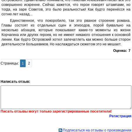
Островского. Удивительно понимать, что Николай Алексеевич писал всё это
совершенно искренне. Сейчас кажется, что герои говорят штампами, но
тогда, на заре Советов, это было реальностью! Как будто перенёсся на
сотню лет назад...
Единственное, что покоробило, так это рваное строение романа.
Главы состоят из отдельных сцен и эпизодов, порой буквально на
несколько абзацев, которые показывают какие-то моменты из жизни
Корчагина или других героев, но не имеют никакого отношения к основной
линии. Как будто Островский хотел запечатлеть как можно больше сторон
деятельности большевиков. Но наслаждаться сюжетом это не мешает.
Оценка:
7
Страницы:
1
2
Написать отзыв:
Писать отзывы могут только зарегистрированные посетители!
Регистрация
Подписаться на отзывы о произведении