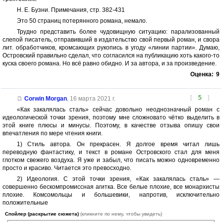
Н. Е. Бузни. Примечания, стр. 382-431
Это 50 страниц потерянного романа, немало.
Трудно представить более чудовищную ситуацию: парализованный
слепой писатель, отправивший в издательство свой первый роман, и свора
лит. обработчиков, кромсающих рукопись в угоду «линии партии». Думаю,
Островский правильно сделал, что согласился на публикацию хоть какого-то
куска своего романа. Но всё равно обидно. И за автора, и за произведение.
Оценка:
9
[
5
]
Corwin Morgan
,
16 марта 2021 г.
«Как закалялась сталь» сейчас довольно неоднозначный роман с
идеологической точки зрения, поэтому мне сложновато чётко выделить в
этой книге плюсы и минусы. Поэтому, в качестве отзыва опишу свои
впечатления по мере чтения книги.
1) Стиль автора. Он прекрасен. Я долгое время читал лишь
переводную фантастику, и текст в романе Островского стал для меня
глотком свежего воздуха. Я уже и забыл, что писать можно одновременно
просто и красиво. Читается это превосходно.
2) Идеология. С этой точки зрения, «Как закалялась сталь» —
совершенно бескомпромиссная агитка. Все белые плохие, все монархисты
плохие. Комсомольцы и большевики, напротив, исключительно
положительные
Спойлер (раскрытие сюжета)
(кликните по нему, чтобы увидеть)