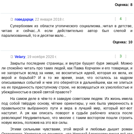
Оценка:
8
[
4
]
говедарци
,
22 января 2018 г.
Супербоевик из области утопического социализма...читал в детстве,
читаю и сейчас...А если действительно автор был слепой и
парализованный, то и десятки мало...
Оценка:
10
[
3
]
Velary
,
19 ноября 2020 г.
Закрыты последние страницы, и внутри бушует буря эмоций. Можно
ли спокойно читать про таких людей, как Павка Корчагин и его товарищи, и
не загореться вслед за ними, не восхититься идеей, которая их вела, их
верой и борьбой? И в то же время, зная, что осталось за кадром
описываемых событий и чем это обернётся в дальнейшем, как не злиться
на их преданность преступному строю, не возмущаться их узколобостью и
убеждённостью в своей святой правоте?
На самом деле в чём-то я завидую советским людям. Их жизнь имела
под собой твёрдую основу, чёткие ориентиры, у них была уверенность в
правильности выбранного пути и вера в лучший мир, который вот-вот
наступит. А уж как описать поворот в судьбе рабочего класса после
революции! Неудивительно, что многие с таким восторгом пошли строить
новую жизнь, положив на это все силы.
Этими сильными чувствами, этой верой и любовью дышит роман