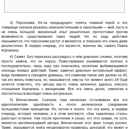
(те из них, кто выглядит неприглядно, позже оказываются
меньшевиками и троцкистами)
.
3) Персонажи. Из-за предыдущего пункта главный герой и его
товарищи сначала казались нереалистичными и сказочными — мой, пусть и
не очень большой, жизненный опыт решительно протестовал против
возможности существования таких людей. Но по ходу действия
оказывается, что персонажи растут и меняются, и показано это очень даже
реалистично. В первую очередь, это касается, конечно же, самого Павла
Корчагина.
4) Сюжет. Без пересказа рассуждать о нём довольно сложно, поэтому
просто замечу, что он хорош. Повествование развивается логично и
последовательно, лишь пару раз показались несколько выбивающимися
эпизоды боевых действий. Также, заметил довольно интересный эффект,
когда примерно в середине думаешь, что главному герою уже далеко за 40,
так его жизнь помотала, но, оказывается, ему на тот момент всего 24! Ещё
хочется отметить, что автору как-то очень жизненно удалось описать
отношения Корчагина с женщинами. Вся эта смесь долга, симпатии и
обстоятельств выглядит очень натурально.
5) Впечатления. Сначала таки несколько отталкивала вся эта
идеологическая однобокость и почти религиозное следование
большевистским принципам. Но, потом я понял, что эта книга, в первую
очередь, история человека, и в этом контексте, «Как закалялась сталь»
работает отлично. Уже после прочтения я узнал, что этот роман, по сути,
является автобиографией автора. Впечатления этот факт только усилил.
Также, оказывается, книга неоднократно правилась цензурой, что может и