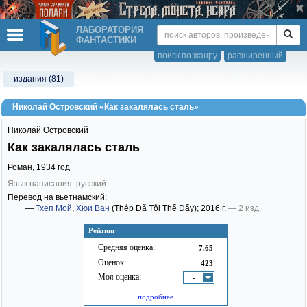
ЛАБОРАТОРИЯ
ФАНТАСТИКИ
поиск по жанру
расширенный
издания (81)
Николай Островский «Как закалялась сталь»
Николай Островский
Как закалялась сталь
Роман,
1934
год
Язык написания: русский
Перевод на вьетнамский:
—
Тхеп Мой
,
Хюи Ван
(Thép Đã Tôi Thế Đấy)
; 2016 г.
— 2 изд.
Рейтинг
Средняя оценка:
7.65
Оценок:
423
Моя оценка:
-
подробнее