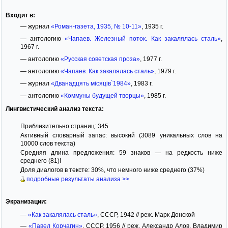
Входит в:
— журнал
«Роман-газета, 1935, № 10-11»
, 1935 г.
— антологию
«Чапаев. Железный поток. Как закалялась сталь»
,
1967 г.
— антологию
«Русская советская проза»
, 1977 г.
— антологию
«Чапаев. Как закалялась сталь»
, 1979 г.
— журнал
«Дванадцять місяців`1984»
, 1983 г.
— антологию
«Коммуны будущей творцы»
, 1985 г.
Лингвистический анализ текста:
Приблизительно страниц: 345
Активный словарный запас: высокий (3089 уникальных слов на
10000 слов текста)
Средняя длина предложения: 59 знаков — на редкость ниже
среднего (81)!
Доля диалогов в тексте: 30%, что немного ниже среднего (37%)
подробные результаты анализа >>
Экранизации:
—
«Как закалялась сталь»
, СССР, 1942 // реж. Марк Донской
—
«Павел Корчагин»
, СССР, 1956 // реж. Александр Алов, Владимир