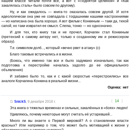
нашем классе читали почти все, а вот с «Поднятой целиной» и «Как
закалялась сталь» было совсем по другому).
Ну, и как ожидалось — книга-то оказалась совсем другой. И хотя
идеологически она уже не совпадала с тогдашними нашими настроениями
— но написана она была хорошо. А вот фильм с Конкиным — таки да, тихой
сапой, но таки извратил ее смысл. Слегка, тонко — но однозначно.
И для тех, кто книгу так и не прочел, Корчагин стал Конкиным
(претензий к самому актеру нет, только к созданному им и режиссером
образу).
Т.е. символом долб..., который «вечно рвет в атаку» (с)
Благо таковые встречались и в жизни.
(Боюсь, что именно так все и было задумано изначально, так как
подготовка к перестройке началась задолго до ее официального
объявления)
И забавно было то, как и с какой скоростью «перестроились» все
аналоги Корчагина-Конкина в реальной жизни...
Оценка:
нет
[
14
]
SnickS
,
9 декабря 2016 г.
Эта книга о тяжелых временах и сильных, закалённых в «боях» людях!
Удивляюсь, почему некоторые могут считать её устаревшей...
Много ли вы знаете о Первой мировой? А о становлении власти
красных? Или например о том, что может быть мотивацией к жизни у