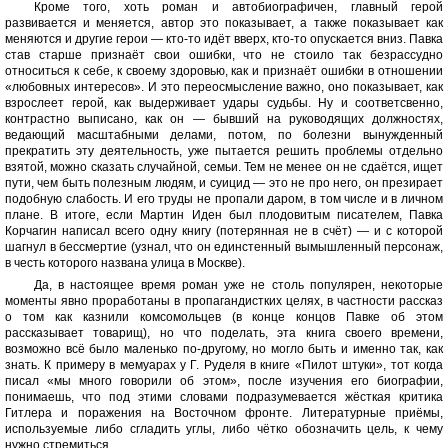
Кроме того, хоть роман и автобиографичен, главный герой
развивается и меняется, автор это показывает, а также показывает как
меняются и другие герои — кто-то идёт вверх, кто-то опускается вниз. Павка
став старше признаёт свои ошибки, что не стоило так безрассудно
относиться к себе, к своему здоровью, как и признаёт ошибки в отношении
«любовных интересов». И это переосмысление важно, оно показывает, как
взрослеет герой, как выдерживает удары судьбы. Ну и соответсвенно,
контрастно выписано, как он — бывший на руководящих должностях,
ведающий масштабными делами, потом, по болезни вынужденный
прекратить эту деятельность, уже пытается решить проблемы отдельно
взятой, можно сказать случайной, семьи. Тем не менее он не сдаётся, ищет
пути, чем быть полезным людям, и суицид — это не про него, он презирает
подобную слабость. И его труды не пропали даром, в том числе и в личном
плане. В итоге, если Мартин Иден был плодовитым писателем, Павка
Корчагин написал всего одну книгу (потерянная не в счёт) — и с которой
шагнул в бессмертие (узнал, что он единстенный вымышленный персонаж,
в честь которого названа улица в Москве).
Да, в настоящее время роман уже не столь популярен, некоторые
моменты явно проработаны в пропагандистких целях, в частности рассказ
о том как казнили комсомольцев (в конце концов Павке об этом
рассказывает товарищ), но что поделать, эта книга своего времени,
возможно всё было маленько по-другому, но могло быть и именно так, как
знать. К примеру в мемуарах у Г. Руделя в книге «Пилот штуки», тот когда
писал «мы много говорили об этом», после изучения его биографии,
понимаешь, что под этими словами подразумевается жёсткая критика
Гитлера и поражения на Восточном фронте. Литературные приёмы,
используемые либо сгладить углы, либо чётко обозначить цель, к чему
нужно стремиться...