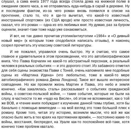
слушал, а сама книга 1977 года всегда стояла дома на книжной полке в
ожидании своего часа, а не отправилась куда-нибудь в сарай в деревне. Ну
и последним фактом, из-за чего роман вновь появился в списке на
прочтение, стало то, что я где-то вычитал, что какой-то известный
иностранный спортсмен (из США вроде) или просто известная личность,
сказал, что это роман — одна из его любимых книг. Ну думаю, раз за бугром
оценили, значит-таки тоже надо уже ознакомиться.
И вот, не так давно прочитав утопии/антиутопии «1984» и «О дивный
новый мир» (к которым тоже сподобился написать отзывы), я наконец
созрел прочитать эту классику советской литературы.
И не пожалел, управился очень быстро. Ну и считаю, что самое
главное и удивительное в этом произведении, что это автобиографическая
книга. Что Павка Корчагин не какой-то абстрактный персонаж, а реальный
человек в реальных событиях — и это дорогого стоит. Из забавного отметил
для себя сцены знакомства Павки с Тоней, очень напомнило мне подобные
сцены из «Мартина Идена» (что любопытно, тоже в какой-то мере
автобиографичного романа Джека Лондона). Такое вот вышло интересное
совпадение. Но как прожили жизнь Мартин и Павка, это небо и земля
конечно. «Как закалялась сталь» рассказывает о событиях гражданской
войны, о советско-польской войне, — такие события, которые не были на
слуху, в частности то же «чудо на Висле», об этом не вспоминают, как о той
же ВОВ, и чтение книги побуждает к изучению данной темы глубже, хотя бы
банально с помощью википедии — на мой взгляд это тоже большой плюс к
роману. Кроме того, читая эту историю, возникли мысли, что всё же как
опасно было жить в тех краях на протяжении времён, — постоянно какие-то
войны, восстания, беспредел, на Урале как-то поспокойнее всё-таки, хотя
конечно тоже проблем хватало.