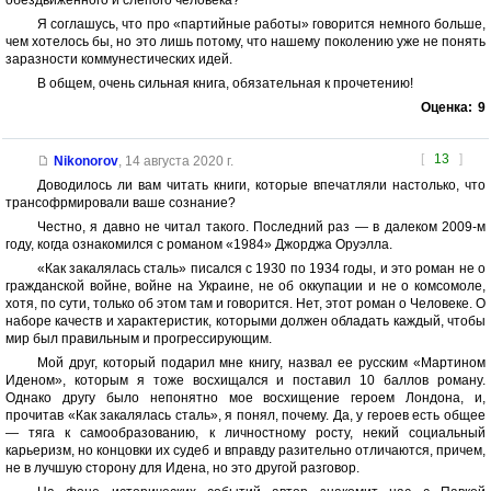
обездвиженного и слепого человека?
Я соглашусь, что про «партийные работы» говорится немного больше,
чем хотелось бы, но это лишь потому, что нашему поколению уже не понять
заразности коммунестических идей.
В общем, очень сильная книга, обязательная к прочетению!
Оценка:
9
[
13
]
Nikonorov
,
14 августа 2020 г.
Доводилось ли вам читать книги, которые впечатляли настолько, что
трансофрмировали ваше сознание?
Честно, я давно не читал такого. Последний раз — в далеком 2009-м
году, когда ознакомился с романом «1984» Джорджа Оруэлла.
«Как закалялась сталь» писался с 1930 по 1934 годы, и это роман не о
гражданской войне, войне на Украине, не об оккупации и не о комсомоле,
хотя, по сути, только об этом там и говорится. Нет, этот роман о Человеке. О
наборе качеств и характеристик, которыми должен обладать каждый, чтобы
мир был правильным и прогрессирующим.
Мой друг, который подарил мне книгу, назвал ее русским «Мартином
Иденом», которым я тоже восхищался и поставил 10 баллов роману.
Однако другу было непонятно мое восхищение героем Лондона, и,
прочитав «Как закалялась сталь», я понял, почему. Да, у героев есть общее
— тяга к самообразованию, к личностному росту, некий социальный
карьеризм, но концовки их судеб и вправду разительно отличаются, причем,
не в лучшую сторону для Идена, но это другой разговор.