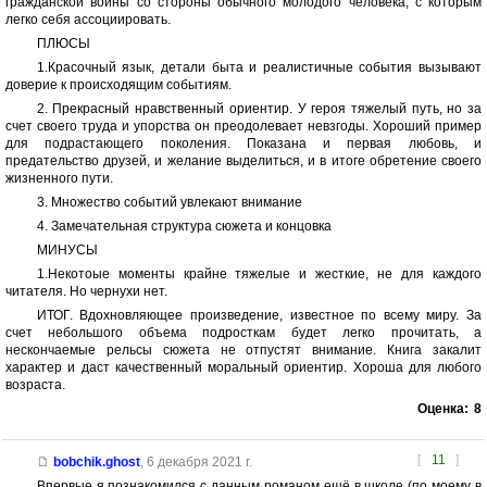
гражданской войны со стороны обычного молодого человека, с которым
легко себя ассоциировать.
ПЛЮСЫ
1.Красочный язык, детали быта и реалистичные события вызывают
доверие к происходящим событиям.
2. Прекрасный нравственный ориентир. У героя тяжелый путь, но за
счет своего труда и упорства он преодолевает невзгоды. Хороший пример
для подрастающего поколения. Показана и первая любовь, и
предательство друзей, и желание выделиться, и в итоге обретение своего
жизненного пути.
3. Множество событий увлекают внимание
4. Замечательная структура сюжета и концовка
МИНУСЫ
1.Некотоые моменты крайне тяжелые и жесткие, не для каждого
читателя. Но чернухи нет.
ИТОГ. Вдохновляющее произведение, известное по всему миру. За
счет небольшого объема подросткам будет легко прочитать, а
нескончаемые рельсы сюжета не отпустят внимание. Книга закалит
характер и даст качественный моральный ориентир. Хороша для любого
возраста.
Оценка:
8
[
11
]
bobchik.ghost
,
6 декабря 2021 г.
Впервые я познакомился с данным романом ещё в школе (по моему в