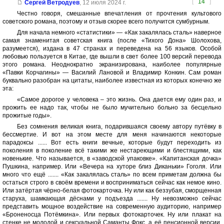
[
14
]
Сергей Ветродуев
,
12 июля 2024 г.
Честно говоря, смешанные впечатления от прочтения культового
советского романа, поэтому и отзыв скорее всего получится сумбурным.
Для начала немного «статистики» — «Как закалялась сталь» наверное
самая знаменитая советская книга (после «Тихого Дона» Шолохова,
разумеется), издана в 47 странах и переведена на 56 языков. Особой
любовью пользуется в Китае, где вышли в свет более 100 версий перевода
этого романа. Неоднократно экранизирована, наиболее популярные
«Павки Корчагины» — Василий Лановой и Владимир Конкин. Сам роман
буквально разобран на цитаты, наиболее известная из которых конечно же
эта:
«Самое дорогое у человека – это жизнь. Она дается ему один раз, и
прожить ее надо так, чтобы не было мучительно больно за бесцельно
прожитые годы».
Без сомнения великая книга, подарившаяся своему автору путёвку в
бессмертие. И вот на этом месте для меня начинаются некоторые
парадоксы ...... Вот есть книги вечные, которые будут переходить из
поколения в поколение всё такими же нестареющими и блестящими, как
новенькие. Что называется, в «заводской упаковке». «Капитанская дочка»
Пушкина, например. Или «Вечера на хуторе близ Диканьки» Гоголя. Или
много что ещё ....... «Как закалялась сталь» по всем приметам должна бы
остаться строго в своём времени и восприниматься сейчас как немое кино.
Или затёртая чёрно-белая фотокарточка. Ну или как беззубая, сморщенная
старуха, шамкающая дёснами у подъезда ....... Ну невозможно сейчас
представить мощное воздействие на современную аудиторию, например
«Броненосца Потёмкина». Или первых фотокарточек. Ну или плакат на
стенке не молодой и сексуальной Саманты Фокс, а её пенсионной версии.