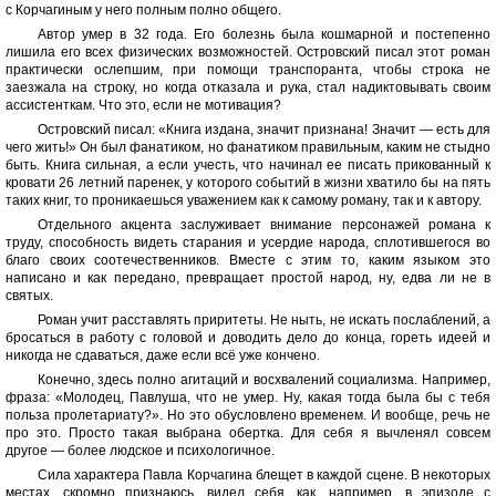
с Корчагиным у него полным полно общего.
Автор умер в 32 года. Его болезнь была кошмарной и постепенно
лишила его всех физических возможностей. Островский писал этот роман
практически ослепшим, при помощи транспоранта, чтобы строка не
заезжала на строку, но когда отказала и рука, стал надиктовывать своим
ассистенткам. Что это, если не мотивация?
Островский писал: «Книга издана, значит признана! Значит — есть для
чего жить!» Он был фанатиком, но фанатиком правильным, каким не стыдно
быть. Книга сильная, а если учесть, что начинал ее писать прикованный к
кровати 26 летний паренек, у которого событий в жизни хватило бы на пять
таких книг, то проникаешься уважением как к самому роману, так и к автору.
Отдельного акцента заслуживает внимание персонажей романа к
труду, способность видеть старания и усердие народа, сплотившегося во
благо своих соотечественников. Вместе с этим то, каким языком это
написано и как передано, превращает простой народ, ну, едва ли не в
святых.
Роман учит расставлять приритеты. Не ныть, не искать послаблений, а
бросаться в работу с головой и доводить дело до конца, гореть идеей и
никогда не сдаваться, даже если всё уже кончено.
Конечно, здесь полно агитаций и восхвалений социализма. Например,
фраза: «Молодец, Павлуша, что не умер. Ну, какая тогда была бы с тебя
польза пролетариату?». Но это обусловлено временем. И вообще, речь не
про это. Просто такая выбрана обертка. Для себя я вычленял совсем
другое — более людское и психологичное.
Сила характера Павла Корчагина блещет в каждой сцене. В некоторых
местах, скромно признаюсь, видел себя, как, например, в эпизоде с