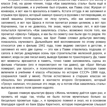
классе 3-м), на уроке чтения, тогда «Как закалялась сталь» была ещё в
учебной программе, и в учебнике был отрывок, как Павка спас Жухрая от
конвоира, и вот как-то врезалось в память. Кстати оттуда я же запомнил и
отрывок про Щорса, который закинул гранату в грузовик с петлюровцами, из
своей машины (специально не лезу гуглить, ибо как запомнил, так
запомнил), и вот про Щорса я потом прочитал роман целиком, а вот про
Корчагиина, так и не довелось. Не знаю, через сколько лет, я всё-таки
попытался прочитать «Как закалялась сталь», возможно после того, как
прочитал «Школу» Гайдара, и как бы по сюжету они были где-то рядом. Но
увы, забросил после сцены, как брат Павки сломал добытую винтовку,
показалось скучновато. Дальнейшее моё воспоминание по этому роману
относится уже к фильму 1941 года, тоже видимо смотрел в детстве, и
запомнил из него две сцены — это как у Павки отвалилась подошва от
сапога в лютую дождливую осень при строительстве железной дороги, и
момент, когда он уже писал книгу, выводя буковки по транспоранту. Да, такие
вот моменты врезаются в память, точно также запомнились сцены из
фильма «Чапаев» (его я пересмотрел не так давно), где «Брат Митька
помирает, ухи просит», и психологическая атака белых (которую также
включили в учебники 4 класса «Рассказы по истории СССР» 1988 года,
сохранился такой у меня). Потом естественно в старших классах не
обошлось без упоминания в контексте второго Островского, который
«Грозу» написал, что разные это люди, ну а потом «Как закалялась сталь»
выпала из моего поля зрения надолго.
Однако главную крылатую фразу «Жизнь человеку даётся один раз, и
прожить её надо так, чтобы не было потом мучительно больно за
бесцельно прожитые годы...», я прекрасно помнил и знал, но в основном
благодаря одной из баек Шуры Каретного, которую периодически слышал/