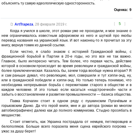
объяснять ту самую идеологическую односторонность.
Оценка:
9
[
5
]
ArtTrapeza
,
28 февраля 2019 г.
Когда я учился в школе, этот роман уже не проходили, и мое знание о
нем ограничивалось известным афоризмом из него и шуткой про якобы
перевод названия на украинский язык. И вот наконец-то я прочитал за эту
книгу, вернув томик из дачной ссылки.
Если честно, я слабо знаком с историей Гражданской войны, с
фракционной борьбой в Партии в 20-е годы, но это все не так важно.
Главное, было интересно читать. Тем более, что первая часть, действие
которой в основном происходит во время революции и гражданской войны,
более приключенческая. Казалось бы, зачем тогда вообще нужна вторая? Я
и сам раньше думал, что революцию, мол, совершили и тут хэппи-энд, ну,
или в гражданской победили и хэппи-энд. Но только теперь понимаю, что
необходима непрерывная борьба с пережитками старого в обществе и в
каждом человеке. И это только если касаться «надстроечной» части и
забыть о восстановлении и развитии промышленности — базиса общества.
Павка Корчагин стоит в одном ряду с пушкинским Пугачёвым и
горьковским Данко. Да что герой книги, мне и до автора (роман во многом
автобиографичен) далеко как до полного коммунизма. Стыдно прозябать в
мещанстве.
Стоит отметить, как Украина пострадала от немцев, петлюровцев и
белополяков. Больше всего поразила меня сцена еврейского погрома —
ужас за душу берет!