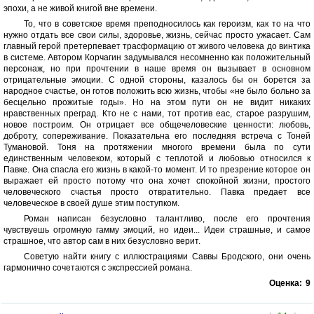
эпохи, а не живой книгой вне времени.
То, что в советское время преподносилось как героизм, как то на что
нужно отдать все свои силы, здоровье, жизнь, сейчас просто ужасает. Сам
главный герой претерпевает трасформацию от живого человека до винтика
в системе. Автором Корчагин задумывался несомненно как положительный
персонаж, но при прочтении в наше время он вызывает в основном
отрицательные эмоции. С одной стороны, казалось бы он борется за
народное счастье, он готов положить всю жизнь, чтобы «не было больно за
бесцельно прожитые годы». Но на этом пути он не видит никаких
нравственных преград. Кто не с нами, тот против еас, старое разрушим,
новое построим. Он отрицает все общечеловеские ценности: любовь,
доброту, сопереживание. Показательна его последняя встреча с Тоней
Тумановой. Тоня на протяжении многого времени была по сути
единственным человеком, который с теплотой и любовью относился к
Павке. Она спасла его жизнь в какой-то момент. И то презрение которое он
выражает ей просто потому что она хочет спокойной жизни, простого
человеческого счастья просто отвратительно. Павка предает все
человеческое в своей душе этим поступком.
Роман написан безусловно талантливо, после его прочтения
чувствуешь огромную гамму эмоций, но идеи... Идеи страшные, и самое
страшное, что автор сам в них безусловно верит.
Советую найти книгу с иллюстрациями Саввы Бродского, они очень
гармонично сочетаются с экспрессией романа.
Оценка:
9