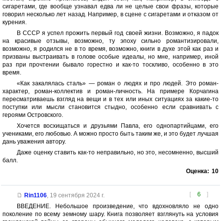
сигаретами, где вообще узнавал едва ли не целые свои фразы, которые
говорил несколько лет назад. Например, в сцене с сигаретами и отказом от
курения.
В СССР я успел прожить первый год своей жизни. Возможно, я падок
на красивые отзывы, возможно, ту эпоху сильно романтизировали,
возможно, я родился не в то время, возможно, книги в духе этой как раз и
призваны выстраивать в голове особые идеалы, но мне, например, иной
раз при прочтении бывало горестно и как-то тоскливо, особенно в это
время.
«Как закалялась сталь» — роман о людях и про людей. Это роман-
характер, роман-коллектив и роман-личность. На примере Корчагина
пересматриваешь взгляд на вещи и в тех или иных ситуациях за какие-то
поступки или мысли становится стыдно, особенно если сравнивать с
героями Островского.
Хочется восхищаться и друзьями Павла, его однопартийцами, его
учениками, его любовью. А можно просто быть таким же, и это будет лучшая
дань уважения автору.
Даже оценку ставить как-то неправильно, но это, несомненно, высший
балл.
Оценка:
10
[
6
]
Rin1106
,
19 сентября 2024 г.
ВВЕДЕНИЕ. Небольшое произведение, что вдохновляло не одно
поколение по всему земному шару. Книга позволяет взглянуть на условия