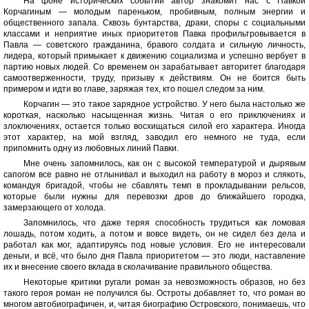
На фоне исторических событий автор знакомит нас с Павкой
Корчагиным — молодым пареньком, пробивным, полным энергии и
общественного запала. Сквозь бунтарства, драки, споры с социальными
классами и неприятие иных приоритетов Павка профильтровывается в
Павла — советского гражданина, бравого солдата и сильную личность,
лидера, который примыкает к движению социализма и успешно вербует в
партию новых людей. Со временем он зарабатывает авторитет благодаря
самоотверженности, труду, призыву к действиям. Он не боится быть
примером и идти во главе, заряжая тех, кто пошел следом за ним.
Корчагин — это такое зарядное устройство. У него была настолько же
короткая, насколько насыщенная жизнь. Читая о его приключениях и
злоключениях, остается только восхищаться силой его характера. Иногда
этот характер, на мой взгляд, заводил его немного не туда, если
припомнить одну из любовных линий Павки.
Мне очень запомнилось, как он с высокой температурой и дырявым
сапогом все равно не отлынивал и выходил на работу в мороз и слякоть,
командуя бригадой, чтобы не сбавлять темп в прокладывании рельсов,
которые были нужны для перевозки дров до ближайшего городка,
замерзающего от холода.
Запомнилось, что даже теряя способность трудиться как ломовая
лошадь, потом ходить, а потом и вовсе видеть, он не сидел без дела и
работал как мог, адаптируясь под новые условия. Его не интересовали
деньги, и всё, что было дня Павла приоритетом — это люди, наставление
их и внесение своего вклада в сколачивание правильного общества.
Некоторые критики ругали роман за невозможность образов, но без
такого героя роман не получился бы. Остроты добавляет то, что роман во
многом автобиографичен, и, читая биографию Островского, понимаешь, что