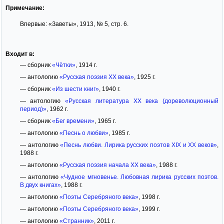
Примечание:
Впервые: «Заветы», 1913, № 5, стр. 6.
Входит в:
— сборник
«Чётки»
, 1914 г.
— антологию
«Русская поэзия XX века»
, 1925 г.
— сборник
«Из шести книг»
, 1940 г.
— антологию
«Русская литература XX века (дореволюционный
период)»
, 1962 г.
— сборник
«Бег времени»
, 1965 г.
— антологию
«Песнь о любви»
, 1985 г.
— антологию
«Песнь любви. Лирика русских поэтов XIX и XX веков»
,
1988 г.
— антологию
«Русская поэзия начала XX века»
, 1988 г.
— антологию
«Чудное мгновенье. Любовная лирика русских поэтов.
В двух книгах»
, 1988 г.
— антологию
«Поэты Серебряного века»
, 1998 г.
— антологию
«Поэты Серебряного века»
, 1999 г.
— антологию
«Странник»
, 2011 г.