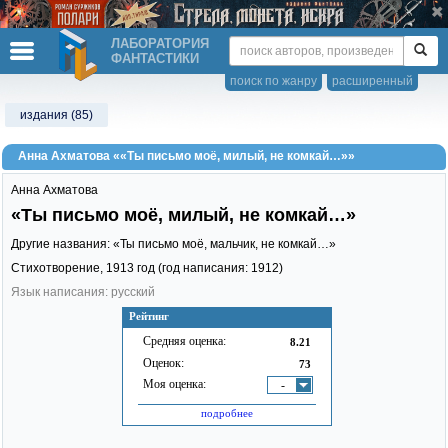
ЛАБОРАТОРИЯ
ФАНТАСТИКИ
поиск по жанру
расширенный
издания (85)
Анна Ахматова ««Ты письмо моё, милый, не комкай…»»
Анна Ахматова
«Ты письмо моё, милый, не комкай…»
Другие названия: «Ты письмо моё, мальчик, не комкай…»
Стихотворение,
1913
год (год написания: 1912)
Язык написания: русский
Рейтинг
Средняя оценка:
8.21
Оценок:
73
Моя оценка:
-
подробнее