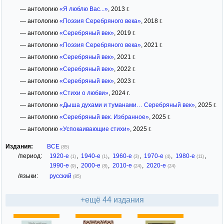
— антологию
«Я люблю Вас...»
, 2013 г.
— антологию
«Поэзия Серебряного века»
, 2018 г.
— антологию
«Серебряный век»
, 2019 г.
— антологию
«Поэзия Серебряного века»
, 2021 г.
— антологию
«Серебряный век»
, 2021 г.
— антологию
«Серебряный век»
, 2022 г.
— антологию
«Серебряный век»
, 2023 г.
— антологию
«Стихи о любви»
, 2024 г.
— антологию
«Дыша духами и туманами… Серебряный век»
, 2025 г.
— антологию
«Серебряный век. Избранное»
, 2025 г.
— антологию
«Успокаивающие стихи»
, 2025 г.
Издания:
ВСЕ
(85)
/период:
1920-е
,
1940-е
,
1960-е
,
1970-е
,
1980-е
,
(1)
(1)
(3)
(4)
(11)
1990-е
,
2000-е
,
2010-е
,
2020-е
(9)
(8)
(24)
(24)
/языки:
русский
(85)
+ещё 44 издания