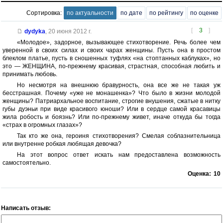
Сортировка:
по актуальности
по дате
по рейтингу
по оценке
[
3
]
dydyka
,
20 июня 2012 г.
«Молодое», задорное, вызывающее стихотворение. Речь более чем
уверенной в своих силах и своих чарах женщины. Пусть она в простом
блеклом платье, пусть в сношенных туфлях «на стоптанных каблуках», но
это — ЖЕНЩИНА, по-прежнему красивая, страстная, способная любить и
принимать любовь.
Но несмотря на внешнюю бравурность, она все же не такая уж
бесстрашная. Почему «уже не монашенка»? Что было в жизни молодой
женщины? Патриархальное воспитание, строгие внушения, сжатые в нитку
губы дуэньи при виде красивого юноши? Или в сердце самой красавицы
жила робость и боязнь? Или по-прежнему живет, иначе откуда бы тогда
«страх в огромных глазах»?
Так кто же она, героиня стихотворения? Смелая соблазнительница
или внутренне робкая любящая девочка?
На этот вопрос ответ искать нам предоставлена возможность
самостоятельно.
Оценка:
10
Написать отзыв: