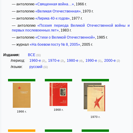
— антологию
«Священная война…»
, 1966 г.
— антологию
«Великая Отечественная»
, 1970 г.
— антологию
«Лирика 40-х годов»
, 1977 г.
— антологию
«Поэзия периода Великой Отечественной войны и
первых послевоенных лет»
, 1983 г.
— антологию
«Стихи о Великой Отечественной»
, 1985 г.
— журнал
«На боевом посту № 8, 2005»
, 2005 г.
Издания:
ВСЕ
(11)
/период:
1960-е
,
1970-е
,
1980-е
,
1990-е
,
2000-е
(2)
(2)
(4)
(1)
(2)
/языки:
русский
(11)
1968 г.
1966 г.
1970 г.