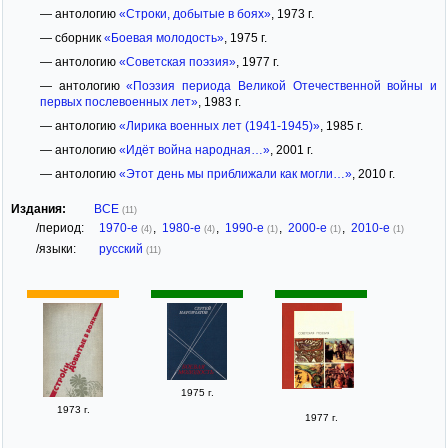
— антологию
«Строки, добытые в боях»
, 1973 г.
— сборник
«Боевая молодость»
, 1975 г.
— антологию
«Советская поэзия»
, 1977 г.
— антологию
«Поэзия периода Великой Отечественной войны и
первых послевоенных лет»
, 1983 г.
— антологию
«Лирика военных лет (1941-1945)»
, 1985 г.
— антологию
«Идёт война народная…»
, 2001 г.
— антологию
«Этот день мы приближали как могли…»
, 2010 г.
Издания:
ВСЕ
(11)
/период:
1970-е
,
1980-е
,
1990-е
,
2000-е
,
2010-е
(4)
(4)
(1)
(1)
(1)
/языки:
русский
(11)
1975 г.
1973 г.
1977 г.