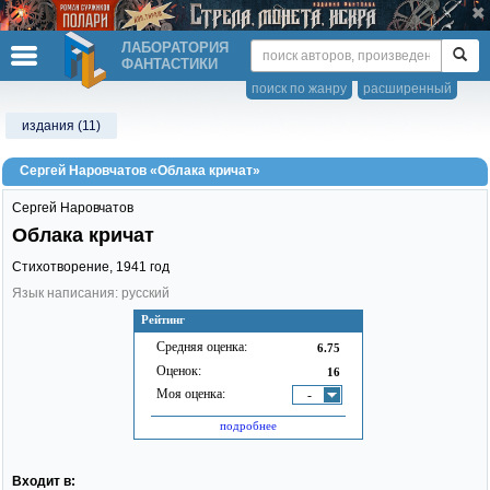
ЛАБОРАТОРИЯ
ФАНТАСТИКИ
поиск по жанру
расширенный
издания (11)
Сергей Наровчатов «Облака кричат»
Сергей Наровчатов
Облака кричат
Стихотворение,
1941
год
Язык написания: русский
Рейтинг
Средняя оценка:
6.75
Оценок:
16
Моя оценка:
-
подробнее
Входит в: