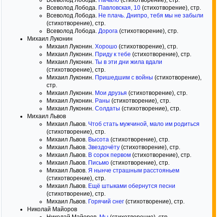
Всеволод Лобода.
Начало
(стихотворение), стр.
Всеволод Лобода.
Павловская, 10
(стихотворение), стр.
Всеволод Лобода.
Не плачь. Днипро, тебя мы не забыли
(стихотворение), стр.
Всеволод Лобода.
Дорога
(стихотворение), стр.
Михаил Луконин
Михаил Луконин.
Хорошо
(стихотворение), стр.
Михаил Луконин.
Приду к тебе
(стихотворение), стр.
Михаил Луконин.
Ты в эти дни жила вдали
(стихотворение), стр.
Михаил Луконин.
Пришедшим с войны
(стихотворение),
стр.
Михаил Луконин.
Мои друзья
(стихотворение), стр.
Михаил Луконин.
Раны
(стихотворение), стр.
Михаил Луконин.
Солдаты
(стихотворение), стр.
Михаил Львов
Михаил Львов.
Чтоб стать мужчиной, мало им родиться
(стихотворение), стр.
Михаил Львов.
Высота
(стихотворение), стр.
Михаил Львов.
Звездочёту
(стихотворение), стр.
Михаил Львов.
В сорок первом
(стихотворение), стр.
Михаил Львов.
Письмо
(стихотворение), стр.
Михаил Львов.
Я нынче страшным расстояньем
(стихотворение), стр.
Михаил Львов.
Ещё штыками обернутся песни
(стихотворение), стр.
Михаил Львов.
Горячий снег
(стихотворение), стр.
Николай Майоров