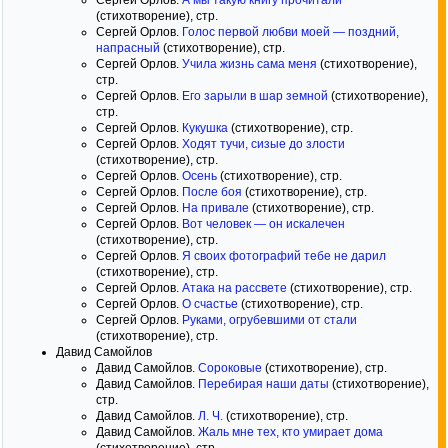
Сергей Орлов.
А мы такую книгу прочитали
(стихотворение), стр.
Сергей Орлов.
Голос первой любви моей — поздний,
напрасный
(стихотворение), стр.
Сергей Орлов.
Учила жизнь сама меня
(стихотворение),
стр.
Сергей Орлов.
Его зарыли в шар земной
(стихотворение),
стр.
Сергей Орлов.
Кукушка
(стихотворение), стр.
Сергей Орлов.
Ходят тучи, сизые до злости
(стихотворение), стр.
Сергей Орлов.
Осень
(стихотворение), стр.
Сергей Орлов.
После боя
(стихотворение), стр.
Сергей Орлов.
На привале
(стихотворение), стр.
Сергей Орлов.
Вот человек — он искалечен
(стихотворение), стр.
Сергей Орлов.
Я своих фотографий тебе не дарил
(стихотворение), стр.
Сергей Орлов.
Атака на рассвете
(стихотворение), стр.
Сергей Орлов.
О счастье
(стихотворение), стр.
Сергей Орлов.
Руками, огрубевшими от стали
(стихотворение), стр.
Давид Самойлов
Давид Самойлов.
Сороковые
(стихотворение), стр.
Давид Самойлов.
Перебирая наши даты
(стихотворение),
стр.
Давид Самойлов.
Л. Ч.
(стихотворение), стр.
Давид Самойлов.
Жаль мне тех, кто умирает дома