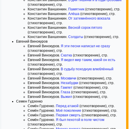
Константин Ваншенкин.
В дни тишины и в годы грозовые
(стихотворение), стр.
Константин Ваншенкин.
Памятник
(стихотворение), стр.
Константин Ваншенкин.
Алёша
(стихотворение), стр.
Константин Ваншенкин.
От затемнённого вокзала
(стихотворение), стр.
Константин Ваншенкин.
Весной сорок пятого
(стихотворение), стр.
Константин Ваншенкин.
Солдаты
(стихотворение), стр.
Евгений Винокуров
Евгений Винокуров.
Я эти песни написал не сразу
(стихотворение), стр.
Евгений Винокуров.
Скатка
(стихотворение), стр.
Евгений Винокуров.
Я видел мир таким, какой он есть
(стихотворение), стр.
Евгений Винокуров.
В судьбу походную влюблённый
(стихотворение), стр.
Евгений Винокуров.
Москвичи
(стихотворение), стр.
Евгений Винокуров.
Незабудки
(стихотворение), стр.
Евгений Винокуров.
Гамлет
(стихотворение), стр.
Евгений Винокуров.
Глаза
(стихотворение), стр.
Евгений Винокуров.
Выжил
(стихотворение), стр.
Семен Гудзенко
Семён Гудзенко.
Перед атакой
(стихотворение), стр.
Семён Гудзенко.
Моё поколение
(стихотворение), стр.
Семён Гудзенко.
Первая смерть
(стихотворение), стр.
Семён Гудзенко.
Я был пехотой в поле чистом
(стихотворение), стр.