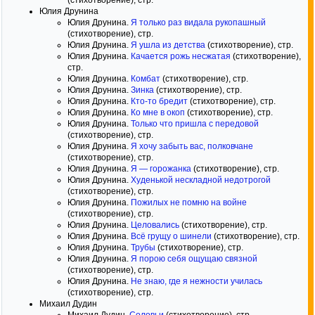
(стихотворение), стр.
Юлия Друнина
Юлия Друнина.
Я только раз видала рукопашный
(стихотворение), стр.
Юлия Друнина.
Я ушла из детства
(стихотворение), стр.
Юлия Друнина.
Качается рожь несжатая
(стихотворение),
стр.
Юлия Друнина.
Комбат
(стихотворение), стр.
Юлия Друнина.
Зинка
(стихотворение), стр.
Юлия Друнина.
Кто-то бредит
(стихотворение), стр.
Юлия Друнина.
Ко мне в окоп
(стихотворение), стр.
Юлия Друнина.
Только что пришла с передовой
(стихотворение), стр.
Юлия Друнина.
Я хочу забыть вас, полковчане
(стихотворение), стр.
Юлия Друнина.
Я — горожанка
(стихотворение), стр.
Юлия Друнина.
Худенькой нескладной недотрогой
(стихотворение), стр.
Юлия Друнина.
Пожилых не помню на войне
(стихотворение), стр.
Юлия Друнина.
Целовались
(стихотворение), стр.
Юлия Друнина.
Всё грущу о шинели
(стихотворение), стр.
Юлия Друнина.
Трубы
(стихотворение), стр.
Юлия Друнина.
Я порою себя ощущаю связной
(стихотворение), стр.
Юлия Друнина.
Не знаю, где я нежности училась
(стихотворение), стр.
Михаил Дудин