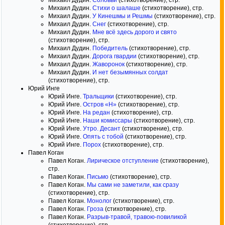
Михаил Дудин.
Соловьи
(стихотворение), стр.
Михаил Дудин.
Стихи о шалаше
(стихотворение), стр.
Михаил Дудин.
У Кинешмы и Решмы
(стихотворение), стр.
Михаил Дудин.
Снег
(стихотворение), стр.
Михаил Дудин.
Мне всё здесь дорого и свято
(стихотворение), стр.
Михаил Дудин.
Победитель
(стихотворение), стр.
Михаил Дудин.
Дорога гвардии
(стихотворение), стр.
Михаил Дудин.
Жаворонок
(стихотворение), стр.
Михаил Дудин.
И нет безымянных солдат
(стихотворение), стр.
Юрий Инге
Юрий Инге.
Тральщики
(стихотворение), стр.
Юрий Инге.
Остров «Н»
(стихотворение), стр.
Юрий Инге.
На редан
(стихотворение), стр.
Юрий Инге.
Наши комиссары
(стихотворение), стр.
Юрий Инге.
Утро. Десант
(стихотворение), стр.
Юрий Инге.
Опять с тобой
(стихотворение), стр.
Юрий Инге.
Порох
(стихотворение), стр.
Павел Коган
Павел Коган.
Лирическое отступление
(стихотворение),
стр.
Павел Коган.
Письмо
(стихотворение), стр.
Павел Коган.
Мы сами не заметили, как сразу
(стихотворение), стр.
Павел Коган.
Монолог
(стихотворение), стр.
Павел Коган.
Гроза
(стихотворение), стр.
Павел Коган.
Разрыв-травой, травою-повиликой