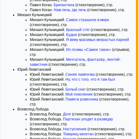
(стихотворение), стр.
Павел Коган.
Бригантина
(стихотворение), стр.
Павел Коган.
Нам лечь, где лечь
(стихотворение), стр.
Михаил Кульчицкий
Михаил Кульчицкий.
Самое страшное в мире
(стихотворение), стр.
Михаил Кульчицкий.
Красный стяг
(стихотворение), стр.
Михаил Кульчицкий.
Будни
(стихотворение), стр.
Михаил Кульчицкий.
Я вижу красивых вихрастых парней
(стихотворение), стр.
Михаил Кульчицкий.
Из поэмы «Самое такое»
(отрывок),
стр.
Михаил Кульчицкий.
Мечтатель, фантазёр, лентяй-
завистник
(стихотворение), стр.
Юрий Левитанский
Юрий Левитанский.
Синяя лампочка
(стихотворение), стр.
Юрий Левитанский.
Ну, что с того, что я там был
(стихотворение), стр.
Юрий Левитанский.
Белый снег
(стихотворение), стр.
Юрий Левитанский.
Моё поколение
(стихотворение), стр.
Юрий Левитанский.
Памяти ровесника
(стихотворение),
стр.
Всеволод Лобода
Всеволод Лобода.
Долг
(стихотворение), стр.
Всеволод Лобода.
Партизан уходит в разведку
(стихотворение), стр.
Всеволод Лобода.
Наступление
(стихотворение), стр.
Всеволод Лобода.
Товарищ капитан
(стихотворение), стр.