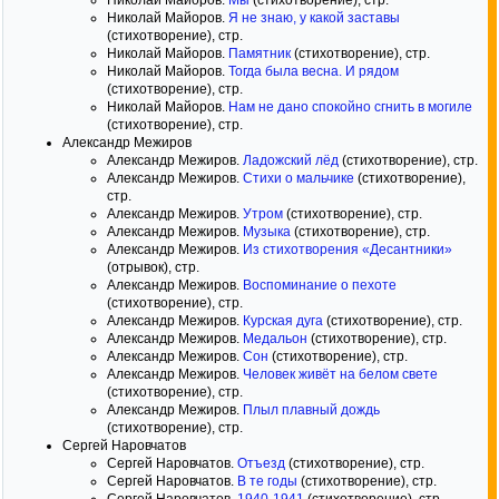
Николай Майоров.
Мы
(стихотворение), стр.
Николай Майоров.
Я не знаю, у какой заставы
(стихотворение), стр.
Николай Майоров.
Памятник
(стихотворение), стр.
Николай Майоров.
Тогда была весна. И рядом
(стихотворение), стр.
Николай Майоров.
Нам не дано спокойно сгнить в могиле
(стихотворение), стр.
Александр Межиров
Александр Межиров.
Ладожский лёд
(стихотворение), стр.
Александр Межиров.
Стихи о мальчике
(стихотворение),
стр.
Александр Межиров.
Утром
(стихотворение), стр.
Александр Межиров.
Музыка
(стихотворение), стр.
Александр Межиров.
Из стихотворения «Десантники»
(отрывок), стр.
Александр Межиров.
Воспоминание о пехоте
(стихотворение), стр.
Александр Межиров.
Курская дуга
(стихотворение), стр.
Александр Межиров.
Медальон
(стихотворение), стр.
Александр Межиров.
Сон
(стихотворение), стр.
Александр Межиров.
Человек живёт на белом свете
(стихотворение), стр.
Александр Межиров.
Плыл плавный дождь
(стихотворение), стр.
Сергей Наровчатов
Сергей Наровчатов.
Отъезд
(стихотворение), стр.
Сергей Наровчатов.
В те годы
(стихотворение), стр.