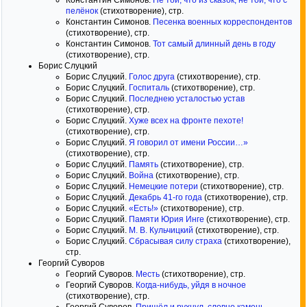
Константин Симонов.
Не той, что из сказок, не той, что с
пелёнок
(стихотворение), стр.
Константин Симонов.
Песенка военных корреспондентов
(стихотворение), стр.
Константин Симонов.
Тот самый длинный день в году
(стихотворение), стр.
Борис Слуцкий
Борис Слуцкий.
Голос друга
(стихотворение), стр.
Борис Слуцкий.
Госпиталь
(стихотворение), стр.
Борис Слуцкий.
Последнею усталостью устав
(стихотворение), стр.
Борис Слуцкий.
Хуже всех на фронте пехоте!
(стихотворение), стр.
Борис Слуцкий.
Я говорил от имени России…»
(стихотворение), стр.
Борис Слуцкий.
Память
(стихотворение), стр.
Борис Слуцкий.
Война
(стихотворение), стр.
Борис Слуцкий.
Немецкие потери
(стихотворение), стр.
Борис Слуцкий.
Декабрь 41-го года
(стихотворение), стр.
Борис Слуцкий.
«Есть!»
(стихотворение), стр.
Борис Слуцкий.
Памяти Юрия Инге
(стихотворение), стр.
Борис Слуцкий.
М. В. Кульчицкий
(стихотворение), стр.
Борис Слуцкий.
Сбрасывая силу страха
(стихотворение),
стр.
Георгий Суворов
Георгий Суворов.
Месть
(стихотворение), стр.
Георгий Суворов.
Когда-нибудь, уйдя в ночное
(стихотворение), стр.