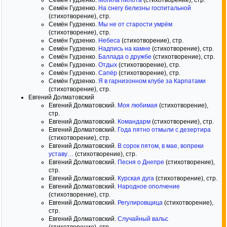
Семён Гудзенко.
Могила пилота
(стихотворение), стр.
Семён Гудзенко.
На снегу белизны госпитальной
(стихотворение), стр.
Семён Гудзенко.
Мы не от старости умрём
(стихотворение), стр.
Семён Гудзенко.
Небеса
(стихотворение), стр.
Семён Гудзенко.
Надпись на камне
(стихотворение), стр.
Семён Гудзенко.
Баллада о дружбе
(стихотворение), стр.
Семён Гудзенко.
Отдых
(стихотворение), стр.
Семён Гудзенко.
Сапёр
(стихотворение), стр.
Семён Гудзенко.
Я в гарнизонном клубе за Карпатами
(стихотворение), стр.
Евгений Долматовский
Евгений Долматовский.
Моя любимая
(стихотворение),
стр.
Евгений Долматовский.
Командарм
(стихотворение), стр.
Евгений Долматовский.
Года пятно отмыли с дезертира
(стихотворение), стр.
Евгений Долматовский.
В сорок пятом, в мае, вопреки
уставу…
(стихотворение), стр.
Евгений Долматовский.
Песня о Днепре
(стихотворение),
стр.
Евгений Долматовский.
Курская дуга
(стихотворение), стр.
Евгений Долматовский.
Народное ополчение
(стихотворение), стр.
Евгений Долматовский.
Регулировщица
(стихотворение),
стр.
Евгений Долматовский.
Случайный вальс