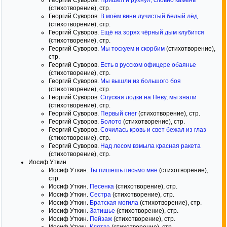
Георгий Суворов.
Пришёл и рухнул, словно камень
(стихотворение), стр.
Георгий Суворов.
В моём вине лучистый белый лёд
(стихотворение), стр.
Георгий Суворов.
Ещё на зорях чёрный дым клубится
(стихотворение), стр.
Георгий Суворов.
Мы тоскуем и скорбим
(стихотворение),
стр.
Георгий Суворов.
Есть в русском офицере обаянье
(стихотворение), стр.
Георгий Суворов.
Мы вышли из большого боя
(стихотворение), стр.
Георгий Суворов.
Спуская лодки на Неву, мы знали
(стихотворение), стр.
Георгий Суворов.
Первый снег
(стихотворение), стр.
Георгий Суворов.
Болото
(стихотворение), стр.
Георгий Суворов.
Сочилась кровь и свет бежал из глаз
(стихотворение), стр.
Георгий Суворов.
Над лесом взмыла красная ракета
(стихотворение), стр.
Иосиф Уткин
Иосиф Уткин.
Ты пишешь письмо мне
(стихотворение),
стр.
Иосиф Уткин.
Песенка
(стихотворение), стр.
Иосиф Уткин.
Сестра
(стихотворение), стр.
Иосиф Уткин.
Братская могила
(стихотворение), стр.
Иосиф Уткин.
Затишье
(стихотворение), стр.
Иосиф Уткин.
Пейзаж
(стихотворение), стр.