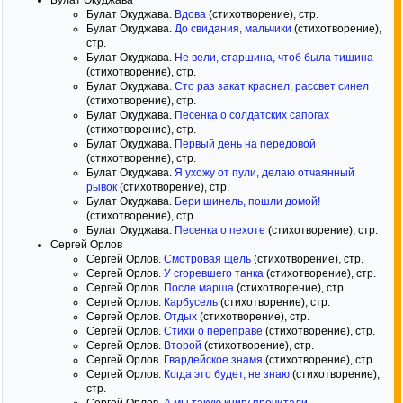
Булат Окуджава
Булат Окуджава.
Вдова
(стихотворение), стр.
Булат Окуджава.
До свидания, мальчики
(стихотворение),
стр.
Булат Окуджава.
Не вели, старшина, чтоб была тишина
(стихотворение), стр.
Булат Окуджава.
Сто раз закат краснел, рассвет синел
(стихотворение), стр.
Булат Окуджава.
Песенка о солдатских сапогах
(стихотворение), стр.
Булат Окуджава.
Первый день на передовой
(стихотворение), стр.
Булат Окуджава.
Я ухожу от пули, делаю отчаянный
рывок
(стихотворение), стр.
Булат Окуджава.
Бери шинель, пошли домой!
(стихотворение), стр.
Булат Окуджава.
Песенка о пехоте
(стихотворение), стр.
Сергей Орлов
Сергей Орлов.
Смотровая щель
(стихотворение), стр.
Сергей Орлов.
У сгоревшего танка
(стихотворение), стр.
Сергей Орлов.
После марша
(стихотворение), стр.
Сергей Орлов.
Карбусель
(стихотворение), стр.
Сергей Орлов.
Отдых
(стихотворение), стр.
Сергей Орлов.
Стихи о переправе
(стихотворение), стр.
Сергей Орлов.
Второй
(стихотворение), стр.
Сергей Орлов.
Гвардейское знамя
(стихотворение), стр.
Сергей Орлов.
Когда это будет, не знаю
(стихотворение),
стр.