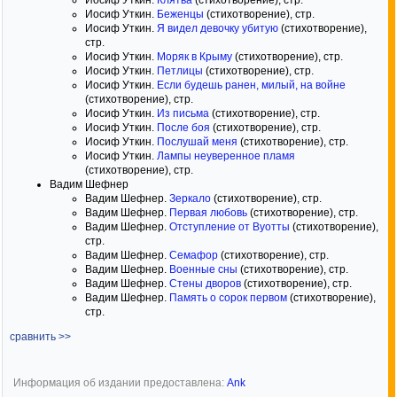
Иосиф Уткин.
Клятва
(стихотворение), стр.
Иосиф Уткин.
Беженцы
(стихотворение), стр.
Иосиф Уткин.
Я видел девочку убитую
(стихотворение),
стр.
Иосиф Уткин.
Моряк в Крыму
(стихотворение), стр.
Иосиф Уткин.
Петлицы
(стихотворение), стр.
Иосиф Уткин.
Если будешь ранен, милый, на войне
(стихотворение), стр.
Иосиф Уткин.
Из письма
(стихотворение), стр.
Иосиф Уткин.
После боя
(стихотворение), стр.
Иосиф Уткин.
Послушай меня
(стихотворение), стр.
Иосиф Уткин.
Лампы неуверенное пламя
(стихотворение), стр.
Вадим Шефнер
Вадим Шефнер.
Зеркало
(стихотворение), стр.
Вадим Шефнер.
Первая любовь
(стихотворение), стр.
Вадим Шефнер.
Отступление от Вуотты
(стихотворение),
стр.
Вадим Шефнер.
Семафор
(стихотворение), стр.
Вадим Шефнер.
Военные сны
(стихотворение), стр.
Вадим Шефнер.
Стены дворов
(стихотворение), стр.
Вадим Шефнер.
Память о сорок первом
(стихотворение),
стр.
сравнить >>
Информация об издании предоставлена:
Ank