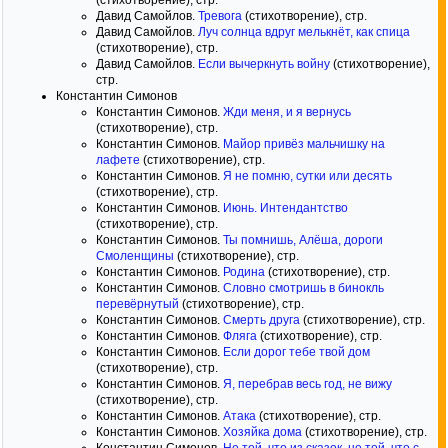
(стихотворение), стр.
Давид Самойлов.
Тревога
(стихотворение), стр.
Давид Самойлов.
Луч солнца вдруг мелькнёт, как спица
(стихотворение), стр.
Давид Самойлов.
Если вычеркнуть войну
(стихотворение),
стр.
Константин Симонов
Константин Симонов.
Жди меня, и я вернусь
(стихотворение), стр.
Константин Симонов.
Майор привёз мальчишку на
лафете
(стихотворение), стр.
Константин Симонов.
Я не помню, сутки или десять
(стихотворение), стр.
Константин Симонов.
Июнь. Интендантство
(стихотворение), стр.
Константин Симонов.
Ты помнишь, Алёша, дороги
Смоленщины
(стихотворение), стр.
Константин Симонов.
Родина
(стихотворение), стр.
Константин Симонов.
Словно смотришь в бинокль
перевёрнутый
(стихотворение), стр.
Константин Симонов.
Смерть друга
(стихотворение), стр.
Константин Симонов.
Фляга
(стихотворение), стр.
Константин Симонов.
Если дорог тебе твой дом
(стихотворение), стр.
Константин Симонов.
Я, перебрав весь год, не вижу
(стихотворение), стр.
Константин Симонов.
Атака
(стихотворение), стр.
Константин Симонов.
Хозяйка дома
(стихотворение), стр.