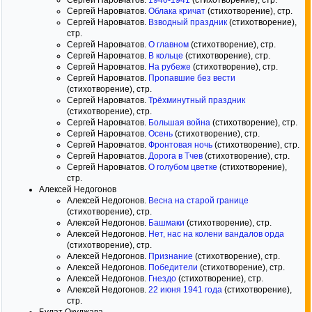
Сергей Наровчатов.
1940-1941
(стихотворение), стр.
Сергей Наровчатов.
Облака кричат
(стихотворение), стр.
Сергей Наровчатов.
Взводный праздник
(стихотворение),
стр.
Сергей Наровчатов.
О главном
(стихотворение), стр.
Сергей Наровчатов.
В кольце
(стихотворение), стр.
Сергей Наровчатов.
На рубеже
(стихотворение), стр.
Сергей Наровчатов.
Пропавшие без вести
(стихотворение), стр.
Сергей Наровчатов.
Трёхминутный праздник
(стихотворение), стр.
Сергей Наровчатов.
Большая война
(стихотворение), стр.
Сергей Наровчатов.
Осень
(стихотворение), стр.
Сергей Наровчатов.
Фронтовая ночь
(стихотворение), стр.
Сергей Наровчатов.
Дорога в Тчев
(стихотворение), стр.
Сергей Наровчатов.
О голубом цветке
(стихотворение),
стр.
Алексей Недогонов
Алексей Недогонов.
Весна на старой границе
(стихотворение), стр.
Алексей Недогонов.
Башмаки
(стихотворение), стр.
Алексей Недогонов.
Нет, нас на колени вандалов орда
(стихотворение), стр.
Алексей Недогонов.
Признание
(стихотворение), стр.
Алексей Недогонов.
Победители
(стихотворение), стр.
Алексей Недогонов.
Гнездо
(стихотворение), стр.
Алексей Недогонов.
22 июня 1941 года
(стихотворение),
стр.