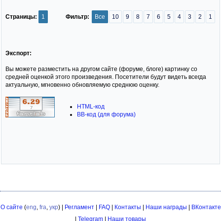
Страницы:
1
Фильтр:
Все
10
9
8
7
6
5
4
3
2
1
Экспорт:
Вы можете разместить на другом сайте (форуме, блоге) картинку со
средней оценкой этого произведения. Посетители будут видеть всегда
актуальную, мгновенно обновляемую среднюю оценку.
HTML-код
BB-код (для форума)
О сайте
(
eng
,
fra
,
укр
) |
Регламент
|
FAQ
|
Контакты
|
Наши награды
|
ВКонтакте
|
Telegram
|
Наши товары