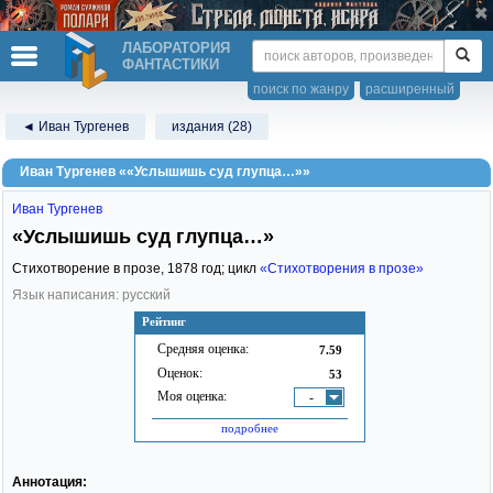
ЛАБОРАТОРИЯ
ФАНТАСТИКИ
поиск по жанру
расширенный
◄ Иван Тургенев
издания (28)
Иван Тургенев ««Услышишь суд глупца…»»
Иван Тургенев
«Услышишь суд глупца…»
Стихотворение в прозе,
1878
год; цикл
«Стихотворения в прозе»
Язык написания: русский
Рейтинг
Средняя оценка:
7.59
Оценок:
53
Моя оценка:
-
подробнее
Аннотация: