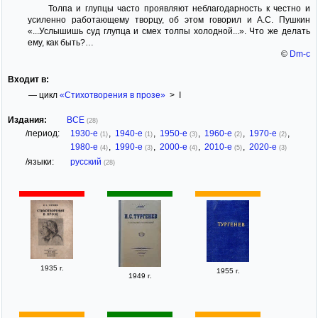
Толпа и глупцы часто проявляют неблагодарность к честно и
усиленно работающему творцу, об этом говорил и А.С. Пушкин
«...Услышишь суд глупца и смех толпы холодной...». Что же делать
ему, как быть?…
©
Dm-c
Входит в:
— цикл
«Стихотворения в прозе»
> I
Издания:
ВСЕ
(28)
/период:
1930-е
,
1940-е
,
1950-е
,
1960-е
,
1970-е
,
(1)
(1)
(3)
(2)
(2)
1980-е
,
1990-е
,
2000-е
,
2010-е
,
2020-е
(4)
(3)
(4)
(5)
(3)
/языки:
русский
(28)
1935 г.
1955 г.
1949 г.