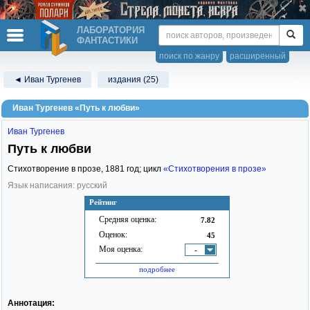
ЛАБОРАТОРИЯ
ФАНТАСТИКИ
поиск по жанру
расширенный
◄ Иван Тургенев
издания (25)
Иван Тургенев «Путь к любви»
Иван Тургенев
Путь к любви
Стихотворение в прозе,
1881
год; цикл
«Стихотворения в прозе»
Язык написания: русский
Рейтинг
Средняя оценка:
7.82
Оценок:
45
Моя оценка:
-
подробнее
Аннотация: