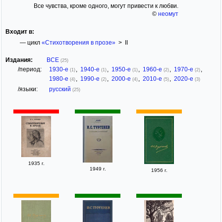
Все чувства, кроме одного, могут привести к любви.
©
неомут
Входит в:
— цикл
«Стихотворения в прозе»
> II
Издания:
ВСЕ
(25)
/период:
1930-е
,
1940-е
,
1950-е
,
1960-е
,
1970-е
,
(1)
(1)
(1)
(2)
(2)
1980-е
,
1990-е
,
2000-е
,
2010-е
,
2020-е
(4)
(2)
(4)
(5)
(3)
/языки:
русский
(25)
1935 г.
1949 г.
1956 г.