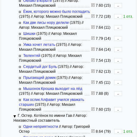
Облако в корыте
(1975)
//
Автор:
Михаил Пляцковский
7.60 (15)
-
Ёжик, которого можно было погладить
(1975)
//
Автор: Михаил Пляцковский
7.72 (18)
1 отз.
-
Как две лисы нору делили
(1975)
//
Автор: Михаил Пляцковский
7.64 (11)
-
Шишки
(1975)
//
Автор: Михаил
Пляцковский
7.79 (14)
-
Умка хочет летать
(1975)
//
Автор:
Михаил Пляцковский
7.64 (14)
-
Тюлентяй
(1975)
//
Автор: Михаил
Пляцковский
7.54 (13)
-
Сердитый дог Буль
(1975)
//
Автор:
Михаил Пляцковский
7.62 (13)
-
Прыгающий домик
(1975)
//
Автор:
Михаил Пляцковский
7.45 (11)
-
Мышонок Крошка выходит на лёд
(1975)
//
Автор: Михаил Пляцковский
7.88 (8)
-
Как ослик Алфавит учился уважать
старших
(1975)
//
Автор: Михаил
Пляцковский
7.60 (15)
-
Г. Остер. Котёнок по имени Гав
//
Автор:
Неизвестный составитель
Одни неприятности
//
Автор: Григорий
Остер
8.64 (79)
1 отз.
-