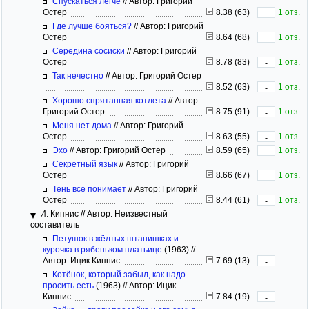
Спускаться легче
//
Автор: Григорий
Остер
8.38 (63)
1 отз.
-
Где лучше бояться?
//
Автор: Григорий
Остер
8.64 (68)
1 отз.
-
Середина сосиски
//
Автор: Григорий
Остер
8.78 (83)
1 отз.
-
Так нечестно
//
Автор: Григорий Остер
8.52 (63)
1 отз.
-
Хорошо спрятанная котлета
//
Автор:
Григорий Остер
8.75 (91)
1 отз.
-
Меня нет дома
//
Автор: Григорий
Остер
8.63 (55)
1 отз.
-
Эхо
//
Автор: Григорий Остер
8.59 (65)
1 отз.
-
Секретный язык
//
Автор: Григорий
Остер
8.66 (67)
1 отз.
-
Тень все понимает
//
Автор: Григорий
Остер
8.44 (61)
1 отз.
-
И. Кипнис
//
Автор: Неизвестный
составитель
Петушок в жёлтых штанишках и
курочка в рябеньком платьице
(1963)
//
Автор: Ицик Кипнис
7.69 (13)
-
Котёнок, который забыл, как надо
просить есть
(1963)
//
Автор: Ицик
Кипнис
7.84 (19)
-