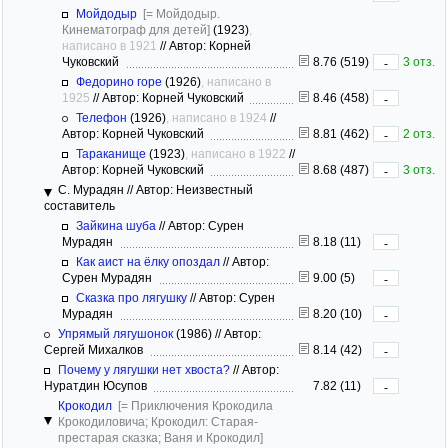
Мойдодыр
[= Мойдодыр.
Кинематограф для детей]
(1923)
,
написано в 1921
//
Автор: Корней
Чуковский
8.76 (519)
3 отз.
-
Федорино горе
(1926)
, написано в
1925
//
Автор: Корней Чуковский
8.46 (458)
-
Телефон
(1926)
, написано в 1924
//
Автор: Корней Чуковский
8.81 (462)
2 отз.
-
Тараканище
(1923)
, написано в 1922
//
Автор: Корней Чуковский
8.68 (487)
3 отз.
-
С. Мурадян
//
Автор: Неизвестный
составитель
Зайкина шуба
//
Автор: Сурен
Мурадян
8.18 (11)
-
Как аист на ёлку опоздал
//
Автор:
Сурен Мурадян
9.00 (5)
-
Сказка про лягушку
//
Автор: Сурен
Мурадян
8.20 (10)
-
Упрямый лягушонок
(1986)
//
Автор:
Сергей Михалков
8.14 (42)
-
Почему у лягушки нет хвоста?
//
Автор:
Нуратдин Юсупов
7.82 (11)
-
Крокодил
[= Приключения Крокодила
Крокодиловича; Крокодил: Старая-
престарая сказка; Ваня и Крокодил]