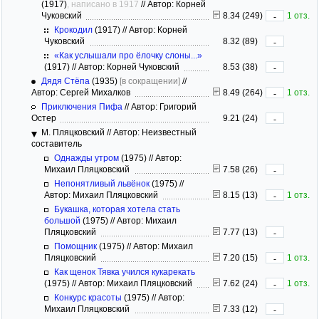
(1917)
, написано в 1917
//
Автор: Корней
Чуковский
8.34 (249)
1 отз.
-
Крокодил
(1917)
//
Автор: Корней
Чуковский
8.32 (89)
-
«Как услышали про ёлочку слоны...»
(1917)
//
Автор: Корней Чуковский
8.53 (38)
-
Дядя Стёпа
(1935)
[в сокращении]
//
Автор: Сергей Михалков
8.49 (264)
1 отз.
-
Приключения Пифа
//
Автор: Григорий
Остер
9.21 (24)
-
М. Пляцковский
//
Автор: Неизвестный
составитель
Однажды утром
(1975)
//
Автор:
Михаил Пляцковский
7.58 (26)
-
Непонятливый львёнок
(1975)
//
Автор: Михаил Пляцковский
8.15 (13)
1 отз.
-
Букашка, которая хотела стать
большой
(1975)
//
Автор: Михаил
Пляцковский
7.77 (13)
-
Помощник
(1975)
//
Автор: Михаил
Пляцковский
7.20 (15)
1 отз.
-
Как щенок Тявка учился кукарекать
(1975)
//
Автор: Михаил Пляцковский
7.62 (24)
1 отз.
-
Конкурс красоты
(1975)
//
Автор:
Михаил Пляцковский
7.33 (12)
-