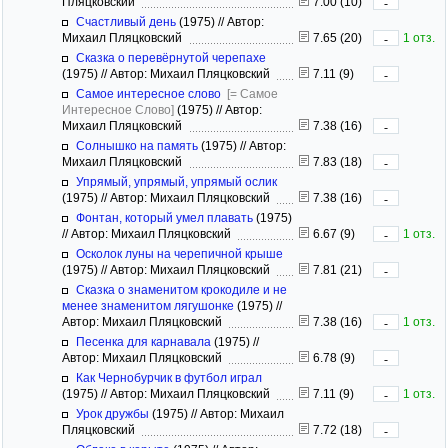
Пляцковский
7.00 (10)
-
Счастливый день
(1975)
//
Автор:
Михаил Пляцковский
7.65 (20)
1 отз.
-
Сказка о перевёрнутой черепахе
(1975)
//
Автор: Михаил Пляцковский
7.11 (9)
-
Самое интересное слово
[= Самое
Интересное Слово]
(1975)
//
Автор:
Михаил Пляцковский
7.38 (16)
-
Солнышко на память
(1975)
//
Автор:
Михаил Пляцковский
7.83 (18)
-
Упрямый, упрямый, упрямый ослик
(1975)
//
Автор: Михаил Пляцковский
7.38 (16)
-
Фонтан, который умел плавать
(1975)
//
Автор: Михаил Пляцковский
6.67 (9)
1 отз.
-
Осколок луны на черепичной крыше
(1975)
//
Автор: Михаил Пляцковский
7.81 (21)
-
Сказка о знаменитом крокодиле и не
менее знаменитом лягушонке
(1975)
//
Автор: Михаил Пляцковский
7.38 (16)
1 отз.
-
Песенка для карнавала
(1975)
//
Автор: Михаил Пляцковский
6.78 (9)
-
Как Чернобурчик в футбол играл
(1975)
//
Автор: Михаил Пляцковский
7.11 (9)
1 отз.
-
Урок дружбы
(1975)
//
Автор: Михаил
Пляцковский
7.72 (18)
-