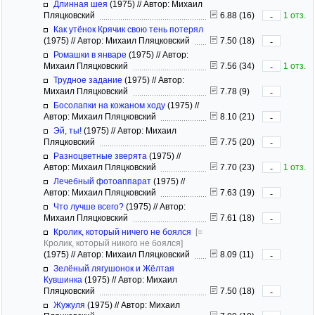
Длинная шея
(1975)
//
Автор: Михаил
Пляцковский
6.88 (16)
1 отз.
-
Как утёнок Крячик свою тень потерял
(1975)
//
Автор: Михаил Пляцковский
7.50 (18)
-
Ромашки в январе
(1975)
//
Автор:
Михаил Пляцковский
7.56 (34)
1 отз.
-
Трудное задание
(1975)
//
Автор:
Михаил Пляцковский
7.78 (9)
-
Босолапки на кожаном ходу
(1975)
//
Автор: Михаил Пляцковский
8.10 (21)
-
Эй, ты!
(1975)
//
Автор: Михаил
Пляцковский
7.75 (20)
-
Разноцветные зверята
(1975)
//
Автор: Михаил Пляцковский
7.70 (23)
1 отз.
-
Лечебный фотоаппарат
(1975)
//
Автор: Михаил Пляцковский
7.63 (19)
-
Что лучше всего?
(1975)
//
Автор:
Михаил Пляцковский
7.61 (18)
-
Кролик, который ничего не боялся
[=
Кролик, который никого не боялся]
(1975)
//
Автор: Михаил Пляцковский
8.09 (11)
-
Зелёный лягушонок и Жёлтая
Кувшинка
(1975)
//
Автор: Михаил
Пляцковский
7.50 (18)
-
Жужуля
(1975)
//
Автор: Михаил