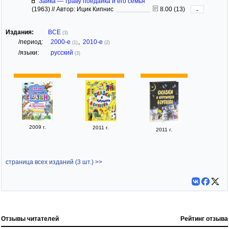
Зайка — траву поедайка и его семья
(1963)
//
Автор: Ицик Кипнис
8.00 (13)
-
Издания:
ВСЕ
(3)
/период:
2000-е
,
2010-е
(1)
(2)
/языки:
русский
(3)
2009 г.
2011 г.
2011 г.
страница всех изданий (3 шт.) >>
Отзывы читателей
Рейтинг отзыва