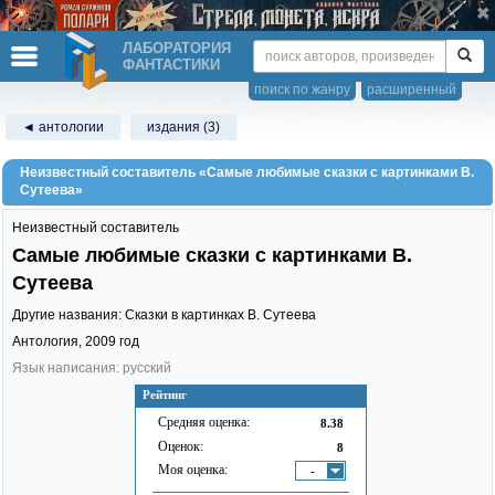
ЛАБОРАТОРИЯ
ФАНТАСТИКИ
поиск по жанру
расширенный
◄ антологии
издания (3)
Неизвестный составитель «Самые любимые сказки с картинками В.
Сутеева»
Неизвестный составитель
Самые любимые сказки с картинками В.
Сутеева
Другие названия: Сказки в картинках В. Сутеева
Антология,
2009
год
Язык написания: русский
Рейтинг
Средняя оценка:
8.38
Оценок:
8
Моя оценка:
-