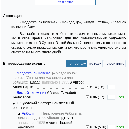
подробнее
Аннотация:
«Медвежонок-невежа», «Мойдодыр», «Дядя Степа», «Котенок
по имени Гав»…
Все ребята знают и любят эти замечательные мультфильмы.
Их в свое время нарисовал для вас замечательный художник-
мультипликатор В.Сутеев. В этой большой книге столько интересных
сказок, столько прекрасных картинок, что растянуть удовольствие вы
сможете на много-много дней!
В произведение входит:
по порядку
по году
по рейтингу
Медвежонок-невежа
[= Медвежонок-
невежа (Сказка для маленьких и для
больших)]
(1955)
, написано в 1955
//
Автор:
Агния Барто
8.14 (78)
-
Лесной плакунчик
//
Автор: Тимофей
Белозёров
8.06 (17)
1 отз.
-
К. Чуковский
//
Автор: Неизвестный
составитель
Айболит
[= Приключения Айболита;
Лимпопо; Доктор Айболит]
(1929)
,
написано в 1928
//
Автор: Корней
Чуковский
8.76 (518)
2 отз.
-