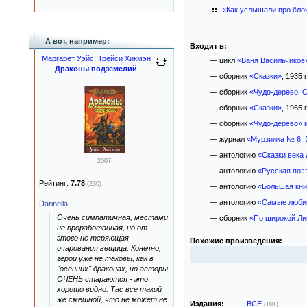
«Как услышали про ёлоч
А вот, например:
Входит в:
Маргарет Уэйс
,
Трейси Хикмэн
— цикл
«Ваня Васильчиков
Драконы подземелий
— сборник
«Сказки»
, 1935 г
— сборник
«Чудо-дерево: С
— сборник
«Сказки»
, 1965 г
— сборник
«Чудо-дерево» и
— журнал
«Мурзилка № 6, 
— антологию
«Сказки века
2007
— антологию
«Русская поэ
Рейтинг:
7.78
(230)
— антологию
«Большая книг
— антологию
«Самые любим
Darinella
:
Очень симпатичная, местами
— сборник
«По широкой Л
не проработанная, но от
этого не теряющая
Похожие произведения:
очарования вещица. Конечно,
герои уже не таковы, как в
"осенних" драконах, но авторы
ОЧЕНЬ стараются - это
хорошо видно. Тас все такой
же смешной, что не может не
Издания:
ВСЕ
(101)