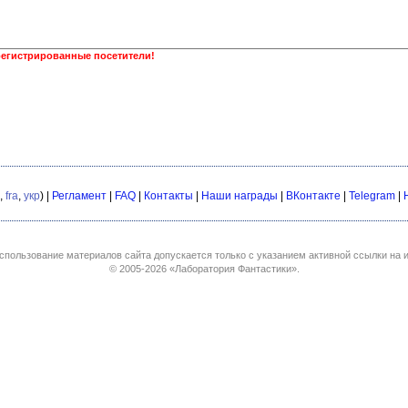
регистрированные посетители!
,
fra
,
укр
) |
Регламент
|
FAQ
|
Контакты
|
Наши награды
|
ВКонтакте
|
Telegram
|
спользование материалов сайта допускается только с указанием активной ссылки на и
© 2005-2026
«Лаборатория Фантастики»
.