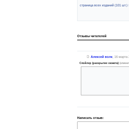
страница всех изданий (101 шт.) 
Отзывы читателей
Алексей волк
,
16 марта 
Спойлер (раскрытие сюжета)
(кликни
самая первая и вместе с
Писателю, видимо, оказа
убила маленькую девочку.
Это звучит страшно, Но в
Написать отзыв: