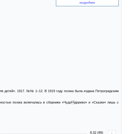
подробнее
я детей». 1917. №№ 1–12. В 1919 году поэма была издана Петроградским
олностью поэма включалась в сборники «Чудодерево» и «Сказки» лишь с
8.32 (89)
-