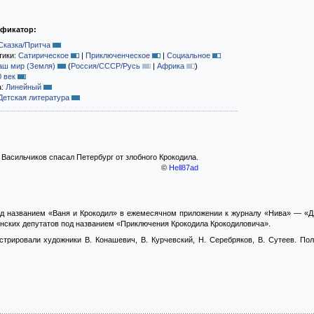
ификатор:
Сказка/Притча
тики:
Сатирическое
|
Приключенческое
|
Социальное
аш мир (Земля)
(
Россия/СССР/Русь
|
Африка
)
0 век
а:
Линейный
Детская литература
я Васильчиков спасал Петербург от злобного Крокодила.
©
Hell87ad
д названием «Ваня и Крокодил» в ежемесячном приложении к журналу «Нива» — «Дл
нских депутатов под названием «Приключения Крокодила Крокодиловича».
стрировали художники В. Конашевич, В. Курчевский, Н. Серебряков, В. Сутеев. П