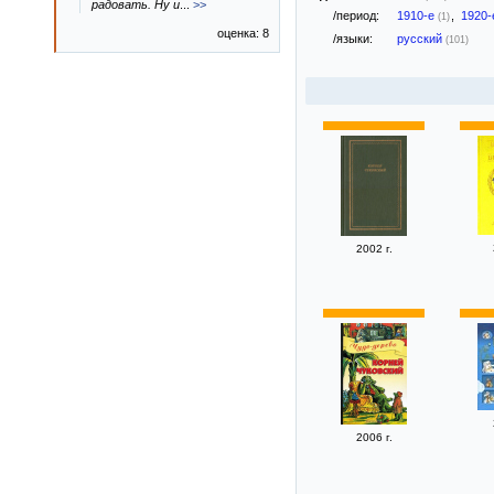
радовать. Ну и
...
>>
/период:
1910-е
,
1920
(1)
оценка: 8
/языки:
русский
(101)
2002 г.
2006 г.