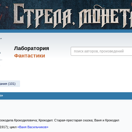
Лаборатория
Фантастики
ания (101)
л»
рокодила Крокодиловича; Крокодил: Старая-престарая сказка; Ваня и Крокодил
 1917); цикл
«Ваня Васильчиков»