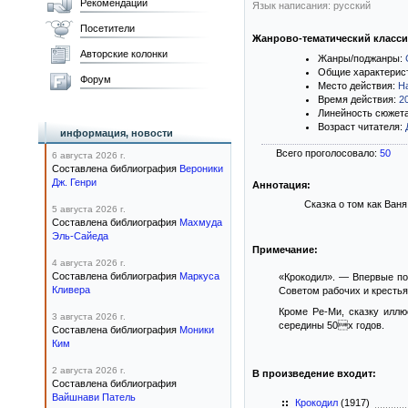
Рекомендации
Язык написания: русский
Посетители
Жанрово-тематический класс
Авторские колонки
Жанры/поджанры:
Общие характерис
Форум
Место действия:
Н
Время действия:
2
Линейность сюжет
Возраст читателя:
информация, новости
Всего проголосовало:
50
6 августа 2026 г.
Составлена библиография
Вероники
Дж. Генри
Аннотация:
Сказка о том как Ван
5 августа 2026 г.
Составлена библиография
Махмуда
Эль-Сайеда
Примечание:
4 августа 2026 г.
Составлена библиография
Маркуса
«Крокодил». — Впервые по
Кливера
Советом рабочих и крестья
Кроме Ре-Ми, сказку иллю
3 августа 2026 г.
середины 50х годов.
Составлена библиография
Моники
Ким
2 августа 2026 г.
В произведение входит:
Составлена библиография
Вайшнави Патель
Крокодил
(1917)