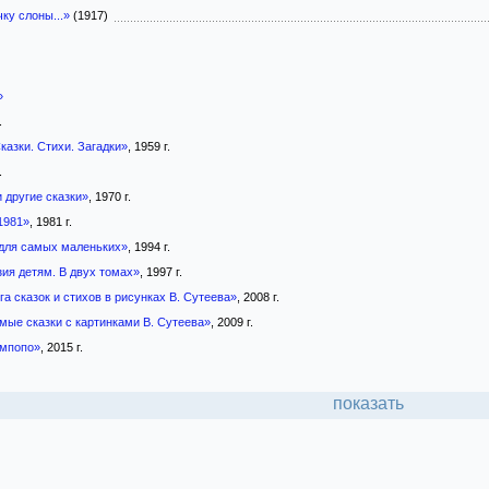
ку слоны...»
(1917)
»
.
казки. Стихи. Загадки»
, 1959 г.
.
 другие сказки»
, 1970 г.
1981»
, 1981 г.
 для самых маленьких»
, 1994 г.
зия детям. В двух томах»
, 1997 г.
а сказок и стихов в рисунках В. Сутеева»
, 2008 г.
ые сказки с картинками В. Сутеева»
, 2009 г.
импопо»
, 2015 г.
показать