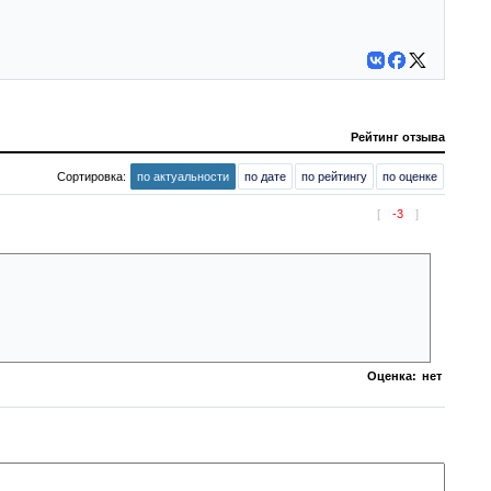
Рейтинг отзыва
Сортировка:
по актуальности
по дате
по рейтингу
по оценке
[
-3
]
ь за своих заточённых в клетках братьев в город и там обезьяна чуть не
Оценка:
нет