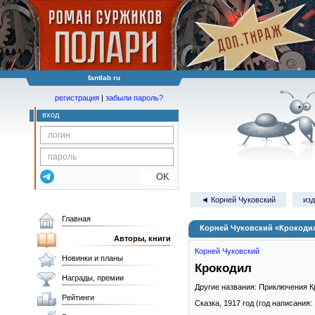
fantlab ru
регистрация
|
забыли пароль?
вход
OK
◄ Корней Чуковский
изд
Главная
Корней Чуковский «Крокоди
Авторы, книги
Корней Чуковский
Новинки и планы
Крокодил
Награды, премии
Другие названия: Приключения К
Рейтинги
Сказка,
1917
год (год написания: