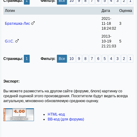
Страницы:
1
Фильтр:
Все
10
9
8
7
6
5
4
3
2
1
Логин
Дата
Оценка
2021-
Братишка-Лис
11-18
3
18:24:02
2013-
G.I.C.
10-19
5
21:21:03
Страницы:
1
Фильтр:
Все
10
9
8
7
6
5
4
3
2
1
Экспорт:
Вы можете разместить на другом сайте (форуме, блоге) картинку со
средней оценкой этого произведения. Посетители будут видеть всегда
актуальную, мгновенно обновляемую среднюю оценку.
HTML-код
BB-код (для форума)