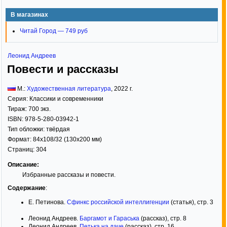
В магазинах
Читай Город — 749 руб
Леонид Андреев
Повести и рассказы
М.:
Художественная литература
,
2022
г.
Серия:
Классики и современники
Тираж:
700 экз.
ISBN:
978-5-280-03942-1
Тип обложки:
твёрдая
Формат:
84x108/32
(130x200 мм)
Страниц:
304
Описание:
Избранные рассказы и повести.
Содержание
:
Е. Петинова.
Сфинкс российской интеллигенции
(статья), стр. 3
Леонид Андреев.
Баргамот и Гараська
(рассказ), стр. 8
Леонид Андреев.
Петька на даче
(рассказ), стр. 16