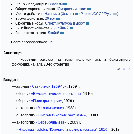
Жанры/поджанры:
Реализм
Общие характеристики:
Юмористическое
Место действия:
Наш мир (Земля)
(
Россия/СССР/Русь
)
Время действия:
20 век
Сюжетные ходы:
Спорт, культура и досуг
Линейность сюжета:
Линейный
Возраст читателя:
Любой
Всего проголосовало:
15
Аннотация:
Короткий рассказ на тему нелегкой жизни балаганного
фокусника начала 20-го столетия
©
Oreon
Входит в:
— журнал
«Сатирикон 1909'40»
, 1909 г.
— сборник
«Юмористические рассказы»
, 1910 г.
— сборник
«Проворство рук»
, 1926 г.
— антологию
«Мелочи жизни»
, 1988 г.
— антологию
«Юмористические рассказы»
, 1990 г.
— антологию
«Серебряный век»
, 2009 г.
—
«Надежда Тэффи. "Юмористические рассказы", 1910»
, 2018 г.