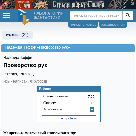
ЛАБОРАТОРИЯ
ФАНТАСТИКИ
поиск по жанру
расширенный
издания (21)
Надежда Тэффи «Проворство рук»
Надежда Тэффи
Проворство рук
Рассказ,
1909
год
Язык написания: русский
Рейтинг
Средняя оценка:
7.07
Оценок:
70
Моя оценка:
-
подробнее
Жанрово-тематический классификатор: