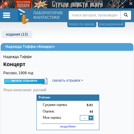
ЛАБОРАТОРИЯ
ФАНТАСТИКИ
поиск по жанру
расширенный
издания (13)
Надежда Тэффи «Концерт»
Надежда Тэффи
Концерт
Рассказ,
1906
год
скачать отрывок >
читать отрывок
Язык написания: русский
Рейтинг
Средняя оценка:
8.01
Оценок:
44
Моя оценка:
-
подробнее