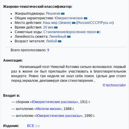
Жанрово-тематический классификатор:
Жанры/поджанры:
Реализм
Общие характеристики:
Юмористическое
Место действия:
Наш мир (Земля)
(
Россия/СССР/Русь
)
Время действия:
20 век
Сюжетные ходы:
Становление/взросление героя
Линейность сюжета:
Линейный
Возраст читателя:
Любой
Всего проголосовало:
9
Аннотация:
Начинающий поэт Николай Котомко сильно волновался: первый
раз в жизни он был приглашён участвовать в благотворительном
концерте. Ровно три недели не знал себе покоя. Целые дни стоял
перед зеркалом, декламируя свои стихотворения...
©
technocrator
Входит в:
— сборник
«Юмористические рассказы»
, 1911 г.
— антологию
«Мелочи жизни»
, 1988 г.
— антологию
«Юмористические рассказы»
, 1990 г.
Издания:
ВСЕ
(13)