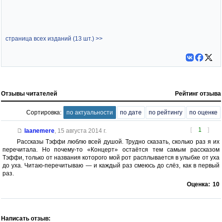
страница всех изданий (13 шт.) >>
Отзывы читателей
Рейтинг отзыва
Сортировка:
по актуальности
по дате
по рейтингу
по оценке
[
1
]
laanemere
,
15 августа 2014 г.
Рассказы Тэффи люблю всей душой. Трудно сказать, сколько раз я их
перечитала. Но почему-то «Концерт» остаётся тем самым рассказом
Тэффи, только от названия которого мой рот расплывается в улыбке от уха
до уха. Читаю-перечитываю — и каждый раз смеюсь до слёз, как в первый
раз.
Оценка:
10
Написать отзыв: