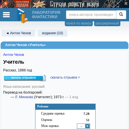
ЛАБОРАТОРИЯ
ФАНТАСТИКИ
поиск по жанру
расширенный
◄ Антон Чехов
издания (10)
Антон Чехов «Учитель»
Антон Чехов
Учитель
Рассказ,
1886
год
скачать отрывок >
читать отрывок
Язык написания: русский
Перевод на болгарский:
—
Л. Минкова
(Учителят)
; 1973 г.
— 1 изд.
Рейтинг
Средняя оценка:
7.28
Оценок:
51
Моя оценка:
-