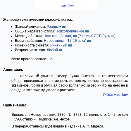
подробнее
Жанрово-тематический классификатор:
Жанры/поджанры:
Реализм
Общие характеристики:
Психологическое
Место действия:
Наш мир (Земля)
(
Россия/СССР/Русь
)
Время действия:
Новое время (17-19 века)
Линейность сюжета:
Линейный
Возраст читателя:
Любой
Всего проголосовало:
12
Аннотация:
Фабричный учитель Федор Лукич Сысоев на торжественном
обеде, произносит гневную речь по поводу нечестно проведенных
экзаменов, громя и обличая своих коллег, но за это никто на него не в
обиде, а вот почему, далее в рассказе...
©
ildar.vasickov
Примечание:
Впервые: «Новое время», 1886, № 3723, 12 июля, стр. 1—2, отдел
«Субботники». Подпись: Ан. Чехов.
В переработанном виде вошло в издание А. Ф. Маркса.