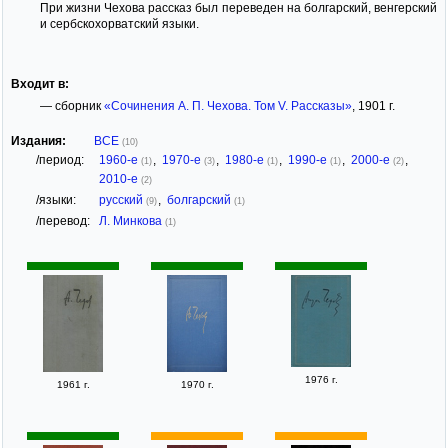
При жизни Чехова рассказ был переведен на болгарский, венгерский
и сербскохорватский языки.
Входит в:
— сборник
«Сочинения А. П. Чехова. Том V. Рассказы»
, 1901 г.
Издания:
ВСЕ
(10)
/период:
1960-е
,
1970-е
,
1980-е
,
1990-е
,
2000-е
,
(1)
(3)
(1)
(1)
(2)
2010-е
(2)
/языки:
русский
,
болгарский
(9)
(1)
/перевод:
Л. Минкова
(1)
1976 г.
1961 г.
1970 г.