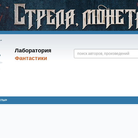
Лаборатория
Фантастики
кты»