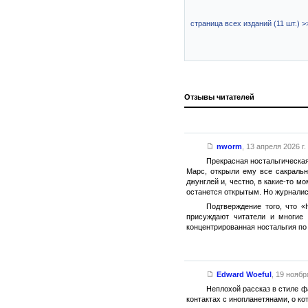
страница всех изданий (11 шт.) >
Отзывы читателей
nworm
,
13 апреля 2026 г.
Прекрасная ностальгическая
Марс, открыли ему все сакральн
джунглей и, честно, в какие-то м
останется открытым. Но журналист
Подтверждение того, что «
присуждают читатели и многие 
концентрированная ностальгия п
Edward Woeful
,
19 ноября
Неплохой рассказ в стиле ф
контактах с инопланетянами, о ко