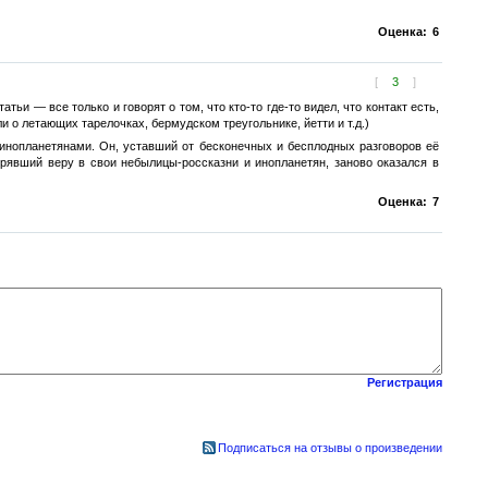
Оценка:
6
[
3
]
тьи — все только и говорят о том, что кто-то где-то видел, что контакт есть,
или о летающих тарелочках, бермудском треугольнике, йетти и т.д.)
 инопланетянами. Он, уставший от бесконечных и бесплодных разговоров её
ерявший веру в свои небылицы-россказни и инопланетян, заново оказался в
Оценка:
7
Регистрация
Подписаться на отзывы о произведении