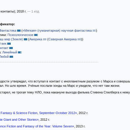
 контакты)
; 2018 г.
— 1 изд.
ификатор:
Фантастика
(
«Мягкая» (гуманитарная) научная фантастика
)
тики:
Психологическое
аш мир (Земля)
(
Америка
(
Северная Америка
)
)
0 век
онтакт
а:
Линейный
Любой
дости утверждал, что вступал в контакт с инопланетным разумом с Марса и совершал
л. Но шло время. Учёные послали зонды на Марс и увидели, что нет там жизни.
старел, не трогая тему НЛО, пока накануне выхода фильма Стивена Спилберга к нему
 Fantasy & Science Fiction, September-October 2012»
, 2012 г.
e Giant and Other Stories»
, 2012 г.
nce Fiction and Fantasy of the Year: Volume Seven»
, 2013 г.