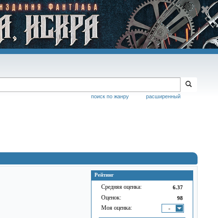
поиск по жанру
расширенный
Рейтинг
Средняя оценка:
6.37
Оценок:
98
Моя оценка:
-