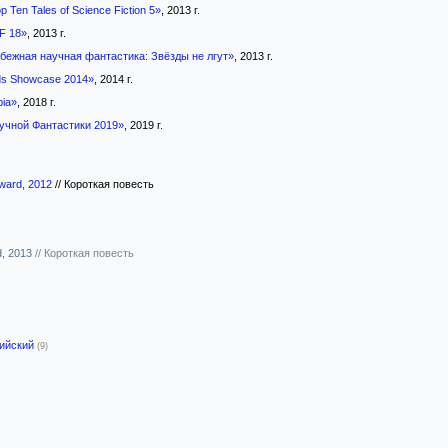
p Ten Tales of Science Fiction 5»
, 2013 г.
SF 18»
, 2013 г.
бежная научная фантастика: Звёзды не лгут»
, 2013 г.
ds Showcase 2014»
, 2014 г.
pia»
, 2018 г.
чной Фантастики 2019»
, 2019 г.
ward, 2012
//
Короткая повесть
d, 2013
//
Короткая повесть
лийский
(9)