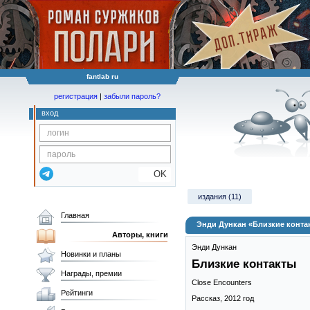
fantlab ru
регистрация
|
забыли пароль?
вход
OK
издания (11)
Главная
Энди Дункан «Близкие конта
Авторы, книги
Энди Дункан
Новинки и планы
Близкие контакты
Награды, премии
Close Encounters
Рейтинги
Рассказ,
2012
год