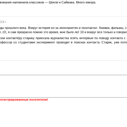
вования напомнила классиков — Шекли и Саймака. Много юмора.
19 г.
ды прошлого века. Вокруг истерия из-за инопланетян и «контакта». Книжки, фильмы, ста
т.п. (О, я сам прекрасно помню это время, мне было лет 10 и вокруг все только и говор
зни контактёру-старику приехала журналистка взять интервью по поводу контакта с
рофессор со студентами эксперимент проводит в поисках контакта. Старик, уже пот
регистрированные посетители!