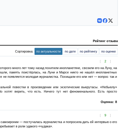
Рейтинг отзыва
Сортировка:
по актуальности
по дате
по рейтингу
по оценке
[
2
]
орого много лет тому назад похитили инопланетяне, свозили его на Луну, на
ошли, память поистёрлась, на Луни и Марсе никто не нашёл инопланетных
оге не появляется молодая журналистка. Похищали его или нет — вопрос так и
уальной повестки в произведении или экзотические выкрутасы. «Небьюлу»
о хотят верить, что есть. Ничего тут нет феноменального. Есть просто
Оценка:
8
[
9
]
и самоиронии — постучалась журналистка и попросила дать ей интервью о его
пребывает в роли эдакого «чудака».