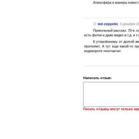
Атмосфера и манера повест
led-zeppelin
,
3 декабря 20
Прикольный рассказ. 70-е го
есть фотки и даже видео и т.д. и 
К утомлённому от долгой жи
прогоняет. А тут еще какой-то п
водовороте «контакта».
Написать отзыв:
Писать отзывы могут только за