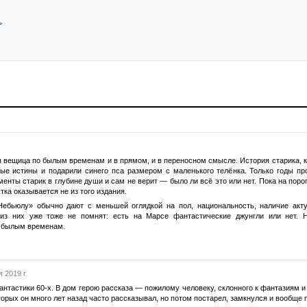
>
 вещица по былым временам и в прямом, и в переносном смысле. История старика, кот
ые истины и подарили синего пса размером с маленького телёнка. Только годы пр
оменты старик в глубине души и сам не верит — было ли всё это или нет. Пока на пор
ка оказывается не из того издания.
Небьюлу» обычно дают с меньшей оглядкой на пол, национальность, наличие акт
из них уже тоже не помнят: есть на Марсе фантастические джунгли или нет. Н
о былым временам.
 2019 г.
антастики 60-х. В дом герою рассказа — пожилому человеку, склонного к фантазиям 
торых он много лет назад часто рассказывал, но потом постарел, замкнулся и вообще 