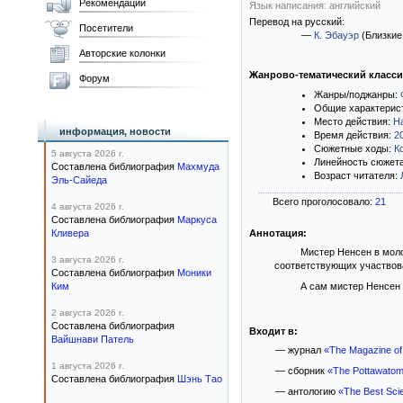
Рекомендации
Язык написания: английский
Перевод на русский:
Посетители
—
К. Эбауэр
(Близкие
Авторские колонки
Жанрово-тематический класс
Форум
Жанры/поджанры:
Общие характерис
Место действия:
Н
информация, новости
Время действия:
2
Сюжетные ходы:
К
5 августа 2026 г.
Линейность сюжет
Составлена библиография
Махмуда
Возраст читателя:
Эль-Сайеда
Всего проголосовало:
21
4 августа 2026 г.
Составлена библиография
Маркуса
Кливера
Аннотация:
Мистер Ненсен в моло
3 августа 2026 г.
соответствующих участвова
Составлена библиография
Моники
Ким
А сам мистер Ненсен 
2 августа 2026 г.
Составлена библиография
Входит в:
Вайшнави Патель
— журнал
«The Magazine of
1 августа 2026 г.
— сборник
«The Pottawatomi
Составлена библиография
Шэнь Тао
— антологию
«The Best Scie