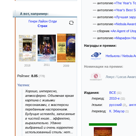
— антологию
«The Year's To
— антологию
«Year's Best 
А вот, например:
— антологию
«Лучшая зару
Генри Лайон Олди
— антологию
«Nebula Awar
Страх
— сборник
«An Agent of Uto
— антологию
«Марафон Нау
Награды и премии:
Небьюла / Nebula A
лауреат
2011
2018
2009
Номинации на премии:
Рейтинг:
8.05
(778)
Локус / Locus Awar
номинант
Yazewa
:
Хорошо, интересно,
Издания:
ВСЕ
(11)
атмосферно. Объемная яркая
/период:
2010-е
(11)
картина с живыми
персонажами, с мастерски
/языки:
русский
,
анг
(2)
переданным настроением.
/перевод:
К. Эбауэр
(1)
Будущие исповеди, записанные
в чистой книге... эффектно,
выразительно. Удачно
выбранный и очень корректно
использованный стиль: нет
...