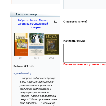
А вот, например:
Габриэль Гарсиа Маркес
Отзывы читателей
Хроника объявленной
смерти
Написать отзыв:
2016
2021
2020
Писать отзывы могут только за
Рейтинг:
8.3
(267)
v_mashkovsky
:
В вопросе выбора следующей
книги Гарсиа Маркеса было
решено ориентироваться
только на завлекающее и
интригующее название.
Прежде "Хроник объявленной
смерти" была прочтена лишь
одна повесть — "Вспоминая