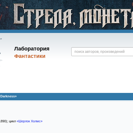
Лаборатория
Фантастики
 Darkness»
1890); цикл
«Шерлок Холмс»