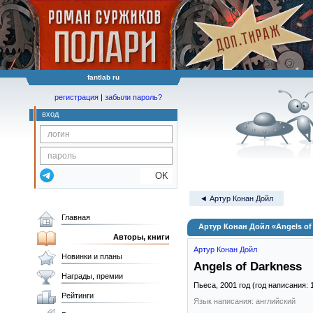
fantlab ru
регистрация
|
забыли пароль?
вход
OK
◄ Артур Конан Дойл
Главная
Артур Конан Дойл «Angels of
Авторы, книги
Артур Конан Дойл
Новинки и планы
Angels of Darkness
Награды, премии
Пьеса,
2001
год (год написания: 
Рейтинги
Язык написания: английский