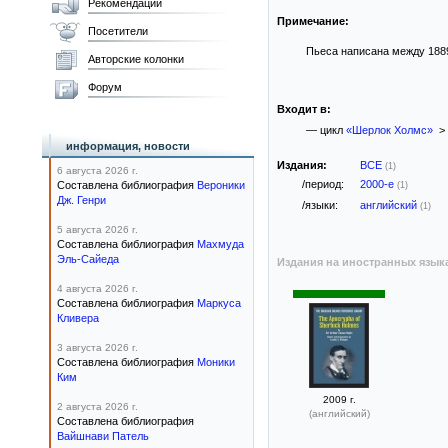
Рекомендации
Примечание:
Посетители
Пьеса написана между 1889 
Авторские колонки
Форум
Входит в:
— цикл
«Шерлок Холмс»
> 
информация, новости
Издания:
ВСЕ
(1)
6 августа 2026 г.
/период:
2000-е
Составлена библиография
Вероники
(1)
Дж. Генри
/языки:
английский
(1)
5 августа 2026 г.
Составлена библиография
Махмуда
Эль-Сайеда
Издания на иностранных язык
4 августа 2026 г.
Составлена библиография
Маркуса
Кливера
3 августа 2026 г.
Составлена библиография
Моники
Ким
2009 г.
2 августа 2026 г.
(английский)
Составлена библиография
Вайшнави Патель