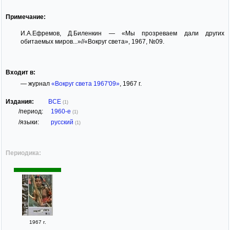
Примечание:
И.А.Ефремов, Д.Биленкин — «Мы прозреваем дали других
обитаемых миров...»//«Вокруг света», 1967, №09.
Входит в:
— журнал
«Вокруг света 1967'09»
, 1967 г.
Издания:
ВСЕ
(1)
/период:
1960-е
(1)
/языки:
русский
(1)
Периодика:
1967 г.