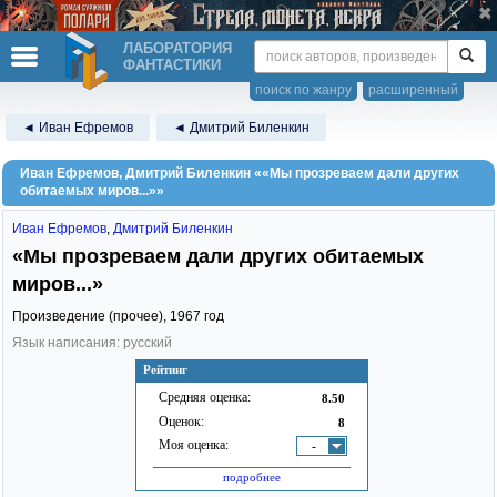
ЛАБОРАТОРИЯ
ФАНТАСТИКИ
поиск по жанру
расширенный
◄ Иван Ефремов
◄ Дмитрий Биленкин
Иван Ефремов, Дмитрий Биленкин ««Мы прозреваем дали других
обитаемых миров...»»
Иван Ефремов
,
Дмитрий Биленкин
«Мы прозреваем дали других обитаемых
миров...»
Произведение (прочее),
1967
год
Язык написания: русский
Рейтинг
Средняя оценка:
8.50
Оценок:
8
Моя оценка:
-
подробнее