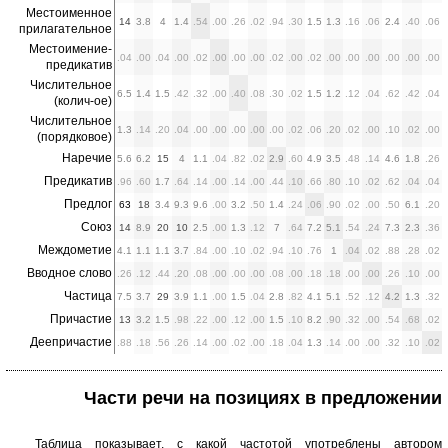
Местоименное
14
3.8
4
1.4
.54
.00
.26
.02
.94
.30
1.5
1.3
.16
.06
2.4
.40
.06
прилагательное
Местоимение-
.04
.00
.04
.00
.02
.00
.00
.00
.02
.00
.02
.00
.00
.00
.00
.00
.00
предикатив
Числительное
6.5
1.4
1.5
.42
.32
.00
.40
.08
.30
.02
1.5
1.2
.12
.04
.62
.42
.04
(колич-ое)
Числительное
1.3
.14
.20
.04
.00
.00
.00
.00
.00
.02
.06
.20
.02
.00
.10
.02
.00
(порядковое)
Наречие
5.6
6.2
15
4
1.1
.04
.82
.02
2.9
.60
4.9
3.5
.48
.14
4.6
1.8
.26
Предикатив
.96
.60
1.7
.64
.14
.00
.14
.00
.44
.10
.66
.80
.10
.02
.62
.04
.04
Предлог
63
18
3.4
9.3
9.6
.00
3.2
.50
1.4
.24
.06
.90
.02
.00
.50
6.1
.20
Союз
14
8.9
20
10
2.5
.00
1.3
.12
7
.64
7.2
5.1
.54
.24
7.3
2.3
.36
Междометие
4.1
1.1
1.1
3.7
.84
.00
.10
.02
.94
.10
.76
1
.04
.02
.88
.28
.02
Вводное слово
.26
.12
.44
.20
.08
.00
.00
.00
.08
.00
.18
.18
.00
.00
.26
.10
.00
Частица
7.5
3.7
29
3.9
1.1
.00
1.5
.04
2.8
.82
4.1
5.1
.52
.12
4.2
1.3
.32
Причастие
13
3.2
1.5
.98
.22
.00
.12
.00
1.5
.10
8.2
.90
.32
.00
.54
.68
.02
Деепричастие
.88
.18
.56
.26
.14
.00
.02
.00
.18
.04
1.3
.14
.00
.00
.32
.10
.02
Части речи на позициях в предложении
Таблица показывает, с какой частотой употреблены автором