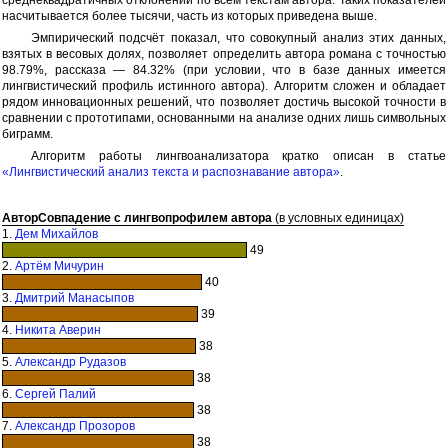
насчитывается более тысячи, часть из которых приведена выше.
Эмпирический подсчёт показал, что совокупный анализ этих данных,
взятых в весовых долях, позволяет определить автора романа с точностью
98.79%, рассказа — 84.32% (при условии, что в базе данных имеется
лингвистический профиль истинного автора). Алгоритм сложен и обладает
рядом инновационных решений, что позволяет достичь высокой точности в
сравнении с прототипами, основанными на анализе одних лишь символьных
биграмм.
Алгоритм работы лингвоанализатора кратко описан в статье
«Лингвистический анализ текста и распознавание автора»
.
Автор
Совпадение с лингвопрофилем автора
(в условных единицах)
1.
Дем Михайлов
49
2.
Артём Мичурин
40
3.
Дмитрий Манасыпов
39
4.
Никита Аверин
38
5.
Александр Рудазов
38
6.
Сергей Палий
38
7.
Александр Прозоров
38