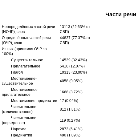
Части речи
Неопределённых частей речи
13113 (22.63% от
(НОЧР), слов:
СВП)
Определённых частей речи
44837 (77.37% от
(ОЧР), слов:
СВП)
Из них (принимая ОЧР за
100%):
Существительное
14539 (32.43%)
Прилагательное
5410 (12.07%)
Глагол
10313 (23.00%)
Местоимение-
4058 (9.05%)
существительное
Местоименное
1668 (3.72%)
прилагательное
Местоимение-предикатив
17 (0.04%)
Числительное
812 (1.81%)
(количественное)
Числительное
119 (0.27%)
(порядковое)
Наречие
2873 (6.41%)
Предикатив
490 (1.09%)