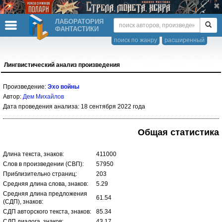
ЛАБОРАТОРИЯ
ФАНТАСТИКИ
поиск по жанру
расширенный
Лингвистический анализ произведения
Произведение:
Эхо войны
Автор:
Дем Михайлов
Дата проведения анализа: 18 сентября 2022 года
Общая статистика
Длина текста, знаков:
411000
Слов в произведении (СВП):
57950
Приблизительно страниц:
203
Средняя длина слова, знаков:
5.29
Средняя длина предложения
61.54
(СДП), знаков:
СДП авторского текста, знаков:
85.34
СДП диалога, знаков:
43.17