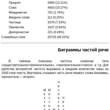
Предлог
5880 (13.11%)
Союз
4603 (10.27%)
Междометие
791 (1.76%)
Вводное слово
111 (0.25%)
Частица
3376 (7.53%)
Причастие
1637 (3.65%)
Деепричастие
221 (0.49%)
Служебных слов:
20725 (46.22%)
Биграммы частей речи
В таблице показаны частоты словопар типа
«существительное+прилагательное», «прилагательное+глагол» и т.д. Для
удобства восприятия частота выражена в среднем количестве пары на
1000 слов текста. Вертикаль отражает часть речи первого слова биграммы,
горизонталь — второго.
Ч
и
М
М
с
е
е
л
с
с
и
Ч
т
т
т
и
о
о
е
с
и
и
М
л
л