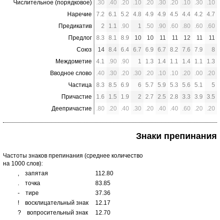
Числительное (порядковое)
.30
.40
.20
.10
.20
.30
.20
.10
.30
.10
Наречие
7.2
6.1
5.2
4.8
4.9
4.9
4.5
4.4
4.2
4.7
Предикатив
2
1.1
.90
1
.50
.90
.60
.80
.60
.60
Предлог
8.3
8.1
8.9
10
10
11
11
12
11
11
Союз
14
8.4
6.4
6.7
6.9
6.7
8.2
7.6
7.9
8
Междометие
4.1
.90
.90
1
1.3
1.4
1.1
1.4
1.1
1.3
Вводное слово
.40
.30
.20
.30
.20
.10
.10
.20
.00
.20
Частица
8.3
8.5
6.9
6
5.7
5.9
5.3
5.6
5.1
5
Причастие
1.6
1.5
1.9
2
2.7
2.5
2.8
3.3
3.9
3.5
Деепричастие
.80
.20
.40
.30
.20
.40
.40
.60
.20
.20
Знаки препинания
Частоты знаков препинания (среднее количество
на 1000 слов):
,
запятая
112.80
.
точка
83.85
-
тире
37.36
!
восклицательный знак
12.17
?
вопросительный знак
12.70