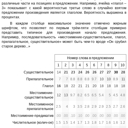
различные части на позициях в предложении. Например, ячейка «глагол –
3» показывает с какой вероятностью третье слово в случайно взятом
предложении произведения является глаголом. Вероятность выражена в
процентах.
В каждом столбце максимальное значение отмечено жирным
шрифтом, что позволяет по первым трём-пяти столбцам примерно
представить типичное для произведения начало предлоджения.
Например, последовательность «местоимение-существительное, глагол,
прилагательное, существительное» может быть чем-то вроде «Он срубил
старое дерево...»
Номер слова в предложении
1
2
3
4
5
6
7
8
9
10
Существительное
14
21
23
24
26
26
27
27
30
28
Прилагательное
7
7
8.8
8.8
8.8
9.7
10
10
8.9
11
Глагол
16
18
22
21
21
20
18
18
18
18
Местоимение-
12
13
9.7
8.2
6.5
6.5
5.4
5
4.5
4.8
существительное
Местоименное
2.5
4
3
3.5
2.8
2.9
2.9
2.5
2.7
2.6
прилагательное
Местоимение-предикатив
.00
.00
.10
.10
.00
.00
.00
.00
.00
.00
Числительное (колич-ое)
1.5
1.5
1.4
1.7
1.3
1.8
1.7
1.6
1.6
1.2