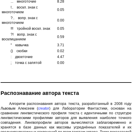
...
многоточие
8.28
!..
воскл. знак с
0.05
многоточием
?..
вопр. знак с
0.00
многоточием
!!!
тройной воскл. знак
0.05
?!
вопр. знак с
0.59
восклицанием
"
кавычка
3.71
()
скобки
0.02
:
двоеточие
4.47
;
точка с запятой
0.00
Распознавание автора текста
Алгоритм распознавания автора текста, разработанный в 2008 году
Львовым Алексеем (
creator
) для Лаборатории Фантастики, основан на
сравнении лингвистического профиля текста с идентичными по структуре
лингвистическими профилями авторов для выявления наиболее точного
совпадения. Лингвопрофили авторов вычисляются заблаговременно и
хранятся в базе данных как массивы усреднённых показателей и их
среднеквадратичных отклонений по всем текстам автора. Таких показателей