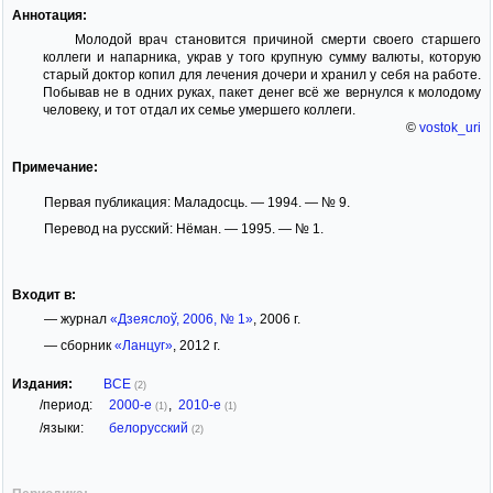
Аннотация:
Молодой врач становится причиной смерти своего старшего
коллеги и напарника, украв у того крупную сумму валюты, которую
старый доктор копил для лечения дочери и хранил у себя на работе.
Побывав не в одних руках, пакет денег всё же вернулся к молодому
человеку, и тот отдал их семье умершего коллеги.
©
vostok_uri
Примечание:
Первая публикация: Маладосць. — 1994. — № 9.
Перевод на русский: Нёман. — 1995. — № 1.
Входит в:
— журнал
«Дзеяслоў, 2006, № 1»
, 2006 г.
— сборник
«Ланцуг»
, 2012 г.
Издания:
ВСЕ
(2)
/период:
2000-е
,
2010-е
(1)
(1)
/языки:
белорусский
(2)