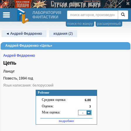
ЛАБОРАТОРИЯ
ФАНТАСТИКИ
поиск по жанру
расширенный
◄ Андрей Федаренко
издания (2)
Андрей Федаренко «Цепь»
Андрей Федаренко
Цепь
Ланцуг
Повесть,
1994
год
Язык написания: белорусский
Рейтинг
Средняя оценка:
6.00
Оценок:
3
Моя оценка:
-
подробнее